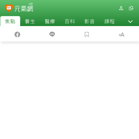
焦點
養生
醫療
百科
影音
課程
退休