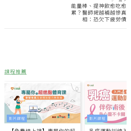
能量棒、提神飲愈吃愈
累？醫師揭越補越慘真
相：恐欠下疲勞債
課程推薦
影片課程
影片課程
【免費線上課】專屬你的超
乳癌運動訓練入門