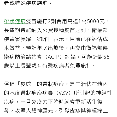
者或特殊疾病族群。
帶狀疱疹
疫苗施打2劑費用高達1萬5000元，
長輩期待能納入公費接種疫苗之列，衛福部
疾管署長羅一鈞昨日表示，目前已在評估成
本效益，預計年底出爐後，再交由衛福部傳
染病防治諮詢會（ACIP）討論，可能針對65
歲以上長輩或有特殊疾病者免費施打。
俗稱「皮蛇」的帶狀疱疹，是由潛伏在體內
的水痘帶狀疱疹病毒（VZV）所引起的神經性
疾病，一旦免疫力下降時就會重新活化復
發，攻擊人體神經元，引發皮疹與神經痛上