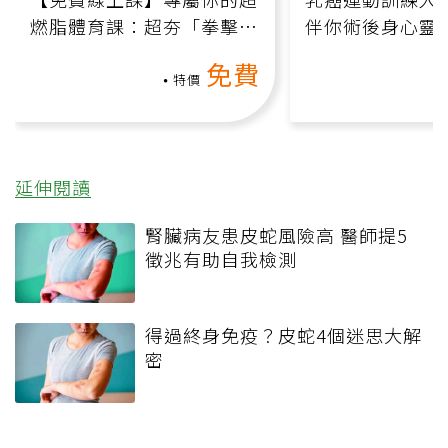
燃脂體育課：超夯「拳擊有
伴你術後身心靈
氧」高壓族在家釋放壓力無
上影音課）
免費
負擔
特價
延伸閱讀
腎臟病友患皮蛇風險高 醫師提5
徵兆有助自我檢測
得過終身免疫？皮蛇4個迷思大解
密