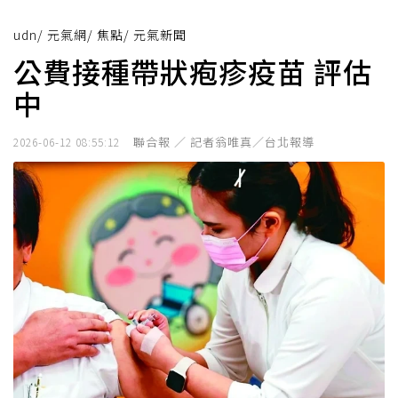
udn
/
元氣網
/
焦點
/
元氣新聞
公費接種帶狀疱疹疫苗 評估
中
聯合報 ／ 記者翁唯真／台北報導
2026-06-12 08:55:12