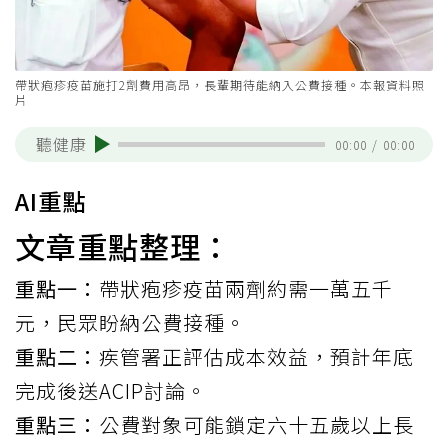
帶狀疱疹疫苗施打2劑費用高昂，長輩期待能納入公費接種。本報資料照
片
聽健康
00:00
/
00:00
AI重點
文章重點整理：
重點一：
帶狀疱疹疫苗兩劑約需一萬五千
元，民眾盼納公費接種。
重點二：
疾管署正評估成本效益，預計年底
完成後送ACIP討論。
重點三：
公費對象可能鎖定六十五歲以上長