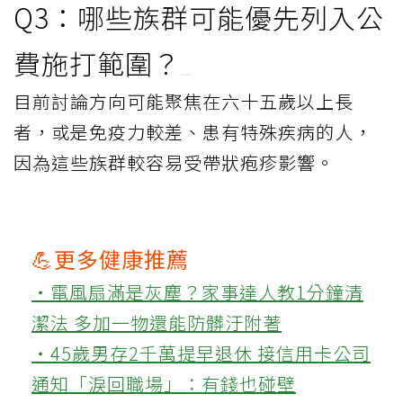
Q3：哪些族群可能優先列入公
費施打範圍？
目前討論方向可能聚焦在六十五歲以上長
者，或是免疫力較差、患有特殊疾病的人，
因為這些族群較容易受帶狀疱疹影響。
💪更多健康推薦
‧電風扇滿是灰塵？家事達人教1分鐘清
潔法 多加一物還能防髒汙附著
‧45歲男存2千萬提早退休 接信用卡公司
通知「淚回職場」：有錢也碰壁