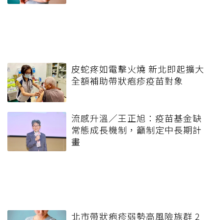
皮蛇疼如電擊火燒 新北即起擴大
全額補助帶狀疱疹疫苗對象
流感升溫／王正旭：疫苗基金缺
常態成長機制，籲制定中長期計
畫
北市帶狀疱疹弱勢高風險族群 2