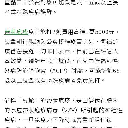
重點三：
公費對象可能鎖定六十五歲以上長
者或特殊疾病族群。
帶狀疱疹
疫苗施打2劑費用高達1萬5000元，
長輩期待能納入公費接種疫苗之列，衛福部
疾管署長羅一鈞昨日表示，目前已在評估成
本效益，預計年底出爐後，再交由衛福部傳
染病防治諮詢會（ACIP）討論，可能針對65
歲以上長輩或有特殊疾病者免費施打。
俗稱「皮蛇」的帶狀疱疹，是由潛伏在體內
的水痘帶狀疱疹病毒（VZV）所引起的神經性
疾病，一旦免疫力下降時就會重新活化復