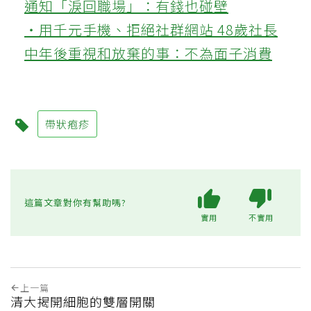
通知「淚回職場」：有錢也碰壁
‧用千元手機、拒絕社群網站 48歲社長
中年後重視和放棄的事：不為面子消費
帶狀疱疹
這篇文章對你有幫助嗎?
實用
不實用
上一篇
清大揭開細胞的雙層開關