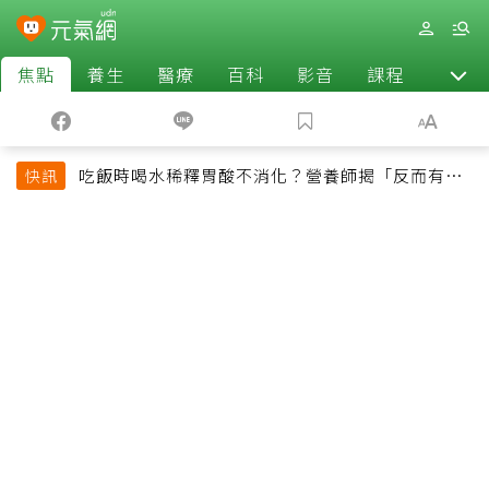
焦點
養生
醫療
百科
影音
課程
退休
吃飯時喝水稀釋胃酸不消化？營養師揭「反而有好
快訊
處」某些族群才要禁