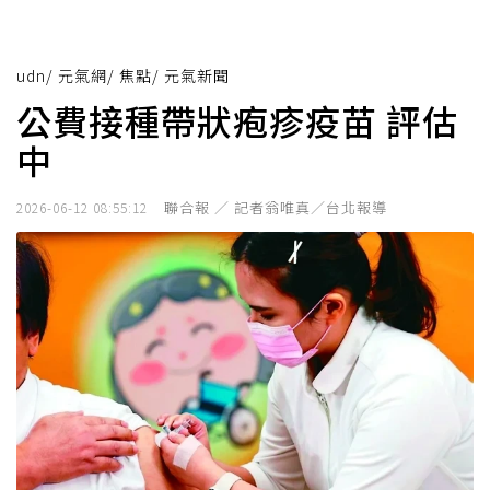
udn
/
元氣網
/
焦點
/
元氣新聞
公費接種帶狀疱疹疫苗 評估
中
聯合報 ／ 記者翁唯真／台北報導
2026-06-12 08:55:12