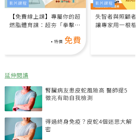
影片課程
影片課程
【免費線上課】專屬你的超
失智者與照顧者
燃脂體育課：超夯「拳擊有
讓專家用一根棍
氧」高壓族在家釋放壓力無
何逆轉退化大腦
免費
負擔
課）
特價
延伸閱讀
腎臟病友患皮蛇風險高 醫師提5
徵兆有助自我檢測
得過終身免疫？皮蛇4個迷思大解
密