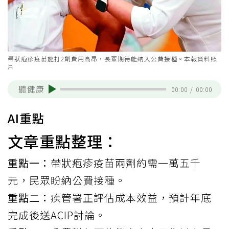
帶狀疱疹疫苗施打2劑費用高昂，長輩期待能納入公費接種。本報資料照
片
聽健康
00:00
/
00:00
AI重點
文章重點整理：
重點一：
帶狀疱疹疫苗兩劑約需一萬五千
元，民眾盼納公費接種。
重點二：
疾管署正評估成本效益，預計年底
完成後送ACIP討論。