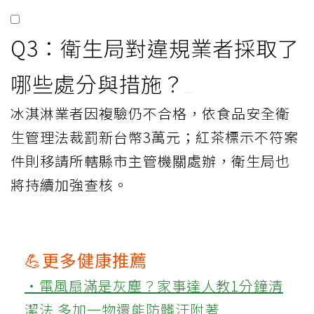
Q3：衛生局對違規業者採取了
哪些處分與措施？
冰淇淋業者因複驗仍不合格，依食品安全衛
生管理法裁罰新台幣3萬元；紅茶標示不符案
件則移請所轄縣市主管機關處辦，衛生局也
將持續加強查核。
💪更多健康推薦
‧電風扇滿是灰塵？家事達人教1分鐘清
潔法 多加一物還能防髒汙附著