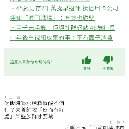
‧45歲男存2千萬提早退休 接信用卡公司
通知「淚回職場」：有錢也碰壁
‧用千元手機、拒絕社群網站 48歲社長
中年後重視和放棄的事：不為面子消費
這篇文章對你有幫助嗎?
實用
不實用
上一篇
吃飯時喝水稀釋胃酸不消
化？營養師揭「反而有好
處」某些族群才要禁
下一篇
睡眠不足「血管如擰抹布