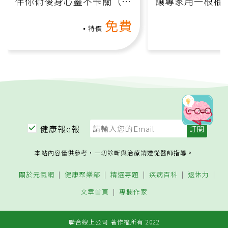
伴你術後身心靈不卡關（線
讓專家用一根棍
上影音課）
何逆轉退化大腦
免費
課）
特價
健康報e報
本站內容僅供參考，一切診斷與治療請遵從醫師指導。
關於元氣網
健康聚樂部
精選專題
疾病百科
退休力
文章首頁
專欄作家
聯合線上公司 著作權所有 2022