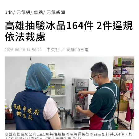
udn
/
元氣網
/
焦點
/
元氣新聞
高雄抽驗冰品164件 2件違規
依法裁處
中央社 ／ 高雄10日電
2026-06-10 14:50:21
高雄市衛生局公布1至5月共抽驗轄內現場調製飲冰品及配料共164件，其
中2件違規依法裁處。（高雄市衛生局提供）