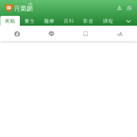
焦點
養生
醫療
百科
影音
課程
退休