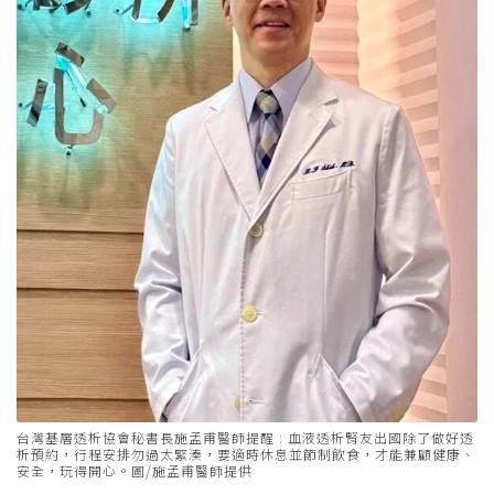
台灣基層透析協會秘書長施孟甫醫師提醒 : 血液透析腎友出國除了做好透
析預約，行程安排勿過太緊湊，要適時休息並節制飲食，才能兼顧健康、
安全，玩得開心。圖/施孟甫醫師提供