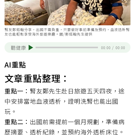
腎友鄭鈺翰分享，出國不需負重，只要做好事前準備及預約，血液透析腎
友也能輕鬆享受海外旅遊樂趣。圖/鄭鈺翰先生提供
聽健康
00:00
/
00:00
AI重點
文章重點整理：
重點一：
腎友鄭先生赴日旅遊五天四夜，途
中安排當地血液透析，證明洗腎也能出國
玩。
重點二：
出國前需提前一個月規劃，準備病
歷摘要、透析紀錄，並預約海外透析床位。