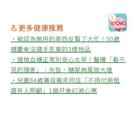
💪更多健康推薦
‧被認為無用的東西反幫了大忙！50歲
婦慶幸沒隨手丟棄的3樣物品
‧健檢血糖正常別安心太早！醫曝「看不
見的隱患」：失智、糖尿病風險大增
‧兒邀84歲寡母搬來同住「不用付房租
還有人照顧」1個月後幻滅心寒
這篇文章對你有幫助嗎?
實用
不實用