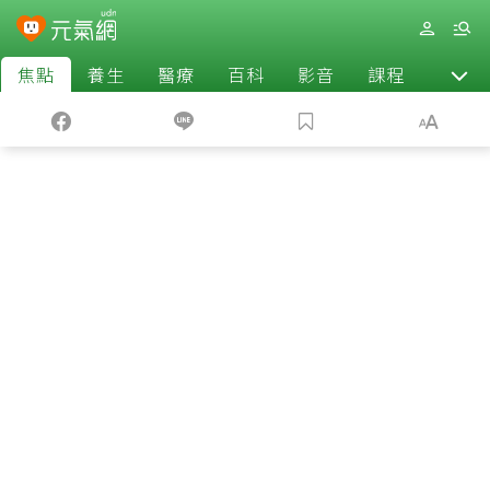
焦點
養生
醫療
百科
影音
課程
退休