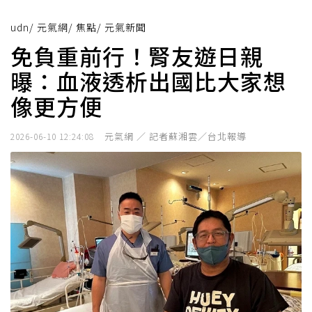
udn
/
元氣網
/
焦點
/
元氣新聞
免負重前行！腎友遊日親
曝：血液透析出國比大家想
像更方便
元氣網 ／ 記者蘇湘雲／台北報導
2026-06-10 12:24:08