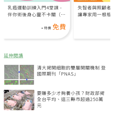
乳癌運動訓練入門4堂課 -
失智者與照顧者
伴你術後身心靈不卡關（線
讓專家用一根棍
上影音課）
何逆轉退化大腦
免費
課）
特價
延伸閱讀
清大揭開細胞的雙層開關機制 登
國際期刊「PNAS」
要賺多少才夠養小孩？財政部揭
全台平均、這三縣市超過250萬
元