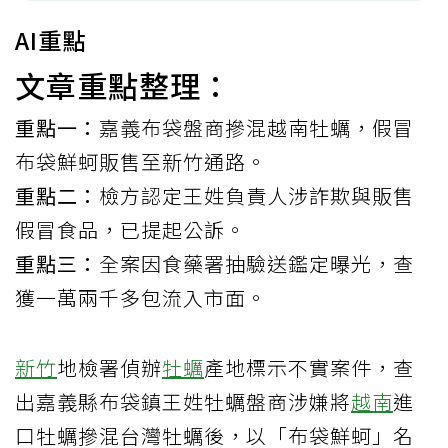
AI重點
文章重點整理：
重點一：
嘉義布袋盤商摻混越南牡蠣，假冒
布袋鮮蚵販售至新竹通路。
重點二：
檢方認定王姓負責人涉詐欺與販售
假冒食品，已提起公訴。
重點三：
全案因食藥署抽驗送鑑定曝光，查
獲一萬兩千多包流入市面。
新竹
地檢署偵辦
牡蠣
產地標示不實案件，查
出嘉義縣布袋鎮王姓牡蠣盤商涉嫌將
越南
進
口牡蠣摻混台灣牡蠣後，以「布袋鮮蚵」名