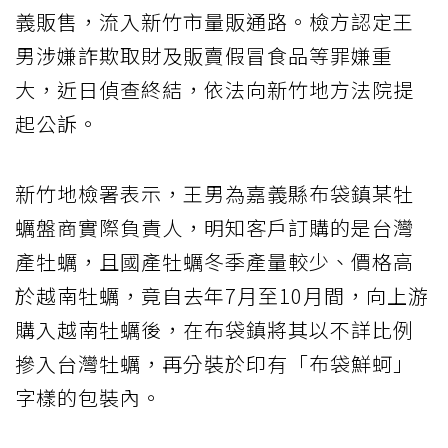
義販售，流入新竹市量販通路。檢方認定王
男涉嫌詐欺取財及販賣假冒食品等罪嫌重
大，近日偵查終結，依法向新竹地方法院提
起公訴。
新竹地檢署表示，王男為嘉義縣布袋鎮某牡
蠣盤商實際負責人，明知客戶訂購的是台灣
產牡蠣，且國產牡蠣冬季產量較少、價格高
於越南牡蠣，竟自去年7月至10月間，向上游
購入越南牡蠣後，在布袋鎮將其以不詳比例
摻入台灣牡蠣，再分裝於印有「布袋鮮蚵」
字樣的包裝內。