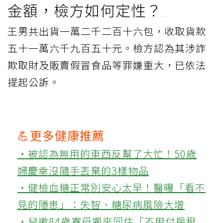
金額，檢方如何定性？
王男共出貨一萬二千二百十六包，收取貨款
五十一萬六千九百五十元。檢方認為其涉詐
欺取財及販賣假冒食品等罪嫌重大，已依法
提起公訴。
💪更多健康推薦
‧被認為無用的東西反幫了大忙！50歲
婦慶幸沒隨手丟棄的3樣物品
‧健檢血糖正常別安心太早！醫曝「看不
見的隱患」：失智、糖尿病風險大增
‧兒邀84歲寡母搬來同住「不用付房租