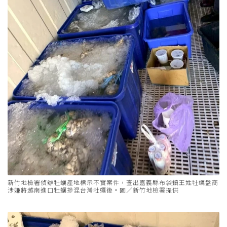
新竹地檢署偵辦牡蠣產地標示不實案件，查出嘉義縣布袋鎮王姓牡蠣盤商
涉嫌將越南進口牡蠣摻混台灣牡蠣後。圖／新竹地檢署提供