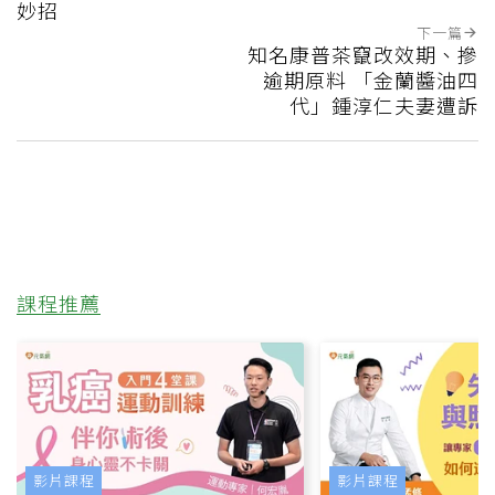
妙招
下一篇
知名康普茶竄改效期、摻
逾期原料 「金蘭醬油四
代」鍾淳仁夫妻遭訴
課程推薦
影片課程
影片課程