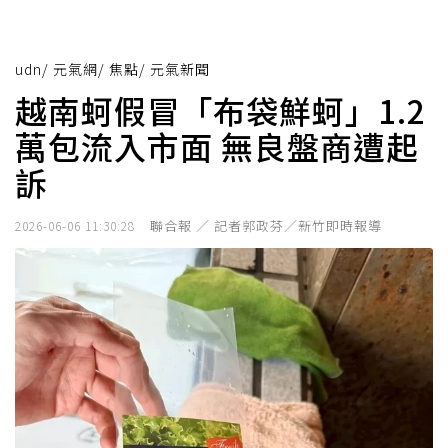
udn
/
元氣網
/
焦點
/
元氣新聞
越南蚵假冒「布袋鮮蚵」1.2
萬包流入市面 無良盤商遭起
訴
聯合報 ／ 記者郭政芬／新竹即時報導
2026-06-06 11:30:28