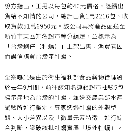
檢方指出，王男以每包約40元價格，陸續出
貨給不知情的公司，總計出貨1萬2216包、收
取貨款51萬6950元。該公司再將產品配送至
新竹市東區知名超市等分銷處，並標示為
「台灣蚵仔（牡蠣）」上架出售，消費者因
而誤信購買台灣產牡蠣。
全案曝光是由於衛生福利部食品藥物管理署
於去年9月間，前往該知名連鎖超市抽驗5包
標示產地為台灣的牡蠣，並送交農業部水產
試驗所進行鑑定。專家透過牡蠣的外觀型
態、大小差異以及「微量元素特徵」進行綜
合判斷，識破該批牡蠣實屬「境外牡蠣」。