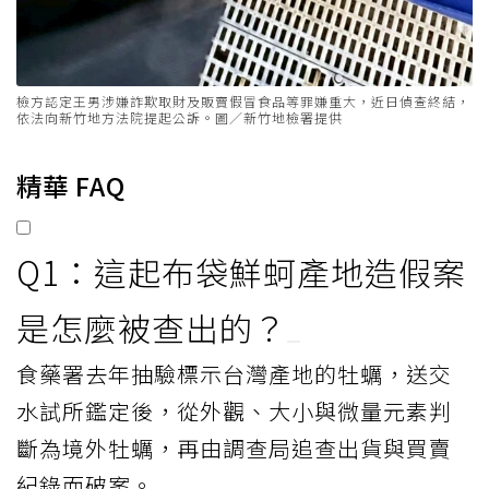
檢方認定王男涉嫌詐欺取財及販賣假冒食品等罪嫌重大，近日偵查終結，
依法向新竹地方法院提起公訴。圖／新竹地檢署提供
精華 FAQ
Q1：這起布袋鮮蚵產地造假案
是怎麼被查出的？
食藥署去年抽驗標示台灣產地的牡蠣，送交
水試所鑑定後，從外觀、大小與微量元素判
斷為境外牡蠣，再由調查局追查出貨與買賣
紀錄而破案。