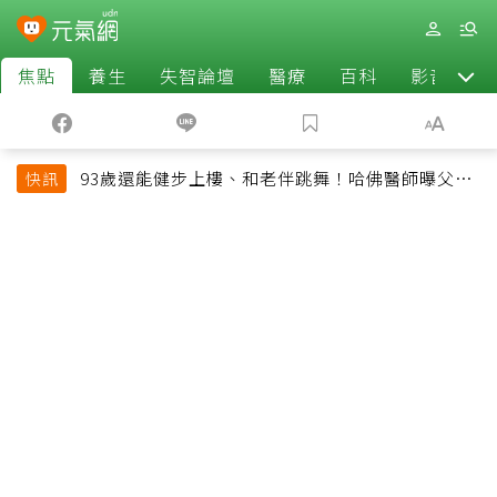
焦點
養生
失智論壇
醫療
百科
影音
93歲還能健步上樓、和老伴跳舞！哈佛醫師曝父親
快訊
長壽秘訣：沒吃保健品也不追養生潮