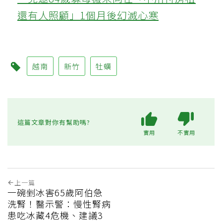
還有人照顧」1個月後幻滅心寒
越南
新竹
牡蠣
這篇文章對你有幫助嗎?
實用
不實用
上一篇
一碗剉冰害65歲阿伯急
洗腎！醫示警：慢性腎病
患吃冰藏4危機、建議3