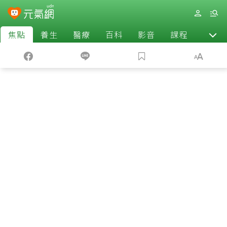
焦點
養生
醫療
百科
影音
課程
退休