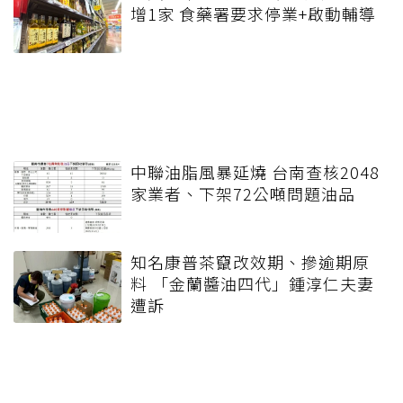
增1家 食藥署要求停業+啟動輔導
中聯油脂風暴延燒 台南查核2048
家業者、下架72公噸問題油品
知名康普茶竄改效期、摻逾期原
料 「金蘭醬油四代」鍾淳仁夫妻
遭訴