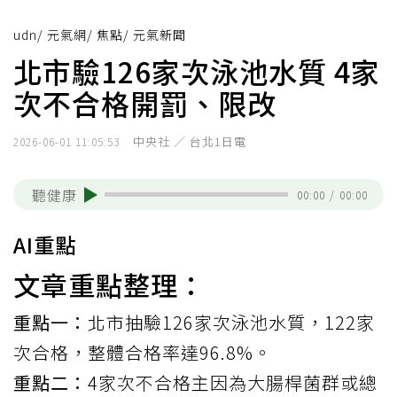
udn
/
元氣網
/
焦點
/
元氣新聞
北市驗126家次泳池水質 4家
次不合格開罰、限改
中央社 ／ 台北1日電
2026-06-01 11:05:53
聽健康
00:00
/
00:00
AI重點
文章重點整理：
重點一：
北市抽驗126家次泳池水質，122家
次合格，整體合格率達96.8%。
重點二：
4家次不合格主因為大腸桿菌群或總