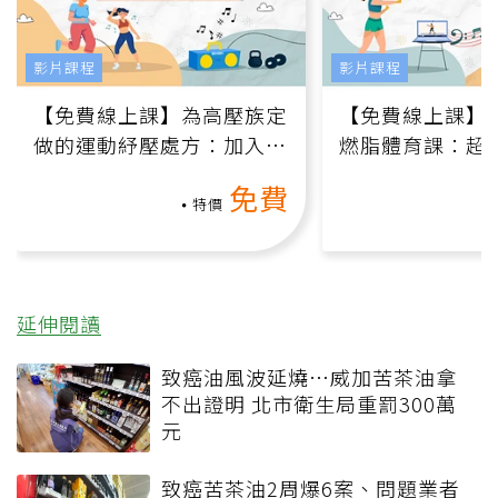
影片課程
影片課程
【免費線上課】為高壓族定
【免費線上課】
做的運動紓壓處方：加入行
燃脂體育課：超
動、增肌、互動元素，0基
氧」高壓族在家
免費
礎也能做！
負擔
特價
延伸閱讀
致癌油風波延燒…威加苦茶油拿
不出證明 北市衛生局重罰300萬
元
致癌苦茶油2周爆6案、問題業者