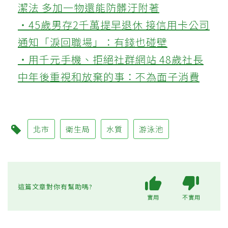
潔法 多加一物還能防髒汙附著
‧45歲男存2千萬提早退休 接信用卡公司
通知「淚回職場」：有錢也碰壁
‧用千元手機、拒絕社群網站 48歲社長
中年後重視和放棄的事：不為面子消費
北市
衛生局
水質
游泳池
這篇文章對你有幫助嗎?
實用
不實用