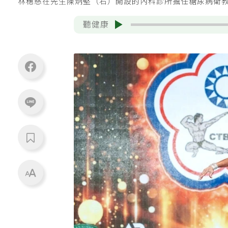
林穗慈在先生陳炳堅（右）開設的內科診所擔任糖尿病衛
聽健康