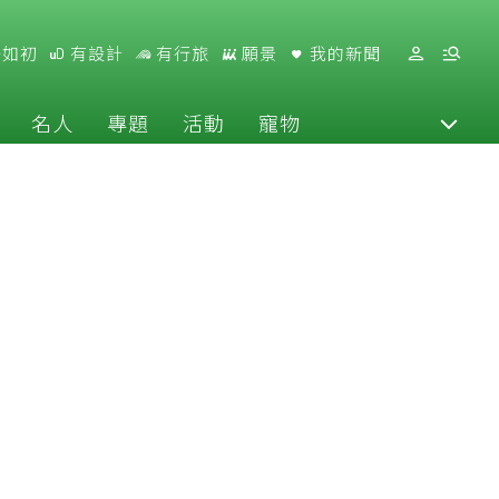
好如初
有設計
有行旅
願景
我的新聞
名人
專題
活動
寵物