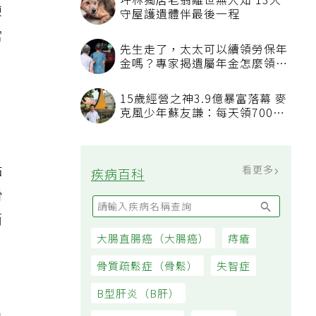
練
當
點
滑
而
看更多
最新文章
我已經戒菸戒酒，也開始運動，
三高數值都正常了，為什麼還不
能停藥？