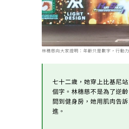
林穗慈向大家證明：年齡只是數字，行動
七十二歲，她穿上比基尼
個字。林穗慈不是為了逆
間到健身房，她用肌肉告
進。