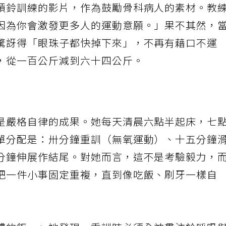
槓鈴訓練的影片，作為鼓勵骨科病人的素材。教
因為你會激發更多人的運動意願。」果不其然，
驚訝得「眼珠子都快掉下來」，不再有藉口不運
，從一百公斤減到六十四公斤。
是嚴格自律的成果。她每天清晨六點半起床，七
單分配是：卅分鐘重訓（無氧運動）、十五分鐘
分鐘伸展作結尾。對她而言，這不是考驗毅力，
把一件小事固定重複，直到像吃飯、刷牙一樣自