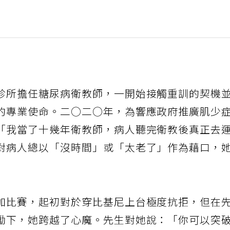
診所擔任糖尿病衛教師，一開始接觸重訓的契機
的專業使命。二○二○年，為響應政府推廣肌少
「我當了十幾年衛教師，病人聽完衛教後真正去
對病人總以「沒時間」或「太老了」作為藉口，
加比賽，起初對於穿比基尼上台極度抗拒，但在
勵下，她跨越了心魔。先生對她說：「你可以突