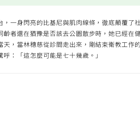
台，一身閃亮的比基尼與肌肉線條，徹底顛覆了
同齡者還在猶豫是否該去公園散步時，她已經在
當天，當林穗慈從診間走出來，剛結束衛教工作
驚呼：「這怎麼可能是七十幾歲。」