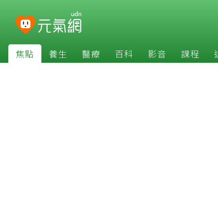
焦點
養生
醫療
百科
影音
課程