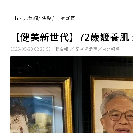
udn
/
元氣網
/
焦點
/
元氣新聞
【健美新世代】72歲嬤養肌
2026-05-30 02:33:50
聯合報 ／ 記者楊孟蓉／台北報導