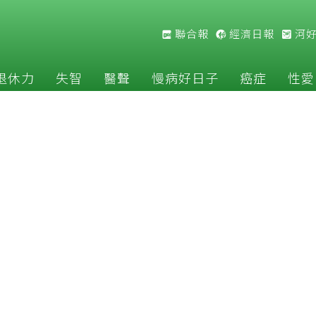
聯合報
經濟日報
河
退休力
失智
醫聲
慢病好日子
癌症
性愛