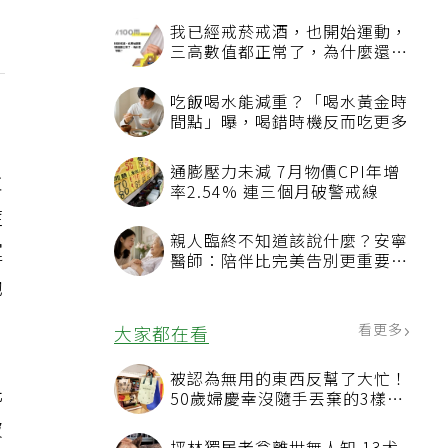
並
症
運
她
先
破