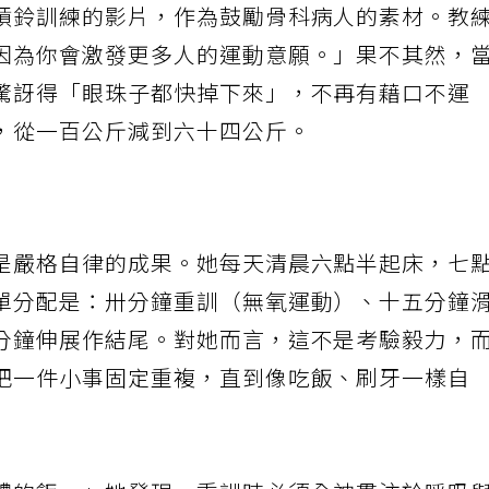
槓鈴訓練的影片，作為鼓勵骨科病人的素材。教
因為你會激發更多人的運動意願。」果不其然，
驚訝得「眼珠子都快掉下來」，不再有藉口不運
，從一百公斤減到六十四公斤。
是嚴格自律的成果。她每天清晨六點半起床，七
單分配是：卅分鐘重訓（無氧運動）、十五分鐘
分鐘伸展作結尾。對她而言，這不是考驗毅力，
把一件小事固定重複，直到像吃飯、刷牙一樣自