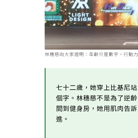
林穗慈向大家證明：年齡只是數字，行動
七十二歲，她穿上比基尼
個字。林穗慈不是為了逆
間到健身房，她用肌肉告
進。