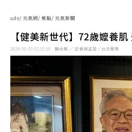
udn
/
元氣網
/
焦點
/
元氣新聞
【健美新世代】72歲嬤養肌
2026-05-30 02:33:50
聯合報 ／ 記者楊孟蓉／台北報導