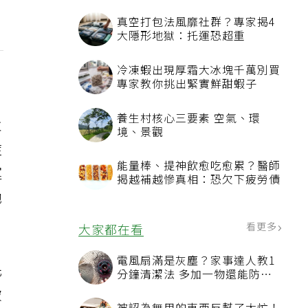
真空打包法風靡社群？專家揭4
大隱形地獄：托運恐超重
冷凍蝦出現厚霜大冰塊千萬別買
專家教你挑出緊實鮮甜蝦子
養生村核心三要素 空氣、環
並
境、景觀
症
能量棒、提神飲愈吃愈累？醫師
運
揭越補越慘真相：恐欠下疲勞債
她
看更多
大家都在看
電風扇滿是灰塵？家事達人教1
先
分鐘清潔法 多加一物還能防髒
汙附著
破