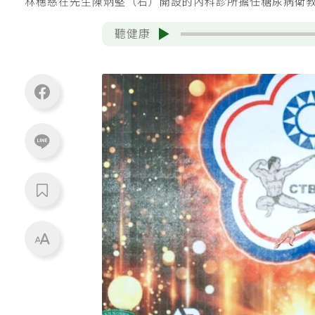
林穗慈在先生陳炳堅（右）開設的內科診所擔任糖尿病衛
聽健康