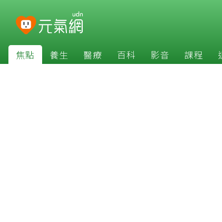
焦點
養生
醫療
百科
影音
課程