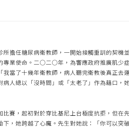
診所擔任糖尿病衛教師，一開始接觸重訓的契機
的專業使命。二○二○年，為響應政府推廣肌少
「我當了十幾年衛教師，病人聽完衛教後真正去
對病人總以「沒時間」或「太老了」作為藉口，
加比賽，起初對於穿比基尼上台極度抗拒，但在
勵下，她跨越了心魔。先生對她說：「你可以突