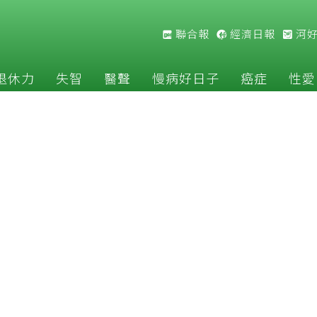
聯合報
經濟日報
河
退休力
失智
醫聲
慢病好日子
癌症
性愛