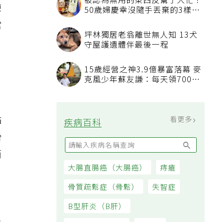
被認為無用的東西反幫了大忙！
練
50歲婦慶幸沒隨手丟棄的3樣物
品
當
坪林獨居老翁離世無人知 13犬
守屋護遺體伴最後一程
15歲經營之神3.9億暴富落幕 麥
克風少年蘇友謙：每天領700元
過日子
點
看更多
疾病百科
滑
而
大腸直腸癌（大腸癌）
痔瘡
骨質疏鬆症（骨鬆）
失智症
B型肝炎（B肝）