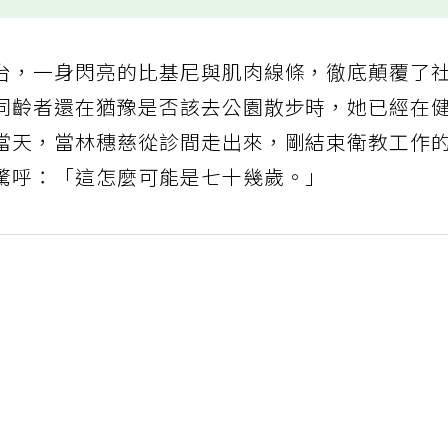
台，一身閃亮的比基尼與肌肉線條，徹底顛覆了
同齡者還在猶豫是否該去公園散步時，她已經在
當天，當林穗慈從診間走出來，剛結束衛教工作
驚呼：「這怎麼可能是七十幾歲。」