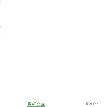
社
健
的
看更多
最新文章