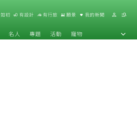
好如初
有設計
有行旅
願景
我的新聞
名人
專題
活動
寵物