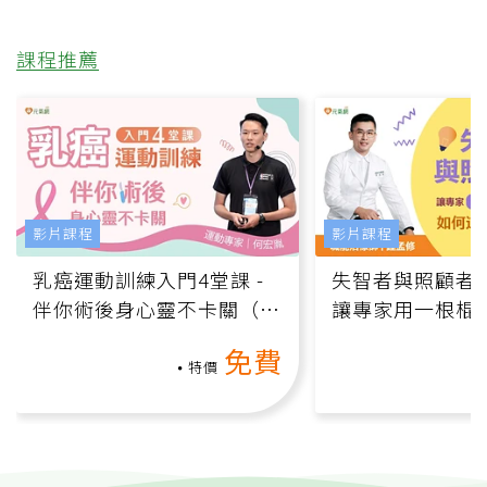
課程推薦
影片課程
影片課程
乳癌運動訓練入門4堂課 -
失智者與照顧者
伴你術後身心靈不卡關（線
讓專家用一根棍
上影音課）
何逆轉退化大腦
免費
課）
特價