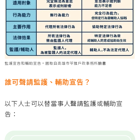
監護宣告和輔助宣告。圖取自高雄市苓雅戶政事務所
臉書
誰可聲請監護、輔助宣告？
以下人士可以替當事人聲請監護或輔助宣
告：