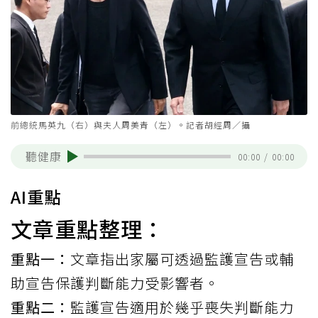
前總統馬英九（右）與夫人周美青（左）。記者胡經周／攝
聽健康
00:00
/
00:00
AI重點
文章重點整理：
重點一：
文章指出家屬可透過監護宣告或輔
助宣告保護判斷能力受影響者。
重點二：
監護宣告適用於幾乎喪失判斷能力