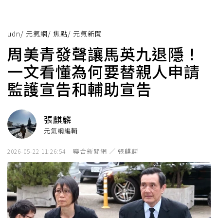
udn
/
元氣網
/
焦點
/
元氣新聞
周美青發聲讓馬英九退隱！
一文看懂為何要替親人申請
監護宣告和輔助宣告
張麒麟
元氣網編輯
聯合新聞網 ／ 張麒麟
2026-05-22 11:26:54