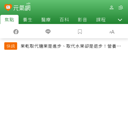
焦點
養生
醫療
百科
影音
課程
退休
果乾取代糖果是進步、取代水果卻是退步！營養師
快訊
揭果乾堅果常見健康陷阱