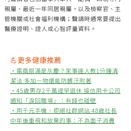
親屬、最近一年同居親屬，以及檢察官、主
管機關或社會福利機構；聲請時通常要提出
醫療證明、證人或心智評量資料。
💪更多健康推薦
‧電風扇滿是灰塵？家事達人教1分鐘清
潔法 多加一物還能防髒汙附著
‧45歲男存2千萬提早退休 接信用卡公司
通知「淚回職場」：有錢也碰壁
‧用千元手機、拒絕社群網站 48歲社長
中年後重視和放棄的事：不為面子消費