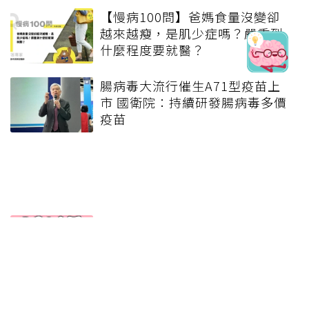
【慢病100問】爸媽食量沒變卻
越來越瘦，是肌少症嗎？嚴重到
什麼程度要就醫？
腸病毒大流行催生A71型疫苗上
市 國衛院：持續研發腸病毒多價
疫苗
疫苗藥廠技轉 我可參考墨西哥模
式