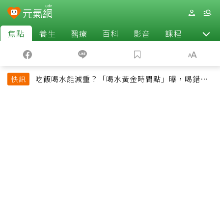
焦點
養生
醫療
百科
影音
課程
退休
吃飯喝水能減重？「喝水黃金時間點」曝，喝錯時
快訊
機反而吃更多