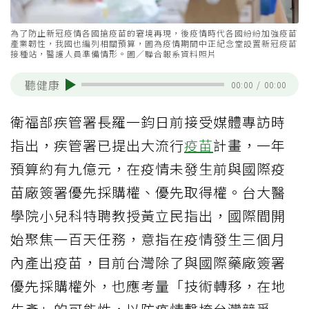
為了防止新冠疫情各國搶疫苗的窘境再現，後疫情時代各國紛紛加強疫苗
產業韌性，我國也編列相關預算，圖為疫情期間中正紀念堂設置新冠疫苗
接種站，醫護人員準備情形。圖／聯合報系資料照片
聽健康
00:00
/
00:00
衛福部疾管署長羅一鈞日前接受媒體專訪時
指出，疾管署已提出大流行
疫苗
計畫，一年
預算約有九億元，在疫情未發生前與國際疫
苗廠簽署優先採購權、優先取得權。台大醫
學院小兒科特聘教授黃立民指出，國際間開
始聚焦一百天任務，意指在疫情發生三個月
內產出疫苗，目前台灣除了與國際藥廠簽署
優先採購權外，也應考量「技術轉移，在地