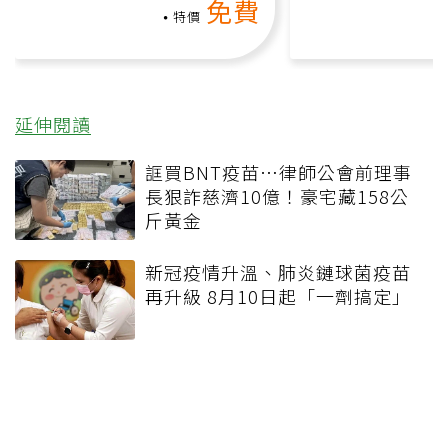
免費
負擔
特價
延伸閱讀
誆買BNT疫苗…律師公會前理事
長狠詐慈濟10億！豪宅藏158公
斤黃金
新冠疫情升溫、肺炎鏈球菌疫苗
再升級 8月10日起「一劑搞定」