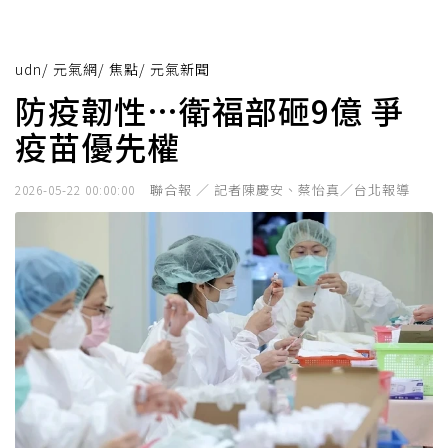
udn
/
元氣網
/
焦點
/
元氣新聞
防疫韌性…衛福部砸9億 爭
疫苗優先權
聯合報 ／ 記者陳慶安、蔡怡真／台北報導
2026-05-22 00:00:00