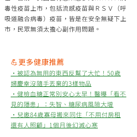
毒性疫苗上市，包括流感疫苗與ＲＳＶ（呼
吸道融合病毒）疫苗，皆是在安全無疑下上
市，民眾無須太擔心副作用問題。
💪更多健康推薦
‧被認為無用的東西反幫了大忙！50歲
婦慶幸沒隨手丟棄的3樣物品
‧健檢血糖正常別安心太早！醫曝「看不
見的隱患」：失智、糖尿病風險大增
‧兒邀84歲寡母搬來同住「不用付房租
還有人照顧」1個月後幻滅心寒