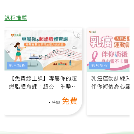
課程推薦
影片課程
影片課程
【免費線上課】專屬你的超
乳癌運動訓練入門
燃脂體育課：超夯「拳擊有
伴你術後身心靈
氧」高壓族在家釋放壓力無
上影音課）
免費
負擔
特價