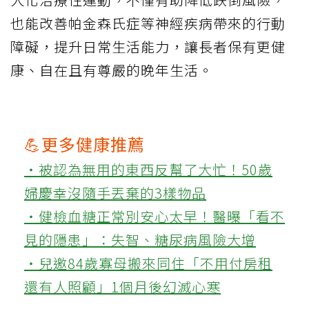
也能改善帕金森氏症等神經疾病帶來的行動
障礙，提升日常生活能力，讓長者保有更健
康、自在且有尊嚴的晚年生活。
💪更多健康推薦
‧被認為無用的東西反幫了大忙！50歲
婦慶幸沒隨手丟棄的3樣物品
‧健檢血糖正常別安心太早！醫曝「看不
見的隱患」：失智、糖尿病風險大增
‧兒邀84歲寡母搬來同住「不用付房租
還有人照顧」1個月後幻滅心寒