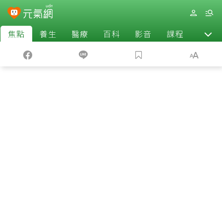
焦點
養生
醫療
百科
影音
課程
退休