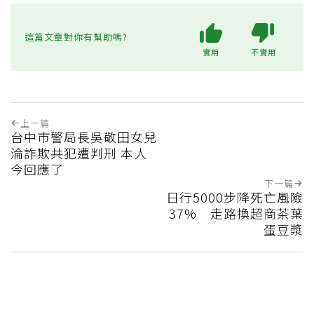
這篇文章對你有幫助嗎?
實用
不實用
上一篇
台中市警局長吳敬田女兒
淪詐欺共犯遭判刑 本人
今回應了
下一篇
日行5000步降死亡風險
37% 走路換超商茶葉
蛋豆漿