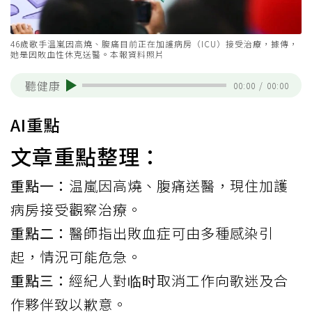
46歲歌手温嵐因高燒、腹痛目前正在加護病房（ICU）接受治療，據傳，
她是因敗血性休克送醫。本報資料照片
聽健康
00:00
/
00:00
AI重點
文章重點整理：
重點一：
温嵐因高燒、腹痛送醫，現住加護
病房接受觀察治療。
重點二：
醫師指出敗血症可由多種感染引
起，情況可能危急。
重點三：
經紀人對临时取消工作向歌迷及合
作夥伴致以歉意。