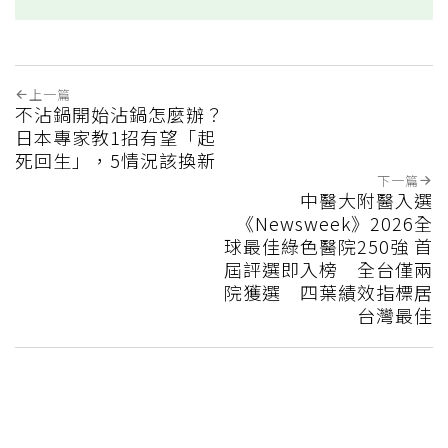
上一篇
不沾鍋開始沾鍋怎麼辦？
日本專家教1招有望「起
死回生」，5情況該換新
下一篇
中醫大附醫入選
《Newsweek》2026全
球最佳綠色醫院250強 首
屆評選即入榜 全台僅兩
院獲選 四葉績效指標居
台灣最佳