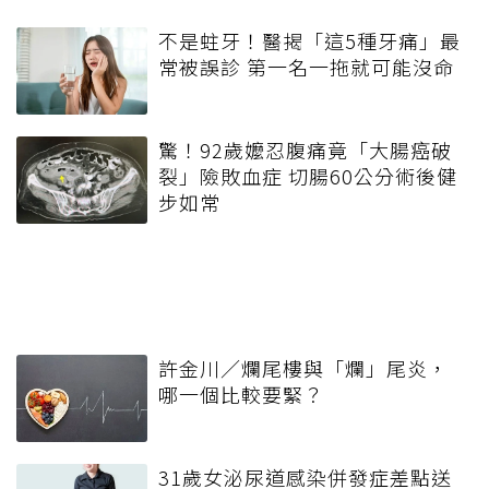
不是蛀牙！醫揭「這5種牙痛」最
常被誤診 第一名一拖就可能沒命
驚！92歲嬤忍腹痛竟「大腸癌破
裂」險敗血症 切腸60公分術後健
步如常
許金川／爛尾樓與「爛」尾炎，
哪一個比較要緊？
31歲女泌尿道感染併發症差點送