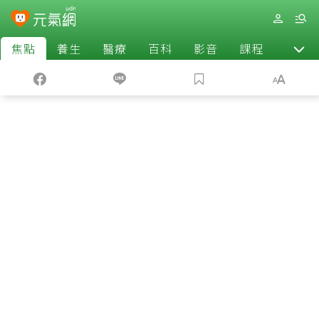
焦點
養生
醫療
百科
影音
課程
退休