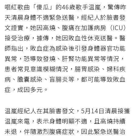
唱紅歌曲「傻瓜」的46歲歌手温嵐，驚傳昨
天清晨身體不適緊急送醫，經紀人於臉書發
文證實，她因高燒、腹痛在加護病房（ICU）
接受治療，據傳，她因敗血性休克送醫。醫
師指出，
敗血症
為感染後引發身體器官功能
異常，恐導致發燒、肝腎功能異常等情況，
患者常見意識模糊情況，腸胃感染、婦科疾
病、膽囊感染、盲腸炎等，都可能導致敗血
症，成因多元。
温嵐經紀人在其臉書發文，5月14日清晨接獲
温嵐來電，表示身體明顯不適，且高燒持續
未退，伴隨激烈腹痛症狀，因此緊急送醫治