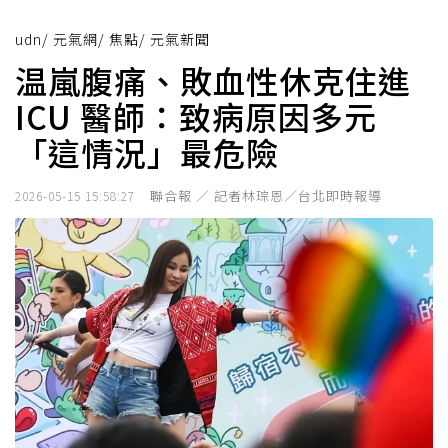
udn
/
元氣網
/
焦點
/
元氣新聞
温嵐腹痛、敗血性休克住進
ICU 醫師：致病原因多元
「這情況」最危險
聯合報 ／ 記者林琮恩／台北即時報導
2026-05-15 15:58:27