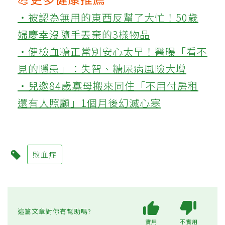
‧被認為無用的東西反幫了大忙！50歲
婦慶幸沒隨手丟棄的3樣物品
‧健檢血糖正常別安心太早！醫曝「看不
見的隱患」：失智、糖尿病風險大增
‧兒邀84歲寡母搬來同住「不用付房租
還有人照顧」1個月後幻滅心寒
敗血症
這篇文章對你有幫助嗎?
實用
不實用