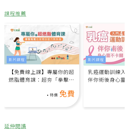
課程推薦
影片課程
影片課程
【免費線上課】專屬你的超
乳癌運動訓練入門
燃脂體育課：超夯「拳擊有
伴你術後身心靈
氧」高壓族在家釋放壓力無
上影音課）
免費
負擔
特價
延伸閱讀