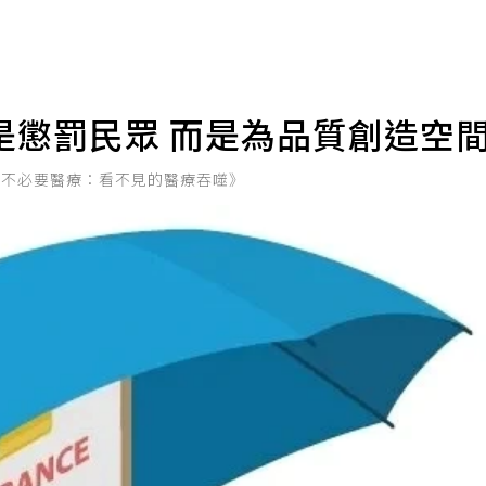
是懲罰民眾 而是為品質創造空
的不必要醫療：看不見的醫療吞噬》