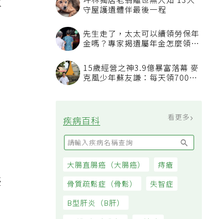
改
，
憂
0