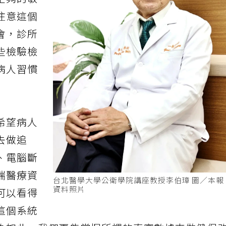
足夠的敏
注意這個
會，診所
些檢驗檢
病人習慣
希望病人
去做追
、電腦斷
端醫療資
台北醫學大學公衛學院講座教授李伯璋 圖／本
資料照片
可以看得
這個系統