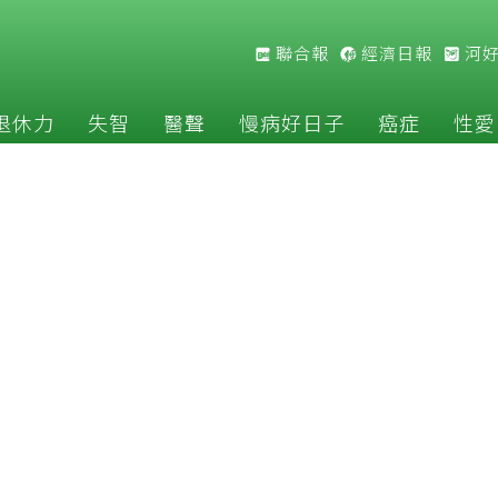
聯合報
經濟日報
河
退休力
失智
醫聲
慢病好日子
癌症
性愛