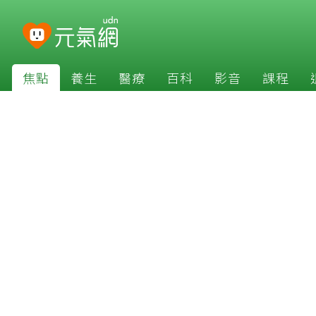
焦點
養生
醫療
百科
影音
課程