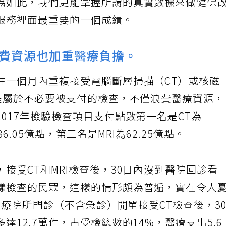
為如此，我們更能掌握所謂的真實數據來做健保
服務裡面最重要的一個成績。
費資源也加重醫療負擔。
在一個月內重複接受電腦斷層掃描（CT）或核磁
例是屬於不必要被支付的檢查，不僅浪費醫療資源
017年檢驗檢查項目支付點數第一名是CT為
6.05億點，第三名是MRI為62.25億點。
接受CT和MRI檢查後，30日內沒到醫院回診看
樣檢查的民眾，這樣的情形頗為普遍，實在令人
在醫療院所門診（不含急診）開單接受CT檢查後，3