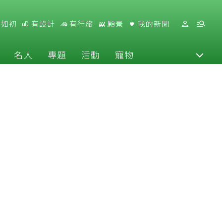
好如初
有設計
有行旅
願景
我的新聞
名人
專題
活動
寵物