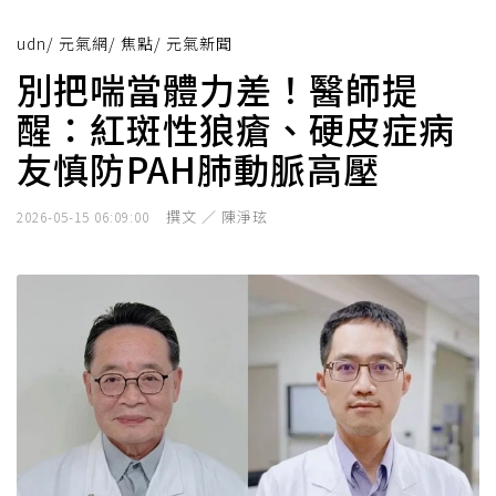
udn
/
元氣網
/
焦點
/
元氣新聞
別把喘當體力差！醫師提
醒：紅斑性狼瘡、硬皮症病
友慎防PAH肺動脈高壓
撰文 ／ 陳淨玹
2026-05-15 06:09:00