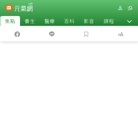
焦點
養生
醫療
百科
影音
課程
退休