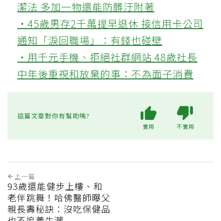
潔法 多加一物還能防髒汙附著
‧45歲男存2千萬提早退休 接信用卡公司
通知「淚回職場」：有錢也碰壁
‧用千元手機、拒絕社群網站 48歲社長
中年後重視和放棄的事：不為面子消費
這篇文章對你有幫助嗎?
實用
不實用
上一篇
93歲還能健步上樓、和
老伴跳舞！哈佛醫師曝父
親長壽秘訣：沒吃保健品
也不追養生潮