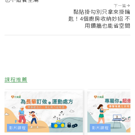
下一篇
黏貼掛勾別只拿來掛鑰
匙！4個廚房收納妙招 不
用鑽牆也能省空間
課程推薦
影片課程
影片課程