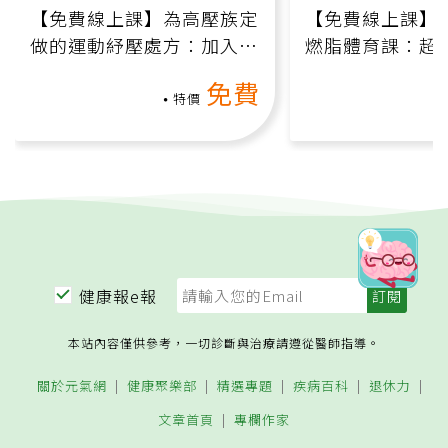
【免費線上課】為高壓族定
【免費線上課】
做的運動紓壓處方：加入行
燃脂體育課：超
動、增肌、互動元素，0基
氧」高壓族在家
免費
礎也能做！
負擔
特價
健康報e報
本站內容僅供參考，一切診斷與治療請遵從醫師指導。
關於元氣網
健康聚樂部
精選專題
疾病百科
退休力
文章首頁
專欄作家