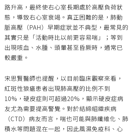
路升高，最終使右心室長期處於高壓負荷狀
態，導致右心室衰竭。真正困難的是，肺動
脈高壓（PAH）早期症狀並不典型，最常見的
其實只是「活動時比以前更容易喘」；等到
出現咳血、水腫、頭暈甚至昏厥時，通常已
較嚴重。
宋思賢醫師也提醒，以目前臨床觀察來看，
紅斑性狼瘡患者出現肺高壓的比例不到
10%，硬皮症則可超過20%，顯示硬皮症病
友尤為需要提高警覺。對於結締組織疾病
（CTD）病友而言，喘也可能與肺纖維化、肺
積水等問題混在一起，因此風濕免疫科、心