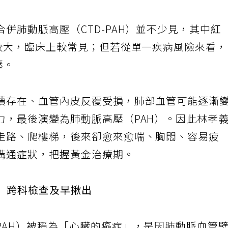
併肺動脈高壓（CTD-PAH）並不少見，其中紅
體較大，臨床上較常見；但若從單一疾病風險來看
壓。
續存在、血管內皮反覆受損，肺部血管可能逐漸
力，最後演變為肺動脈高壓（PAH）。因此林孝
走路、爬樓梯，後來卻愈來愈喘、胸悶、容易疲
溝通症狀，把握黃金治療期。
淆 跨科檢查及早揪出