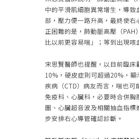
宋思賢醫師說明，肺動脈高壓（
中的平滑肌細胞異常增生，導致
部，壓力便一路升高，最終使右
正困難的是，肺動脈高壓（PA
比以前更容易喘」；等到出現咳
宋思賢醫師也提醒，以目前臨床
10%，硬皮症則可超過20%，
疾病（CTD）病友而言，喘也
免疫科、心臟科，必要時合併胸
圖、心臟超音波及相關抽血指標
步安排右心導管確認診斷。