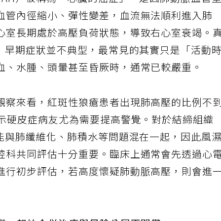
PAH）被稱為「心臟的癌症」，是因肺動脈血管
血管內徑縮小、彈性變差，血流無法順利進入肺
心室長期處於高壓負荷狀態，導致右心室衰竭。
H）早期症狀並不典型，最常見的其實只是「活動
血、水腫、頭暈甚至昏厥時，通常已較嚴重。
觀察來看，紅斑性狼瘡患者出現肺高壓的比例不
顯示硬皮症病友尤為需要提高警覺。對於結締組織
可能與肺纖維化、肺積水等問題混在一起，因此風
腔科共同評估十分重要。臨床上通常會先透過心
進行初步評估，若高度懷疑肺動脈高壓，則會進