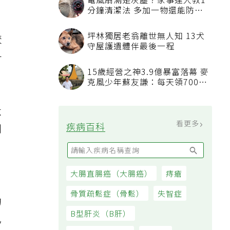
較
升
看更多
最新文章
六
列
睡眠不足「血管如擰抹布被擠
壓」 專科醫：最被忽略的抗老
方法
吃飯時喝水稀釋胃酸不消化？營
養師揭「反而有好處」某些族群
病
才要禁
的
發表上千篇文章打臉健康偽科學
林慶順教授驚傳意外過世
已