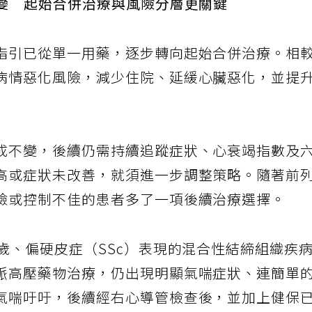
改變 起始合併治療與風險分層更關鍵
指引已從單一用藥，逐步轉向起始合併治療。相
病情惡化風險，減少住院、延緩心臟惡化，並提
成不變，後續仍需持續追蹤症狀、心衰竭指數及
高或症狀未改善，就須進一步調整策略。隨著前
險或控制不佳的患者多了一項後續治療選擇。
歲、偏硬皮症（SSc）表現的混合性結締組織疾
脈高壓藥物治療，仍出現明顯氣喘症狀、連簡單
氣喘吁吁，後續經右心導管檢查後，並加上健保