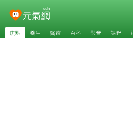
焦點
養生
醫療
百科
影音
課程