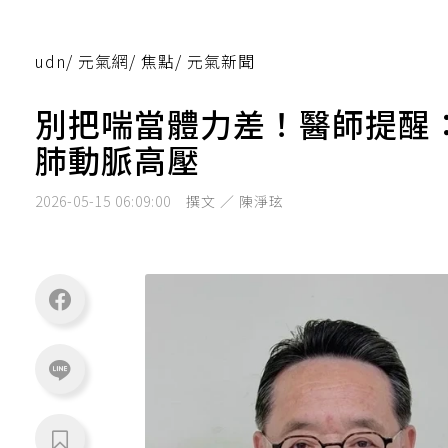
udn
/
元氣網
/
焦點
/
元氣新聞
別把喘當體力差！醫師提醒
肺動脈高壓
2026-05-15 06:09:00
撰文 ／ 陳淨玹