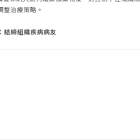
尤其健保納入前列環素類藥物後，對控制不佳或風
調整治療策略。
群：結締組織疾病病友