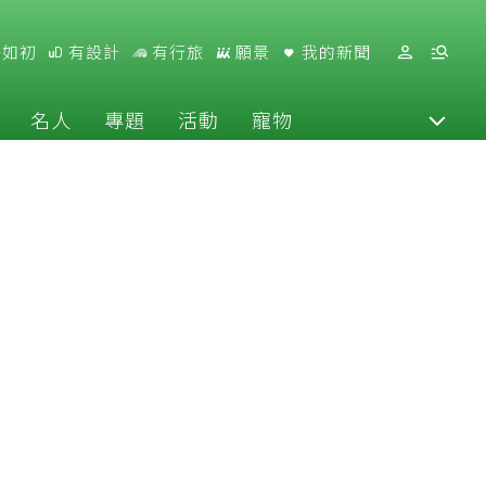
好如初
有設計
有行旅
願景
我的新聞
名人
專題
活動
寵物