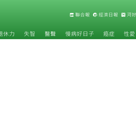
聯合報
經濟日報
河
退休力
失智
醫聲
慢病好日子
癌症
性愛