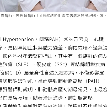
孝義醫師、宋思賢醫師共同提醒結締組織疾病病友若出現喘、咳
ial Hypertension，簡稱PAH）常被形容為「心臟
命，更因早期症狀與體力變差、胸悶或喘不過氣
一般內科林孝義醫師指出，其中有一個族群的病
狼瘡（SLE）、硬皮症（SSc）等結締組織疾病
iseases, 簡稱CTD）屬全身性自體免疫疾病，不僅影響皮
管與肺循環功能，進而導致肺動脈高壓（PAH）
思賢醫師則說明，肺動脈高壓初期最常見、也最
以前更容易喘。隨著治療進步，肺動脈高壓