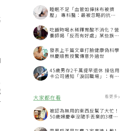
壁
真
時
到
濕
電
一