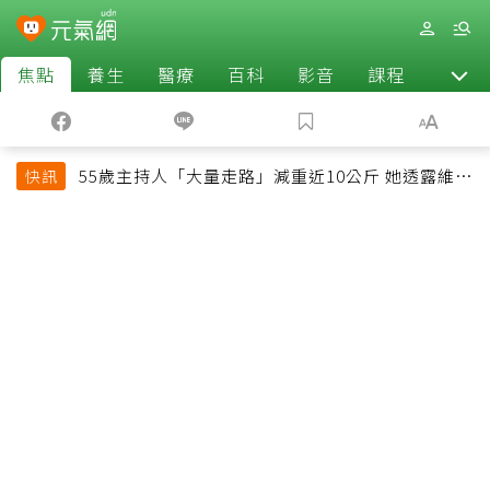
焦點
養生
醫療
百科
影音
課程
退休
55歲主持人「大量走路」減重近10公斤 她透露維持
快訊
十多年習慣心法