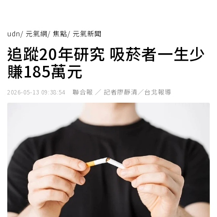
udn
/
元氣網
/
焦點
/
元氣新聞
追蹤20年研究 吸菸者一生少
賺185萬元
聯合報 ／ 記者廖靜清／台北報導
2026-05-13 09:38:54