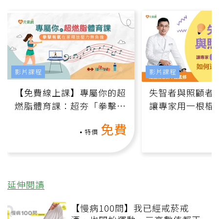
影片課程
影片課程
【免費線上課】專屬你的超
失智者與照顧者
燃脂體育課：超夯「拳擊有
讓專家用一根棍
氧」高壓族在家釋放壓力無
何逆轉退化大腦
免費
負擔
課）
特價
延伸閱讀
【慢病100問】我已經戒菸戒