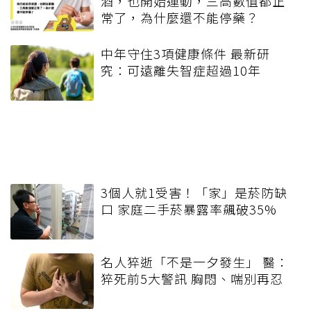
酒，也開始運動，三高數值都正
常了，為什麼還不能停藥？
中年守住3項健康條件 最新研
究：可遠離失智症超過10年
3個人就1受害！「家」是菸防缺
口 家庭二手菸暴露率飆破35%
名人猝逝「不是一夕發生」 醫：
猝死前5大警訊 胸悶、喘別再忍