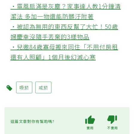
‧電風扇滿是灰塵？家事達人教1分鐘清
潔法 多加一物還能防髒汙附著
‧被認為無用的東西反幫了大忙！50歲
婦慶幸沒隨手丟棄的3樣物品
‧兒邀84歲寡母搬來同住「不用付房租
還有人照顧」1個月後幻滅心寒
吸菸
戒菸
這篇文章對你有幫助嗎?
實用
不實用