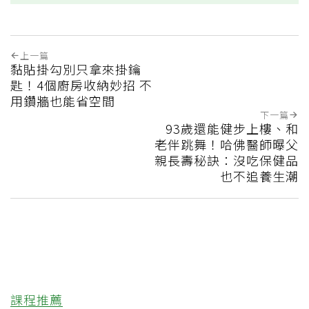
上一篇
黏貼掛勾別只拿來掛鑰
匙！4個廚房收納妙招 不
用鑽牆也能省空間
下一篇
93歲還能健步上樓、和
老伴跳舞！哈佛醫師曝父
親長壽秘訣：沒吃保健品
也不追養生潮
課程推薦