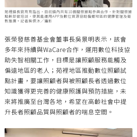
苑裡鎮長劉育育指出，目前鎮內共有18個關懷據點參與合作，針對關懷據
點幹部做培訓，使其能運用APP及數位資源協助偏鄉地區的健康管理及衛
教推廣。記者吳傑沐／攝影
張榮發慈善基金會董事長吳景明表示，該會
多年來持續與WaCare合作，運用數位科技協
助失智相關工作，目標是讓照顧服務能觸及
偏遠地區的老人；苑裡地區推動數位照顧試
點計畫，要讓照顧者與被照顧長者透過數位
知識獲得更完善的健康照護與預防措施，未
來將推廣至台灣各地，希望在高齡社會中提
升長者照顧品質與照顧者的喘息空間。