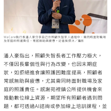
WaCare執行長潘人豪分享自己在照顧失智家人過程中，需同時面對職場
及家庭的照護責任，常感無助與疲憊。記者吳傑沐／攝影
潘人豪指出，照顧失智長者工作壓力極大，
不僅因長輩個性與行為改變，也因末期症
狀，如拒絕進食讓照護困難度提高，照顧者
常感無助與疲憊，尤其需同時面對職場及家
庭的照護責任。感謝苑裡鎮公所提供機會來
推動數位線上資源，期望所有照顧者遇到問
題，都可透過AI諮詢或參加線上培訓課程，並