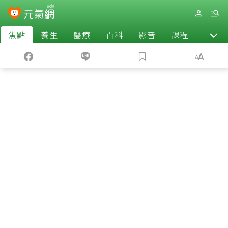
焦點
養生
醫療
百科
影音
課程
退休