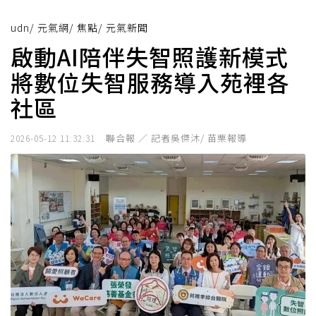
udn
/
元氣網
/
焦點
/
元氣新聞
啟動AI陪伴失智照護新模式
將數位失智服務導入苑裡各
社區
聯合報 ／ 記者吳傑沐/ 苗栗報導
2026-05-12 11:32:31