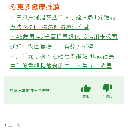
💪更多健康推薦
‧電風扇滿是灰塵？家事達人教1分鐘清
潔法 多加一物還能防髒汙附著
‧45歲男存2千萬提早退休 接信用卡公司
通知「淚回職場」：有錢也碰壁
‧用千元手機、拒絕社群網站 48歲社長
中年後重視和放棄的事：不為面子消費
這篇文章對你有幫助嗎?
實用
不實用
上一篇