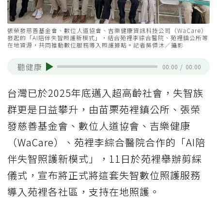
張榮發慈善基金會、數位人道協會、吉樂健康資訊科技公司（WaCare）
發起的「AI陪伴失智照護新模式」，結合苑裡李綜合醫院、苑裡鎮公所等
在地資源，共同推動數位服務導入照護據點。記者吳傑沐／攝影
聽健康
00:00
/
00:00
台灣已於2025年底邁入超高齡社會，失智族
群更是日益攀升，由苗栗苑裡鎮公所、張榮
發慈善基金會、數位人道協會、吉樂健康
（WaCare）、苑裡李綜合醫院合作的「AI陪
伴失智照護新模式」，11日於苑裡舉辦剪綵
儀式，宣布將正式將這套失智數位照護服務
導入苑裡各社區，支持在地照護。