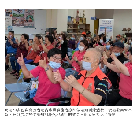
現場30多位與會長者配合專業職能治療師做認知訓練體驗，現場歡樂聲不
斷，充分展現數位認知訓練落地執行的效果。記者吳傑沐／攝影