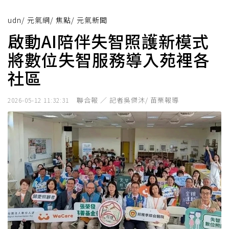
udn
/
元氣網
/
焦點
/
元氣新聞
啟動AI陪伴失智照護新模式
將數位失智服務導入苑裡各
社區
聯合報 ／ 記者吳傑沐/ 苗栗報導
2026-05-12 11:32:31