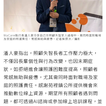
WaCare執行長潘人豪分享自己在照顧失智家人過程中，需同時面對職場
及家庭的照護責任，常感無助與疲憊。記者吳傑沐／攝影
潘人豪指出，照顧失智長者工作壓力極大，
不僅因長輩個性與行為改變，也因末期症
狀，如拒絕進食讓照護困難度提高，照顧者
常感無助與疲憊，尤其需同時面對職場及家
庭的照護責任。感謝苑裡鎮公所提供機會來
推動數位線上資源，期望所有照顧者遇到問
題，都可透過AI諮詢或參加線上培訓課程，並