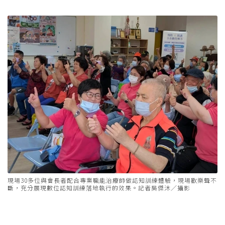
現場30多位與會長者配合專業職能治療師做認知訓練體驗，現場歡樂聲不
斷，充分展現數位認知訓練落地執行的效果。記者吳傑沐／攝影