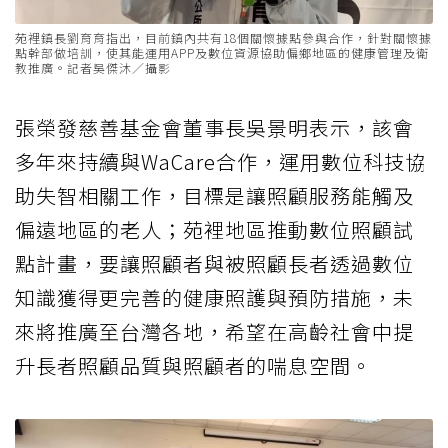
苑裡鎮長劉育育指出，目前鎮內共有18個關懷據點參與合作，針對關懷據
點幹部做培訓，使其能運用APP及數位資源協助偏鄉地區的健康管理及衛
教推廣。記者吳傑沐／攝影
張榮發慈善基金會董事長吳景明表示，該會
多年來持續與WaCare合作，運用數位科技協
助失智相關工作，目標是讓照顧服務能觸及
偏遠地區的老人；苑裡地區推動數位照顧試
點計畫，要讓照顧者與被照顧長者透過數位
知識獲得更完善的健康照護與預防措施，未
來將推廣至台灣各地，希望在高齡社會中提
升長者照顧品質與照顧者的喘息空間。