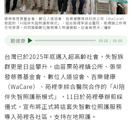
張榮發慈善基金會、數位人道協會、吉樂健康資訊科技公司（WaCare）
發起的「AI陪伴失智照護新模式」，結合苑裡李綜合醫院、苑裡鎮公所等
在地資源，共同推動數位服務導入照護據點。記者吳傑沐／攝影
聽健康
00:00
/
00:00
台灣已於2025年底邁入超高齡社會，失智族
群更是日益攀升，由苗栗苑裡鎮公所、張榮
發慈善基金會、數位人道協會、吉樂健康
（WaCare）、苑裡李綜合醫院合作的「AI陪
伴失智照護新模式」，11日於苑裡舉辦剪綵
儀式，宣布將正式將這套失智數位照護服務
導入苑裡各社區，支持在地照護。