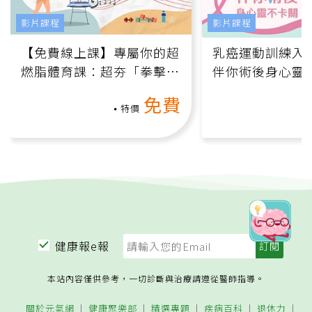
影片課程
影片課程
【免費線上課】專屬你的超
乳癌運動訓練入門
燃脂體育課：超夯「拳擊有
伴你術後身心靈
氧」高壓族在家釋放壓力無
上影音課）
免費
負擔
特價
健康報e報
本站內容僅供參考，一切診斷與治療請遵從醫師指導。
關於元氣網
健康聚樂部
精選專題
疾病百科
退休力