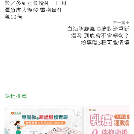
影／多到互食噎死…日月
潭魚虎大爆發 電撈量狂
飆19倍
下一篇
白海豚颱風眼牆對流重新
爆發 到底會不會轉彎？
粉專曝3種可能情境
課程推薦