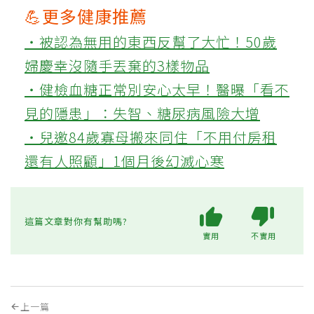
💪更多健康推薦
‧被認為無用的東西反幫了大忙！50歲
婦慶幸沒隨手丟棄的3樣物品
‧健檢血糖正常別安心太早！醫曝「看不
見的隱患」：失智、糖尿病風險大增
‧兒邀84歲寡母搬來同住「不用付房租
還有人照顧」1個月後幻滅心寒
這篇文章對你有幫助嗎?
實用
不實用
上一篇