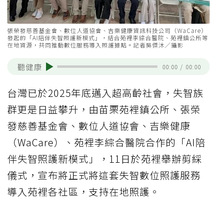
張榮發慈善基金會、數位人道協會、吉樂健康資訊科技公司（WaCare）
發起的「AI陪伴失智照護新模式」，結合苑裡李綜合醫院、苑裡鎮公所等
在地資源，共同推動數位服務導入照護據點。記者吳傑沐／攝影
聽健康
00:00
/
00:00
台灣已於2025年底邁入超高齡社會，失智族
群更是日益攀升，由苗栗苑裡鎮公所、張榮
發慈善基金會、數位人道協會、吉樂健康
（WaCare）、苑裡李綜合醫院合作的「AI陪
伴失智照護新模式」，11日於苑裡舉辦剪綵
儀式，宣布將正式將這套失智數位照護服務
導入苑裡各社區，支持在地照護。