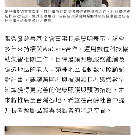
苑裡鎮長劉育育指出，目前鎮內共有18個關懷據點參與合作，針對關懷據
點幹部做培訓，使其能運用APP及數位資源協助偏鄉地區的健康管理及衛
教推廣。記者吳傑沐／攝影
張榮發慈善基金會董事長吳景明表示，該會
多年來持續與WaCare合作，運用數位科技協
助失智相關工作，目標是讓照顧服務能觸及
偏遠地區的老人；苑裡地區推動數位照顧試
點計畫，要讓照顧者與被照顧長者透過數位
知識獲得更完善的健康照護與預防措施，未
來將推廣至台灣各地，希望在高齡社會中提
升長者照顧品質與照顧者的喘息空間。