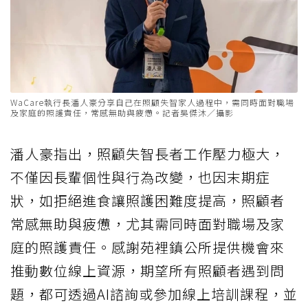
WaCare執行長潘人豪分享自己在照顧失智家人過程中，需同時面對職場
及家庭的照護責任，常感無助與疲憊。記者吳傑沐／攝影
潘人豪指出，照顧失智長者工作壓力極大，
不僅因長輩個性與行為改變，也因末期症
狀，如拒絕進食讓照護困難度提高，照顧者
常感無助與疲憊，尤其需同時面對職場及家
庭的照護責任。感謝苑裡鎮公所提供機會來
推動數位線上資源，期望所有照顧者遇到問
題，都可透過AI諮詢或參加線上培訓課程，並