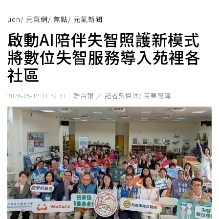
udn
/
元氣網
/
焦點
/
元氣新聞
啟動AI陪伴失智照護新模式
將數位失智服務導入苑裡各
社區
聯合報 ／ 記者吳傑沐/ 苗栗報導
2026-05-12 11:32:31