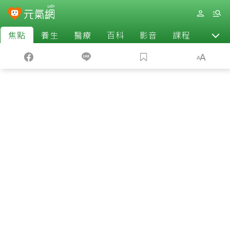
焦點
養生
醫療
百科
影音
課程
退休