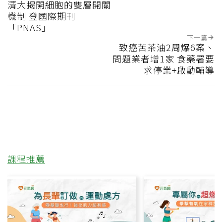
清大揭開細胞的雙層開關
機制 登國際期刊
「PNAS」
下一篇
致癌苦茶油2周爆6案、
問題業者增1家 食藥署要
求停業+啟動輔導
課程推薦