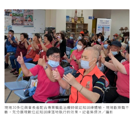
現場30多位與會長者配合專業職能治療師做認知訓練體驗，現場歡樂聲不
斷，充分展現數位認知訓練落地執行的效果。記者吳傑沐／攝影