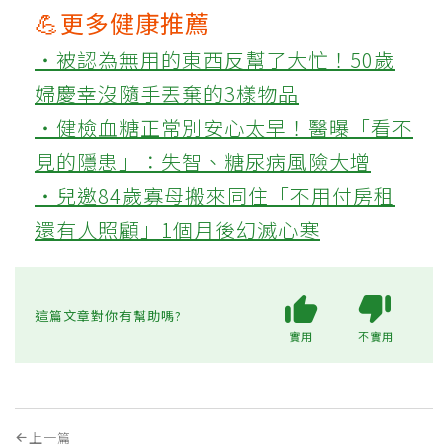
💪更多健康推薦
‧被認為無用的東西反幫了大忙！50歲
婦慶幸沒隨手丟棄的3樣物品
‧健檢血糖正常別安心太早！醫曝「看不
見的隱患」：失智、糖尿病風險大增
‧兒邀84歲寡母搬來同住「不用付房租
還有人照顧」1個月後幻滅心寒
這篇文章對你有幫助嗎?
實用
不實用
上一篇