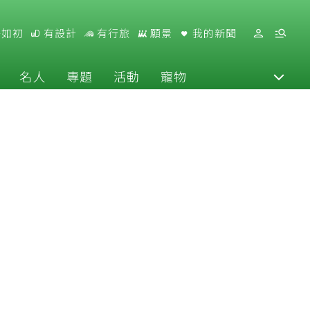
好如初
有設計
有行旅
願景
我的新聞
名人
專題
活動
寵物