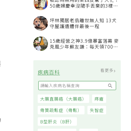
被認為無用的東西反幫了大忙！
50歲婦慶幸沒隨手丟棄的3樣物
品
坪林獨居老翁離世無人知 13犬
守屋護遺體伴最後一程
？
15歲經營之神3.9億暴富落幕 麥
克風少年蘇友謙：每天領700元
過日子
護
看更多
疾病百科
大腸直腸癌（大腸癌）
痔瘡
骨質疏鬆症（骨鬆）
失智症
的
B型肝炎（B肝）