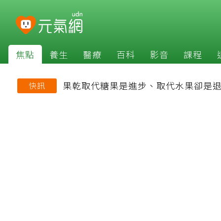
焦點
養生
醫療
百科
影音
課程
果乾取代糖果是進步、取代水果卻是
快訊