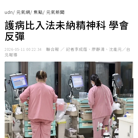
udn
/
元氣網
/
焦點
/
元氣新聞
護病比入法未納精神科 學會
反彈
聯合報 ／ 記者李成蔭、廖靜清、沈能元／台
2026-05-11 00:22:34
北報導