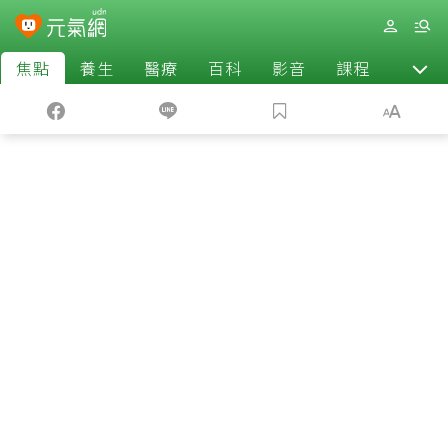
焦點
養生
醫療
百科
影音
課程
退休