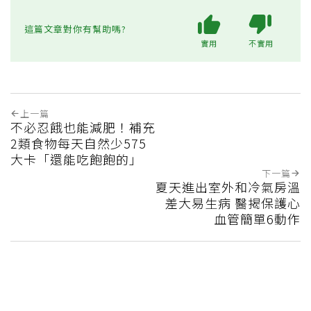
這篇文章對你有幫助嗎?
實用
不實用
上一篇
不必忍餓也能減肥！補充
2類食物每天自然少575
大卡「還能吃飽飽的」
下一篇
夏天進出室外和冷氣房溫
差大易生病 醫揭保護心
血管簡單6動作