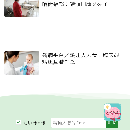
嗆衛福部：罐頭回應又來了
醫病平台／護理人力荒：臨床觀
點與具體作為
健康報e報