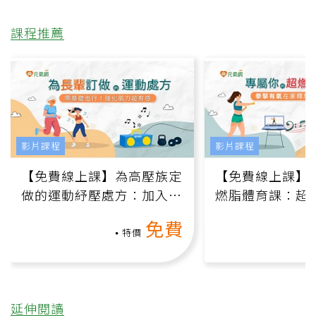
課程推薦
影片課程
影片課程
【免費線上課】為高壓族定
【免費線上課】
做的運動紓壓處方：加入行
燃脂體育課：超
動、增肌、互動元素，0基
氧」高壓族在家
免費
礎也能做！
負擔
特價
延伸閱讀