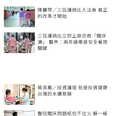
陳麗琴／三班護病比入法後 真正
的改革才開始
三班護病比立即上路恐掀「關床
潮」 醫界：兩年緩衝是安全著陸
關鍵
蔡淑鳳／投資護理 就是投資健康
台灣的永續發展
醫院關床問題紙包不住火 蘇一峰