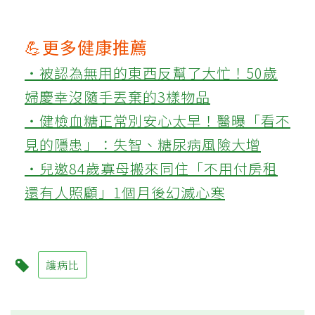
💪更多健康推薦
‧被認為無用的東西反幫了大忙！50歲
婦慶幸沒隨手丟棄的3樣物品
‧健檢血糖正常別安心太早！醫曝「看不
見的隱患」：失智、糖尿病風險大增
‧兒邀84歲寡母搬來同住「不用付房租
還有人照顧」1個月後幻滅心寒
護病比