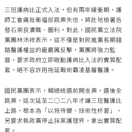
三班護病比正式入法，但有兩年緩衝期，護
師工會痛批衛福部跳票失信，將赴地檢署告
發石崇良瀆職、圖利。對此，國民黨立法院
黨團林沛祥表示，這不僅是對民進黨長期踐
踏醫護權益的最嚴厲反擊，黨團將強力監
督，要求政府立即啟動護病比入法的實質配
套，絕不容許用拖延戰術霸凌基層醫護。
國民黨團表示，賴總統選前開支票，選後全
跳票，這次延至二○二八年才讓三班醫護比
上路，根本為「以拖待變、技術性杯葛」，
另要求執政黨停止抹黑護理界，拿出實質配
套。