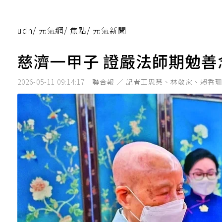
udn
/
元氣網
/
焦點
/
元氣新聞
慈濟一甲子 證嚴法師期勉善
2026-05-11 09:14:17
聯合報 ／ 記者王思慧、林敬家、賴香