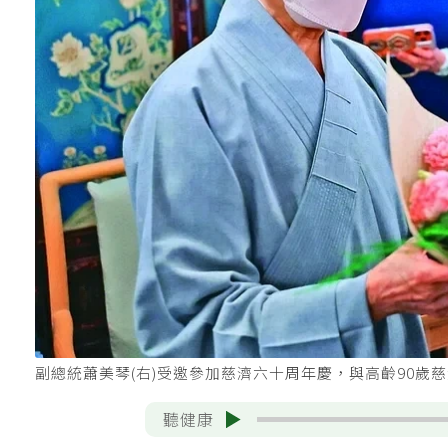
副總統蕭美琴(右)受邀參加慈濟六十周年慶，與高齡90
聽健康