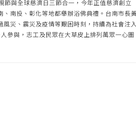
母親節與全球慈濟日三節合一，今年正值慈濟創立
南、南投、彰化等地都舉辦浴佛典禮。台南市長
過風災、震災及疫情等艱困時刻，持續為社會注
千人參與，志工及民眾在大草皮上排列萬眾一心圖