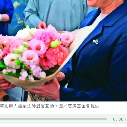
歲慈濟創辦人證嚴法師溫馨互動。圖／慈濟基金會提供
00:00