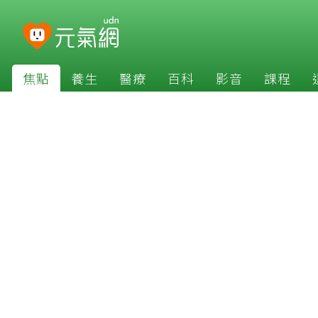
焦點
養生
醫療
百科
影音
課程