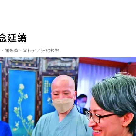
念延續
珊、謝進盛、游振昇／連線報導