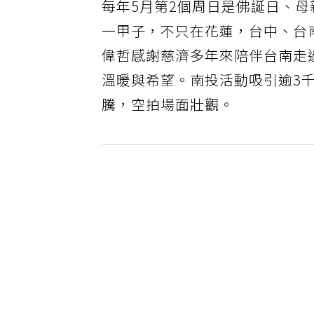
每年5月第2個周日是佛誕日、
一甲子，不只在花蓮，台中、台
偉哲感謝慈濟多年來陪伴台南走
溫暖與希望。南投活動吸引逾3
騰，空拍場面壯觀。