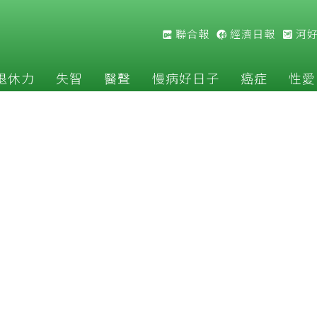
聯合報
經濟日報
河
退休力
失智
醫聲
慢病好日子
癌症
性愛