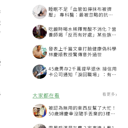
時
性
力
愛
化
錢