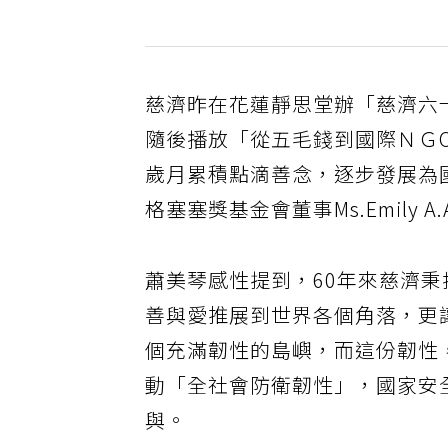
慈濟昨在花蓮靜思堂辦「慈濟六
隨後播放「從五毛錢到國際ＮＧ
歲月累積點滴善念，逐步發展為
格塞塞獎基金會董事Ms.Emily A
蕭美琴感性提到，60年來慈濟
善與愛推展到世界各個角落，更
個充滿韌性的島嶼，而這份韌性
動「全社會防衛韌性」，國家安
與。