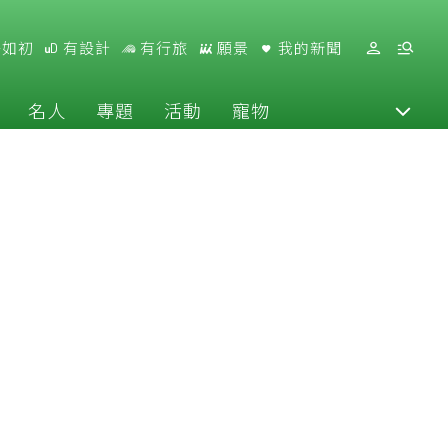
好如初
有設計
有行旅
願景
我的新聞
名人
專題
活動
寵物