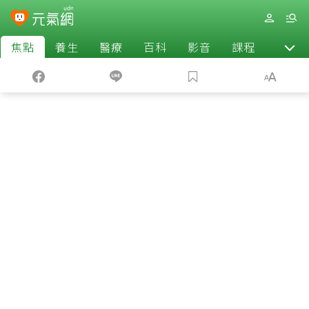
焦點
養生
醫療
百科
影音
課程
退休