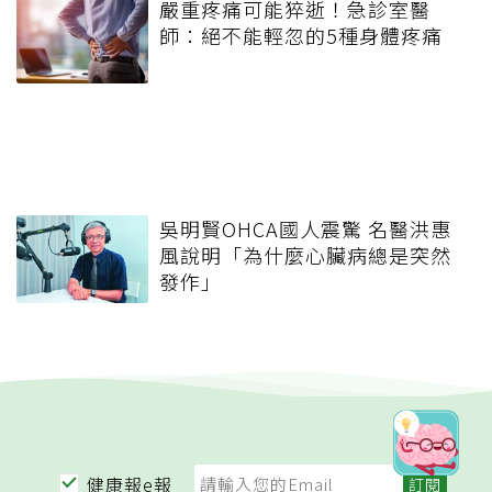
嚴重疼痛可能猝逝！急診室醫
師：絕不能輕忽的5種身體疼痛
吳明賢OHCA國人震驚 名醫洪惠
風說明「為什麼心臟病總是突然
發作」
健康報e報