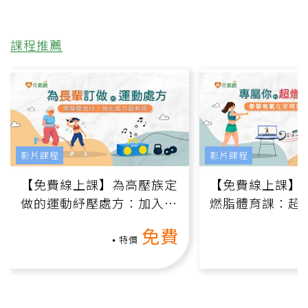
課程推薦
影片課程
影片課程
【免費線上課】為高壓族定
【免費線上課】
做的運動紓壓處方：加入行
燃脂體育課：超
動、增肌、互動元素，0基
氧」高壓族在家
免費
礎也能做！
負擔
特價