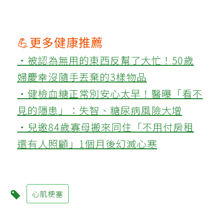
💪更多健康推薦
‧被認為無用的東西反幫了大忙！50歲
婦慶幸沒隨手丟棄的3樣物品
‧健檢血糖正常別安心太早！醫曝「看不
見的隱患」：失智、糖尿病風險大增
‧兒邀84歲寡母搬來同住「不用付房租
還有人照顧」1個月後幻滅心寒
心肌梗塞