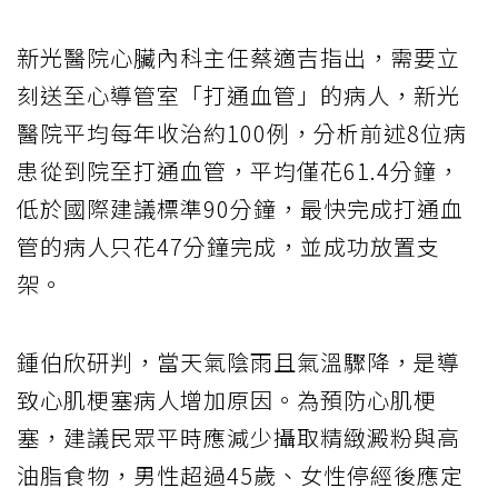
新光醫院心臟內科主任蔡適吉指出，需要立
刻送至心導管室「打通血管」的病人，新光
醫院平均每年收治約100例，分析前述8位病
患從到院至打通血管，平均僅花61.4分鐘，
低於國際建議標準90分鐘，最快完成打通血
管的病人只花47分鐘完成，並成功放置支
架。
鍾伯欣研判，當天氣陰雨且氣溫驟降，是導
致心肌梗塞病人增加原因。為預防心肌梗
塞，建議民眾平時應減少攝取精緻澱粉與高
油脂食物，男性超過45歲、女性停經後應定