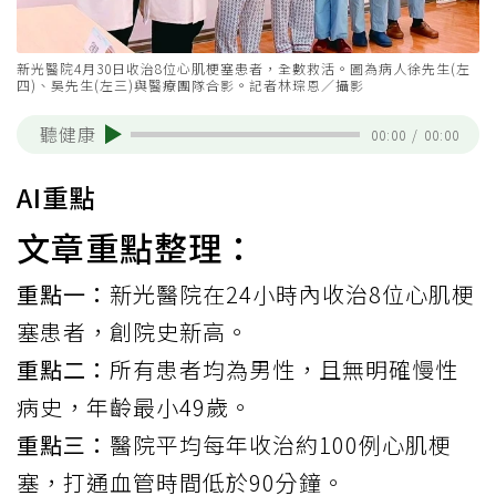
新光醫院4月30日收治8位心肌梗塞患者，全數救活。圖為病人徐先生(左
四)、吳先生(左三)與醫療團隊合影。記者林琮恩／攝影
聽健康
00:00
/
00:00
AI重點
文章重點整理：
重點一：
新光醫院在24小時內收治8位心肌梗
塞患者，創院史新高。
重點二：
所有患者均為男性，且無明確慢性
病史，年齡最小49歲。
重點三：
醫院平均每年收治約100例心肌梗
塞，打通血管時間低於90分鐘。