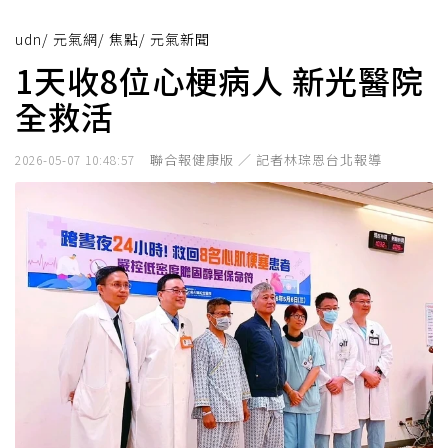
udn
/
元氣網
/
焦點
/
元氣新聞
1天收8位心梗病人 新光醫院
全救活
聯合報健康版 ／ 記者林琮恩台北報導
2026-05-07 10:48:57