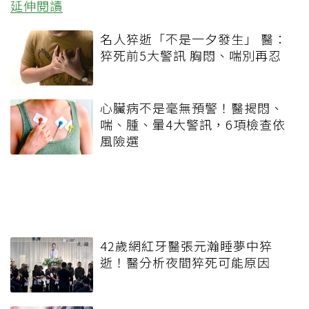
延伸閱讀
名人猝逝「不是一夕發生」 醫：
猝死前5大警訊 胸悶、喘別再忍
心臟病不是毫無預警！醫揭悶、
喘、腫、暈4大警訊，6項檢查依
風險選
42歲網紅牙醫張元瀚睡夢中猝
逝！醫分析夜間猝死可能原因