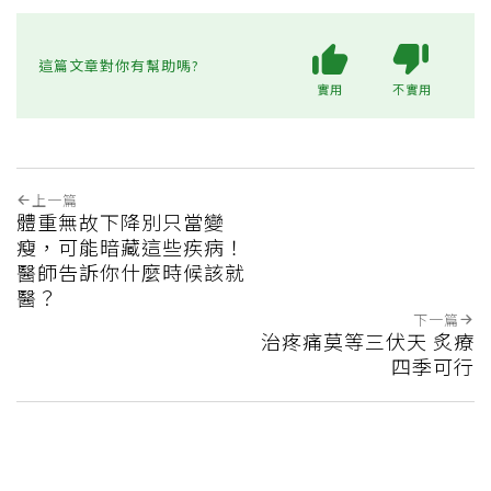
這篇文章對你有幫助嗎?
實用
不實用
上一篇
體重無故下降別只當變
瘦，可能暗藏這些疾病！
醫師告訴你什麼時候該就
醫？
下一篇
治疼痛莫等三伏天 炙療
四季可行