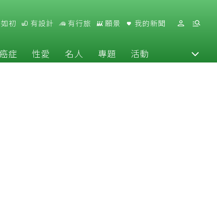
好如初
有設計
有行旅
願景
我的新聞
癌症
性愛
名人
專題
活動