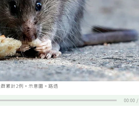
候群累計2例。示意圖。路透
00:00