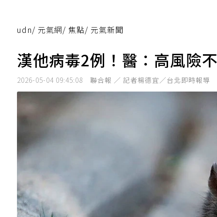
udn
/
元氣網
/
焦點
/
元氣新聞
漢他病毒2例！醫：高風險
2026-05-04 09:45:08
聯合報 ／ 記者楊德宜／台北即時報導