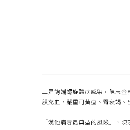
二是鉤端螺旋體病感染，陳志金
膜充血，嚴重可黃疸、腎衰竭、
「漢他病毒最典型的風險」，陳