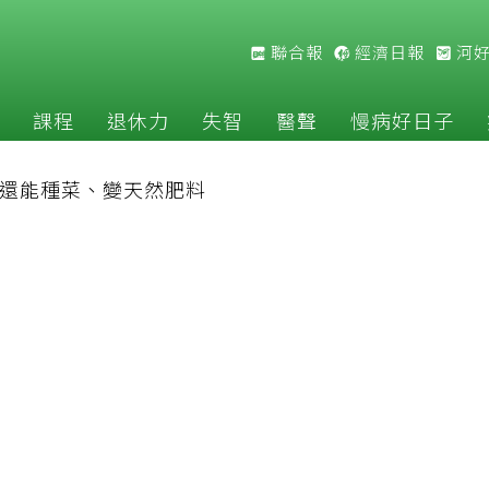
聯合報
經濟日報
河
課程
退休力
失智
醫聲
慢病好日子
 還能種菜、變天然肥料