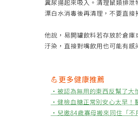
糞尿揚起來吸入。清理鼠類排泄
漂白水消毒後再清理，不要直接
他說，易開罐飲料若存放於倉庫
汙染，直接對嘴飲用也可能有感
💪更多健康推薦
‧被認為無用的東西反幫了大
‧健檢血糖正常別安心太早！
‧兒邀84歲寡母搬來同住「