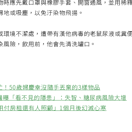
物時應先戴口罩與橡膠手套、開窗通風，並用稀
掃地或吸塵，以免汙染物飛揚。
或環境不潔處，遭帶有漢他病毒的老鼠尿液或糞
染風險，飲用前，他會先清洗罐口。
忙！50歲婦慶幸沒隨手丟棄的3樣物品
醫曝「看不見的隱患」：失智、糖尿病風險大增
不用付房租還有人照顧」1個月後幻滅心寒