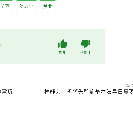
老鼠藥
陳志金
雙北
?
實用
不實用
下一篇
像電玩
林靜芸／祈望失智症基本法早日實