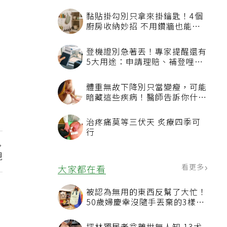
黏貼掛勾別只拿來掛鑰匙！4個
廚房收納妙招 不用鑽牆也能省
空間
登機證別急著丟！專家提醒還有
5大用途：申請理賠、補登哩程
都用得到
體重無故下降別只當變瘦，可能
暗藏這些疾病！醫師告訴你什麼
時候該就醫？
治疼痛莫等三伏天 炙療四季可
行
現
看更多
大家都在看
被認為無用的東西反幫了大忙！
50歲婦慶幸沒隨手丟棄的3樣物
品