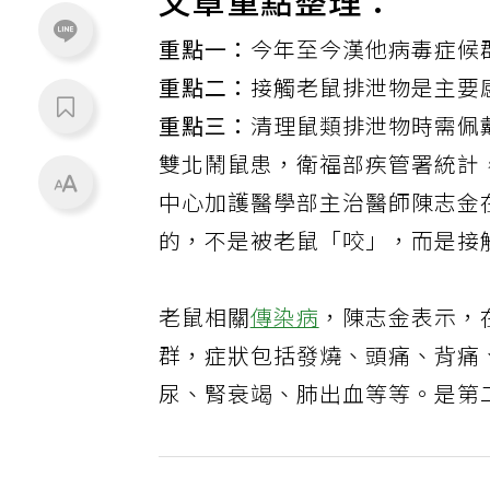
文章重點整理：
重點一：
今年至今漢他病毒症候
重點二：
接觸老鼠排泄物是主要
重點三：
清理鼠類排泄物時需佩
雙北
鬧鼠患，衛福部疾管署統計
中心加護醫學部主治醫師
陳志金
的，不是被
老鼠
「咬」，而是接
老鼠相關
傳染病
，陳志金表示，
群，症狀包括發燒、頭痛、背痛
尿、腎衰竭、肺出血等等。是第