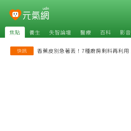
焦點
養生
失智論壇
醫療
百科
影音
香蕉皮別急著丟！7種廚房剩料再利用
快訊