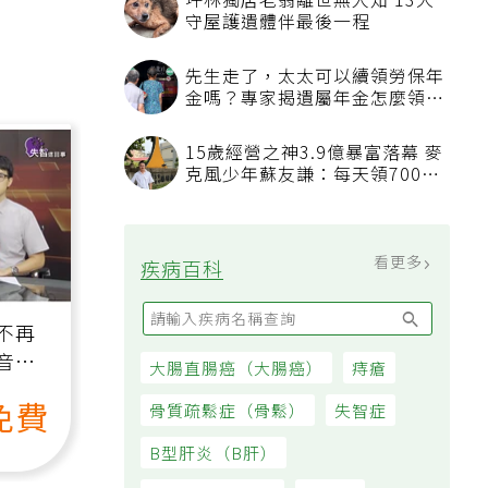
坪林獨居老翁離世無人知 13犬
守屋護遺體伴最後一程
先生走了，太太可以續領勞保年
金嗎？專家揭遺屬年金怎麼領，
看順位還要看資格
15歲經營之神3.9億暴富落幕 麥
克風少年蘇友謙：每天領700元
過日子
看更多
疾病百科
不再
音
大腸直腸癌（大腸癌）
痔瘡
免費
骨質疏鬆症（骨鬆）
失智症
B型肝炎（B肝）