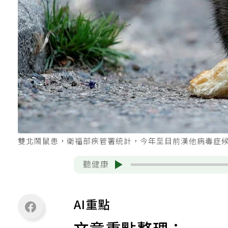
雙北鬧鼠患，衛福部疾管署統計，今年至目前漢他病毒症
聽健康
AI重點