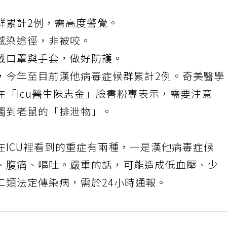
群累計2例，需高度警覺。
感染途徑，非被咬。
戴口罩與手套，做好防護。
，今年至目前
漢他病毒
症候群累計2例。奇美醫學
在「Icu醫生陳志金」臉書粉專表示，需要注意
觸到老鼠的「排泄物」。
在ICU裡看到的重症有兩種，一是漢他病毒症候
、腹痛、嘔吐。嚴重的話，可能造成低血壓、少
二類法定傳染病，需於24小時通報。