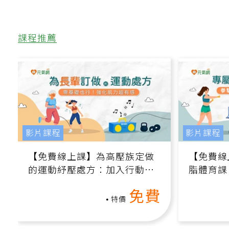
課程推薦
影片課程
影片課程
【免費線上課】為高壓族定做
【免費線
的運動紓壓處方：加入行動、
脂體育課
增肌、互動元素，0基礎也能
高壓族在
免費
做！
特價