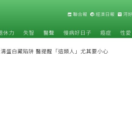
聯合報
經濟日報
河
退休力
失智
醫聲
慢病好日子
癌症
性愛
清蛋白藏陷阱 醫提醒「這類人」尤其要小心