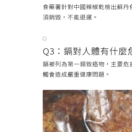
食藥署針對中國辣椒乾檢出蘇丹
須銷毀，不能退運。
Q3：鎘對人體有什麼
鎘被列為第一類致癌物，主要危
觸會造成嚴重健康問題。