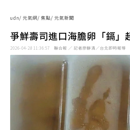
udn
/
元氣網
/
焦點
/
元氣新聞
爭鮮壽司進口海膽卵「鎘」超
2026-04-28 11:36:57
聯合報 ／ 記者廖靜清／台北即時報導