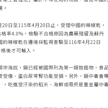
全衛生管理法」屬於不得使用的物質，這批中國
運。
月20日至115年4月20日止，受理中國的辣椒乾，
合格率4.0%，檢驗不合格原因為農藥殘留及蘇丹
的辣椒乾在邊境採監視查驗至116年4月22日
合格後才可輸入。
顏宗海說，鎘已經被國際列為第一類致癌物，食
管受傷、蛋白尿等腎功能受損。另外，鎘中毒會
」，吃進受汙染的稻米、海鮮或吸菸是重金屬中