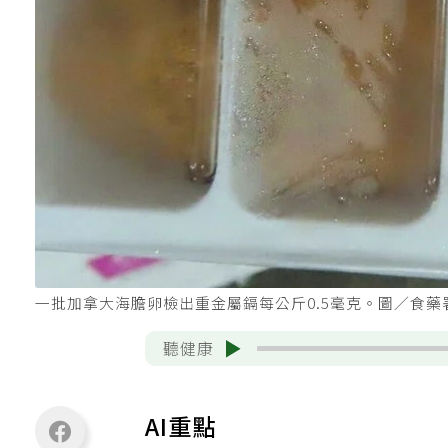
一批加拿大海膽卵檢出重金屬鎘每公斤0.5毫克。圖／食藥
聽健康
AI重點