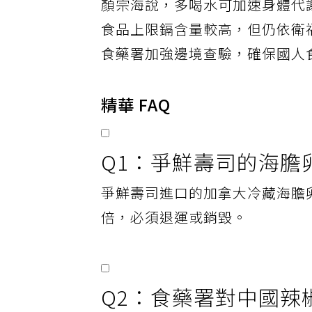
顏宗海說，多喝水可加速身體代
食品上限鎘含量較高，但仍依衛
食藥署加強邊境查驗，確保國人
精華 FAQ
Q1：爭鮮壽司的海膽
爭鮮壽司進口的加拿大冷藏海膽卵檢
倍，必須退運或銷毀。
Q2：食藥署對中國辣