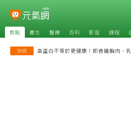
焦點
養生
醫療
百科
影音
課程
高蛋白不等於更健康！即食雞胸肉、乳
快訊