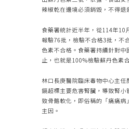
出蘇丹色素三號，依據「食品安
辣椒乾在邊境必須銷毀，不得退
食藥署統計近半年，從114年10
報驗76批，檢驗不合格3批，不
色素不合格。食藥署持續針對中國
止，也就是100%檢驗蘇丹色素
林口長庚醫院臨床毒物中心主任
鎘超標主要危害腎臟，導致腎小
致骨骼軟化，即俗稱的「痛痛病
主因。