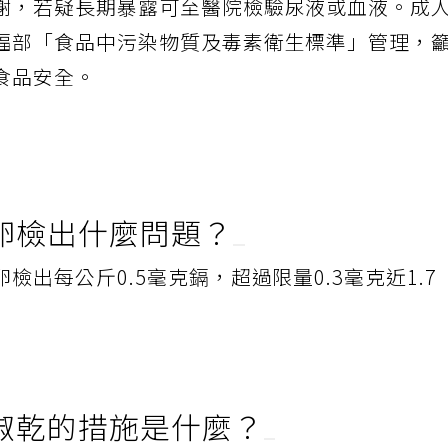
謝，若疑長期暴露可至醫院檢驗尿液或血液。成
福部「食品中污染物質及毒素衛生標準」管理，
食品安全。
卵檢出什麼問題？
出每公斤0.5毫克鎘，超過限量0.3毫克近1.7
椒乾的措施是什麼？