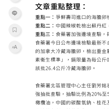
文章重點整理：
重點一：
爭鮮壽司進口的海膽卵檢
重點二：
中國辣椒乾檢出蘇丹紅
重點三：
食藥署加強邊境查驗，
食藥署
今日公布邊境檢驗最新不
的加拿大冷藏
海膽
卵，檢出
重金
素衛生標準」，鎘限量為每公斤0
該批26.4公斤冷藏海膽卵。
食藥署北區管理中心主任劉芳銘
強抽批查驗，抽驗比例為20%至
橄欖油，中國的碳酸氫鈉、桂花