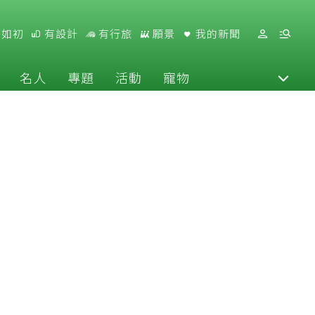
好如初
有設計
有行旅
願景
我的新聞
名人
專題
活動
寵物