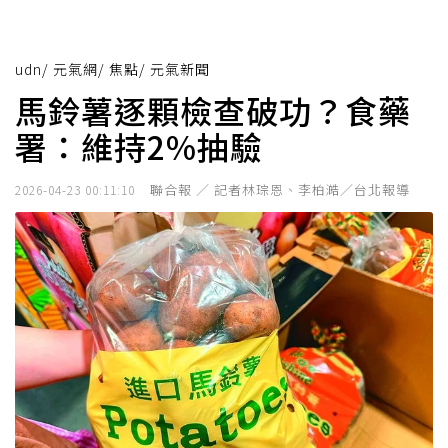
udn
/
元氣網
/
焦點
/
元氣新聞
馬鈴薯逐顆檢查破功？食藥
署：維持2%抽驗
聯合報 ／ 記者林琮恩、李柏澔／台北報導
2026-04-23 00:11:10