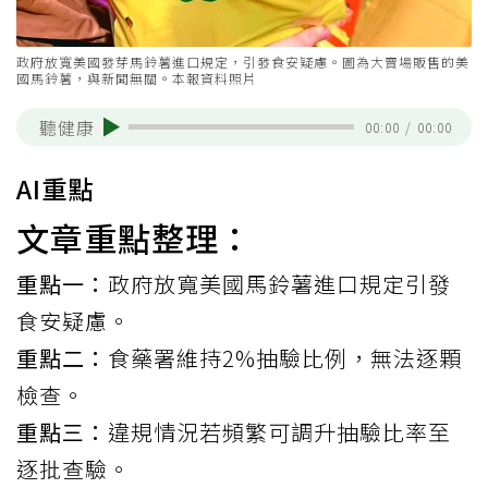
政府放寬美國發芽馬鈴薯進口規定，引發食安疑慮。圖為大賣場販售的美
國馬鈴薯，與新聞無關。本報資料照片
聽健康
00:00
/
00:00
AI重點
文章重點整理：
重點一：
政府放寬美國馬鈴薯進口規定引發
食安疑慮。
重點二：
食藥署維持2%抽驗比例，無法逐顆
檢查。
重點三：
違規情況若頻繁可調升抽驗比率至
逐批查驗。