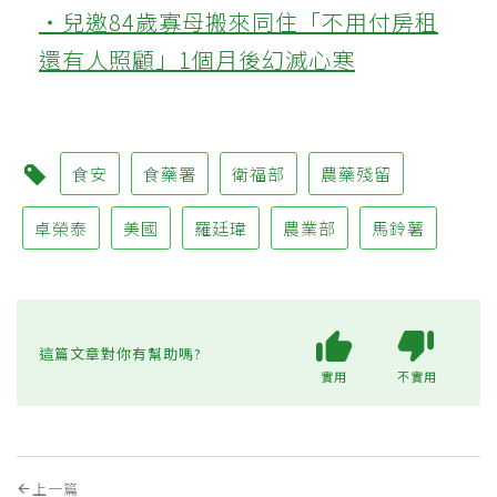
‧兒邀84歲寡母搬來同住「不用付房租
還有人照顧」1個月後幻滅心寒
食安
食藥署
衛福部
農藥殘留
卓榮泰
美國
羅廷瑋
農業部
馬鈴薯
這篇文章對你有幫助嗎?
實用
不實用
上一篇