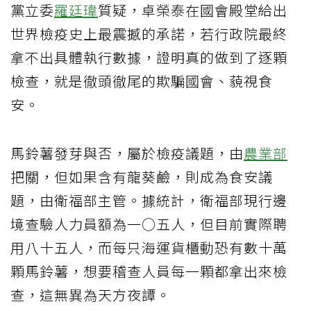
黨立委
羅廷瑋
質疑，卓榮泰在國會殿堂給出
世界檢疫史上最震撼的承諾，若行政院最終
拿不出具體執行數據，證明真的做到了逐顆
檢查，就是徹頭徹尾的欺騙國會、藐視食
安。
馬鈴薯發芽與否，屬於檢疫議題，由
農業部
把關，但如果含有龍葵鹼，則成為食安議
題，由衛福部主管。據統計，衛福部現行邊
境查驗人力員額為一○五人，但目前實際聘
用八十五人，而每只海運貨櫃動恐有數十萬
顆馬鈴薯，想要稽查人員每一顆都拿出來檢
查，這無異為天方夜譚。