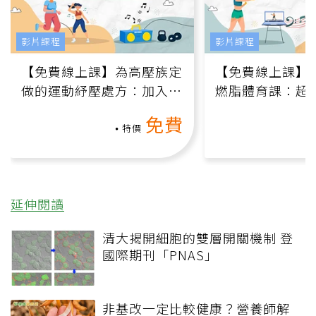
影片課程
影片課程
【免費線上課】為高壓族定
【免費線上課】
做的運動紓壓處方：加入行
燃脂體育課：超
動、增肌、互動元素，0基
氧」高壓族在家
免費
礎也能做！
負擔
特價
延伸閱讀
清大揭開細胞的雙層開關機制 登
國際期刊「PNAS」
非基改一定比較健康？營養師解