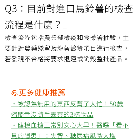
Q3：目前對進口馬鈴薯的檢查
流程是什麼？
檢查流程包括農業部檢疫和食藥署抽驗，主
要針對農藥殘留及龍葵鹼等項目進行檢查，
若發現不合格將要求退運或銷毀整批產品。
💪更多健康推薦
‧被認為無用的東西反幫了大忙！50歲
婦慶幸沒隨手丟棄的3樣物品
‧健檢血糖正常別安心太早！醫曝「看不
見的隱患」：失智、糖尿病風險大增