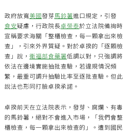
政府放寬
美國
發芽
馬鈴薯
進口規定，引發
食安
疑慮，行政院長
卓榮泰
於立法院備詢時
宣稱要求海關「整櫃檢查，每一顆拿出來檢
查」，引來外界質疑。對於卓揆的「逐顆檢
查」說，
衛福部
食藥署
低調以對，只強調將
依法在邊境實施抽批查驗，若違規情況頻
繁，最重可調升抽驗比率至逐批查驗。但此
說法也形同打臉卓揆承諾。
卓揆前天在立法院表示，發芽、腐爛、有毒
的馬鈴薯，絕對不會進入市場，「我們會整
櫃檢查，每一顆拿出來檢查的」。遭到國民