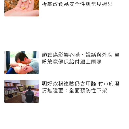
析基改食品安全性與常見迷思
頭頸癌影響吞嚥、說話與外貌 醫
盼放寬健保給付跟上國際
明好炊粉複驗仍含甲醛 竹市府澄
清無隱匿：全面預防性下架