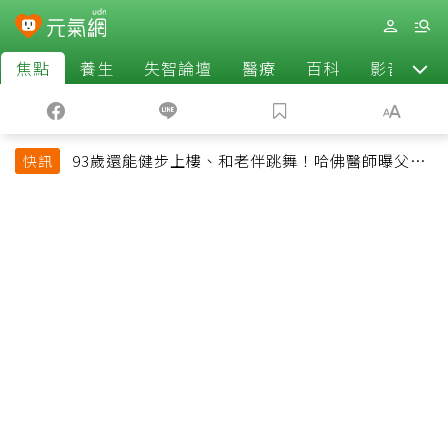
焦點
養生
失智論壇
醫療
百科
影音
93歲還能健步上樓、和老伴跳舞！哈佛醫師曝父親
快訊
長壽秘訣：沒吃保健品也不追養生潮