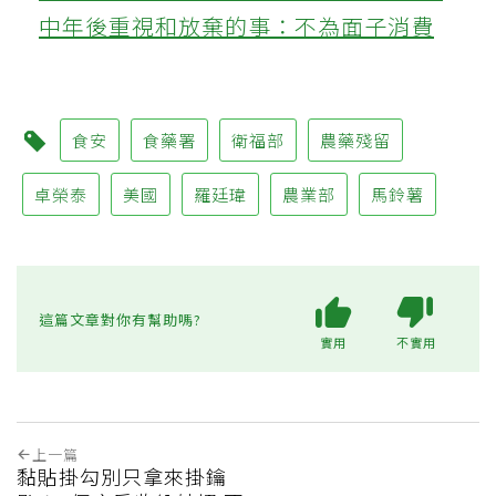
中年後重視和放棄的事：不為面子消費
食安
食藥署
衛福部
農藥殘留
卓榮泰
美國
羅廷瑋
農業部
馬鈴薯
這篇文章對你有幫助嗎?
實用
不實用
上一篇
黏貼掛勾別只拿來掛鑰