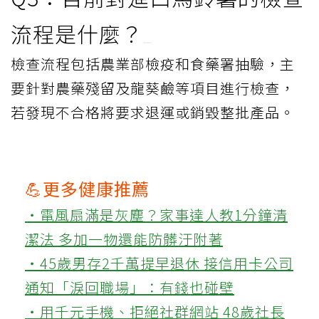
流程是什麼？
檢查流程包括農業部檢疫和食藥署抽驗，主
要針對農藥殘留及龍葵鹼等項目進行檢查，
若發現不合格將要求退運或銷毀整批產品。
💪更多健康推薦
‧電風扇滿是灰塵？家事達人教1分鐘清
潔法 多加一物還能防髒汙附著
‧45歲男存2千萬提早退休 接信用卡公司
通知「淚回職場」：有錢也碰壁
‧用千元手機、拒絕社群網站 48歲社長