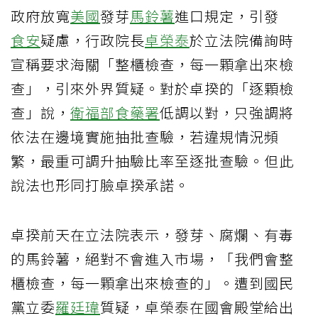
政府放寬
美國
發芽
馬鈴薯
進口規定，引發
食安
疑慮，行政院長
卓榮泰
於立法院備詢時
宣稱要求海關「整櫃檢查，每一顆拿出來檢
查」，引來外界質疑。對於卓揆的「逐顆檢
查」說，
衛福部
食藥署
低調以對，只強調將
依法在邊境實施抽批查驗，若違規情況頻
繁，最重可調升抽驗比率至逐批查驗。但此
說法也形同打臉卓揆承諾。
卓揆前天在立法院表示，發芽、腐爛、有毒
的馬鈴薯，絕對不會進入市場，「我們會整
櫃檢查，每一顆拿出來檢查的」。遭到國民
黨立委
羅廷瑋
質疑，卓榮泰在國會殿堂給出