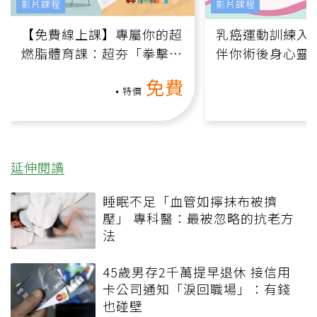
影片課程
影片課程
【免費線上課】專屬你的超
乳癌運動訓練入門
燃脂體育課：超夯「拳擊有
伴你術後身心靈
氧」高壓族在家釋放壓力無
上影音課）
免費
負擔
特價
延伸閱讀
睡眠不足「血管如擰抹布被擠
壓」 專科醫：最被忽略的抗老方
法
45歲男存2千萬提早退休 接信用
卡公司通知「淚回職場」：有錢
也碰壁