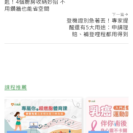
匙！4個廚房收納妙招 不
用鑽牆也能省空間
下一篇
登機證別急著丟！專家提
醒還有5大用途：申請理
賠、補登哩程都用得到
課程推薦