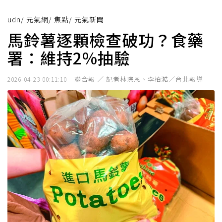
udn
/
元氣網
/
焦點
/
元氣新聞
馬鈴薯逐顆檢查破功？食藥
署：維持2%抽驗
聯合報 ／ 記者林琮恩、李柏澔／台北報導
2026-04-23 00:11:10