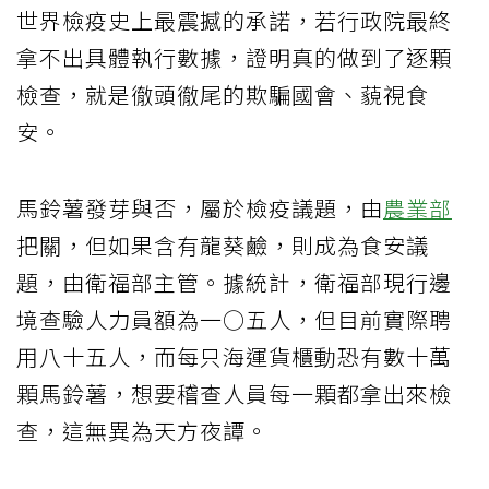
世界檢疫史上最震撼的承諾，若行政院最終
拿不出具體執行數據，證明真的做到了逐顆
檢查，就是徹頭徹尾的欺騙國會、藐視食
安。
馬鈴薯發芽與否，屬於檢疫議題，由
農業部
把關，但如果含有龍葵鹼，則成為食安議
題，由衛福部主管。據統計，衛福部現行邊
境查驗人力員額為一○五人，但目前實際聘
用八十五人，而每只海運貨櫃動恐有數十萬
顆馬鈴薯，想要稽查人員每一顆都拿出來檢
查，這無異為天方夜譚。