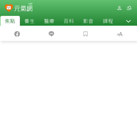
焦點
養生
醫療
百科
影音
課程
退休