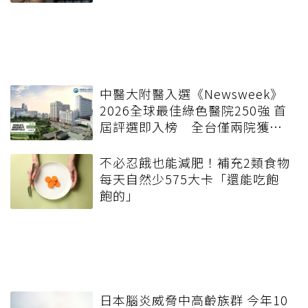
中醫大附醫入選《Newsweek》
2026全球最佳綠色醫院250強 首
屆評選即入榜 全台僅兩院獲
選 四葉績效指標居台灣最佳
不必忍餓也能減肥！補充2類食物
每天自然少575大卡「還能吃飽
飽的」
日本腦炎威脅中高齡族群 今年10