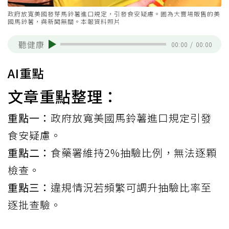
政府放寬美國發芽馬鈴薯進口規定，引發食安疑慮。圖為大賣場販售的美
國馬鈴薯，與新聞無關。本報資料照片
聽健康
00:00
/
00:00
AI重點
文章重點整理：
重點一：
政府放寬美國馬鈴薯進口規定引發
食安疑慮。
重點二：
食藥署維持2%抽驗比例，無法逐顆
檢查。
重點三：
違規情況若頻繁可調升抽驗比率至
逐批查驗。