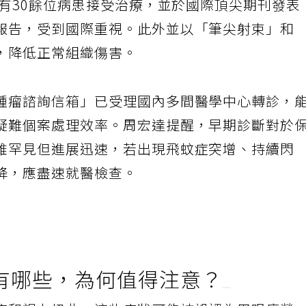
經有30餘位病患接受治療，並於國際頂尖期刊發表
報告，受到國際重視。此外並以「筆尖射束」和
，降低正常組織傷害。
腫瘤諮詢信箱」已受理國內多間醫學中心轉診，
疑難個案處理效率。周宏達提醒，早期診斷對於
雖罕見但進展迅速，若出現飛蚊症突增、持續閃
降，應盡速就醫檢查。
有哪些，為何值得注意？