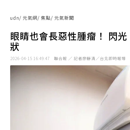
udn
/
元氣網
/
焦點
/
元氣新聞
眼睛也會長惡性腫瘤！ 閃
狀
2026-04-15 16:49:47
聯合報 ／ 記者廖靜清／台北即時報導