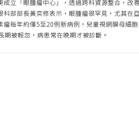
庚成立「眼腫瘤中心」，透過跨科資源整合，改
眼科部部長黃奕修表示，眼腫瘤很罕見，尤其在
素瘤每年約僅5至20例新病例，兒童視網膜母細
去長期被輕忽，病患常在晚期才被診斷。