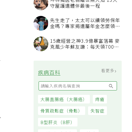
坪林獨居老翁離世無人知 13犬
，
守屋護遺體伴最後一程
先生走了，太太可以續領勞保年
金嗎？專家揭遺屬年金怎麼領，
看順位還要看資格
15歲經營之神3.9億暴富落幕 麥
克風少年蘇友謙：每天領700元
過日子
患
看更多
疾病百科
大腸直腸癌（大腸癌）
痔瘡
骨質疏鬆症（骨鬆）
失智症
免
B型肝炎（B肝）