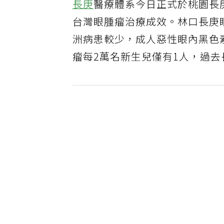
長庚
醫療體系今日正式於桃園長
台灣眼腫瘤治療成效。林口長庚
洲病患較少，成人惡性眼內黑色
瘤每2萬名新生兒僅有1人，過