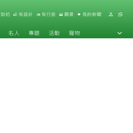
好如初
有設計
有行旅
願景
我的新聞
名人
專題
活動
寵物