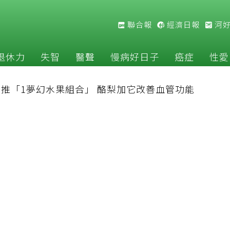
聯合報
經濟日報
河
退休力
失智
醫聲
慢病好日子
癌症
性愛
推「1夢幻水果組合」 酪梨加它改善血管功能