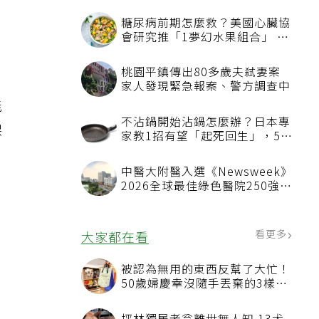
糖尿病前期怎麼救？美國心臟協
會研究推「1夢幻水果組合」 酪
梨加它改善血管功能
桃園平鎮傳出80多歲夫弒妻案
家人發現緊急報案、警方調查中
能
不沾鍋開始沾鍋怎麼辦？日本專
保
家教1招有望「起死回生」，5情
況該換新
中醫大附醫入選《Newsweek》
2026全球最佳綠色醫院250強
首屆評選即入榜 全台僅兩院獲
選 四葉績效指標居台灣最佳
看更多
大家都在看
被認為無用的東西反幫了大忙！
50歲婦慶幸沒隨手丟棄的3樣物
品