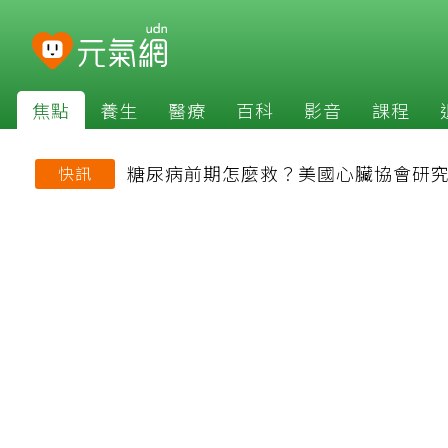
焦點
養生
醫療
百科
影音
課程
糖尿病前期怎麼救？美國心臟協會研究
快訊