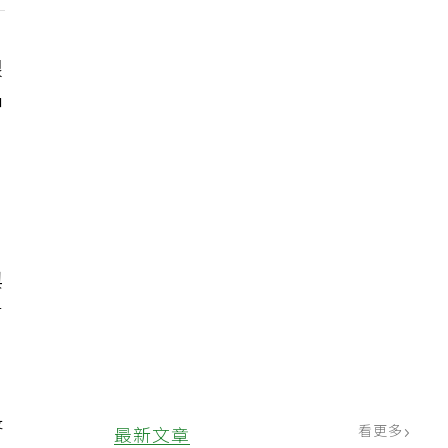
眼
中
與
有
長
看更多
最新文章