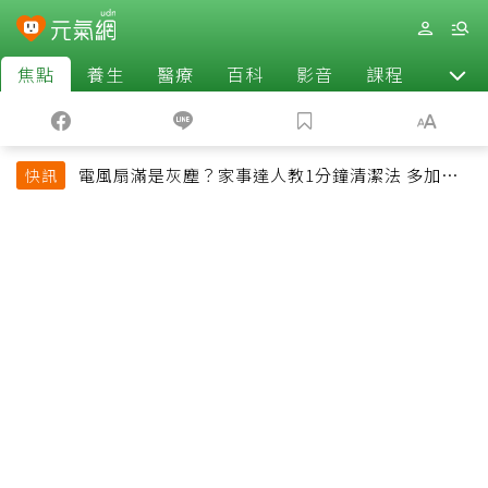
焦點
養生
醫療
百科
影音
課程
退休
電風扇滿是灰塵？家事達人教1分鐘清潔法 多加一
快訊
物還能防髒汙附著