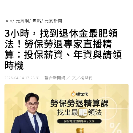
udn
/
元氣網
/
焦點
/
元氣新聞
3小時，找到退休金最肥領
法！勞保勞退專家直播精
算：投保薪資、年資與請領
時機
聯合新聞網 ／ 文／橘世代
2026-04-14 17:28:31