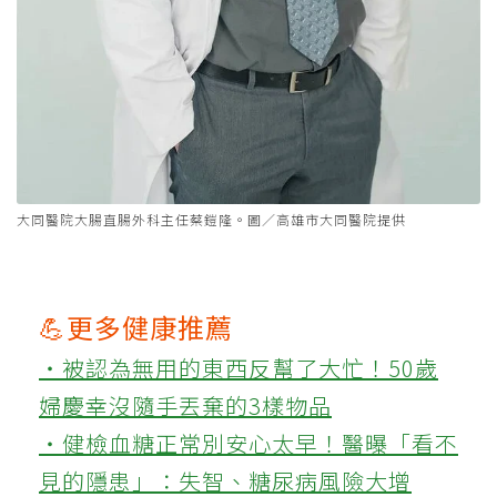
大同醫院大腸直腸外科主任蔡鎧隆。圖／高雄市大同醫院提供
💪更多健康推薦
‧被認為無用的東西反幫了大忙！50歲
婦慶幸沒隨手丟棄的3樣物品
‧健檢血糖正常別安心太早！醫曝「看不
見的隱患」：失智、糖尿病風險大增