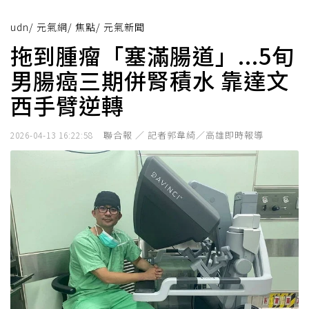
udn
/
元氣網
/
焦點
/
元氣新聞
拖到腫瘤「塞滿腸道」...5旬
男腸癌三期併腎積水 靠達文
西手臂逆轉
聯合報 ／ 記者郭韋綺／高雄即時報導
2026-04-13 16:22:58