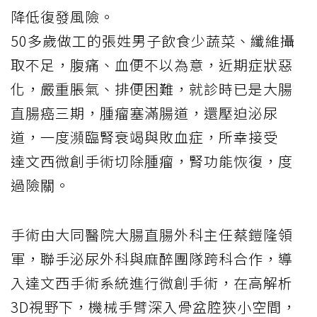
降低復發風險。
50多歲做工的張姓男子飲食少蔬菜、纖維攝
取不足，腹痛、血便不以為意，近期症狀惡
化，嚴重脹氣、排便困難，就診時已是大腸
直腸癌三期，腫瘤塞滿腸道，還壓迫泌尿
道，一度瀕臨腎衰竭與敗血症，所幸接受
達文西
微創手術切除腫瘤，腎功能恢復，度
過險關。
手術由大同醫院大腸直腸外科主任蔡鎧隆領
軍，聯手泌尿外科與麻醉團隊跨科合作，導
入達文西手術系統進行微創手術，在高解析
3D視野下，機械手臂深入骨盆腔狹小空間，