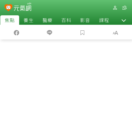
焦點
養生
醫療
百科
影音
課程
退休