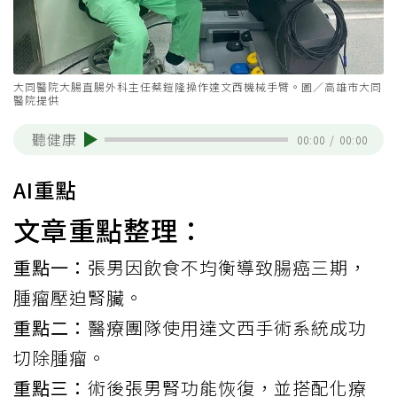
大同醫院大腸直腸外科主任蔡鎧隆操作達文西機械手臂。圖／高雄市大同
醫院提供
聽健康
00:00
/
00:00
AI重點
文章重點整理：
重點一：
張男因飲食不均衡導致腸癌三期，
腫瘤壓迫腎臟。
重點二：
醫療團隊使用達文西手術系統成功
切除腫瘤。
重點三：
術後張男腎功能恢復，並搭配化療