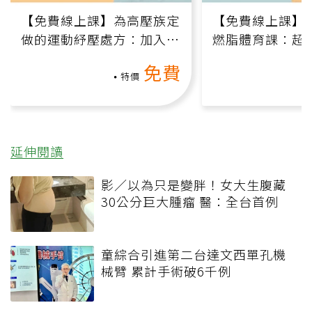
【免費線上課】為高壓族定
【免費線上課】
做的運動紓壓處方：加入行
燃脂體育課：超
動、增肌、互動元素，0基
氧」高壓族在家
免費
礎也能做！
負擔
特價
延伸閱讀
影／以為只是變胖！女大生腹藏
30公分巨大腫瘤 醫：全台首例
童綜合引進第二台達文西單孔機
械臂 累計手術破6千例