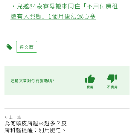
‧兒邀84歲寡母搬來同住「不用付房租
還有人照顧」1個月後幻滅心寒
達文西
這篇文章對你有幫助嗎?
實用
不實用
上一篇
為何頭皮屑越來越多？皮
膚科醫提醒：別用肥皂、