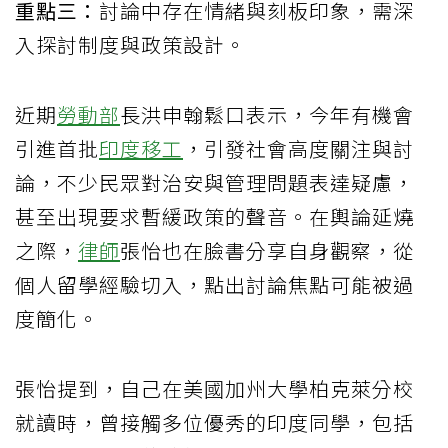
重點三：
討論中存在情緒與刻板印象，需深
入探討制度與政策設計。
近期
勞動部
長洪申翰鬆口表示，今年有機會
引進首批
印度
移工
，引發社會高度關注與討
論，不少民眾對治安與管理問題表達疑慮，
甚至出現要求暫緩政策的聲音。在輿論延燒
之際，
律師
張怡也在臉書分享自身觀察，從
個人留學經驗切入，點出討論焦點可能被過
度簡化。
張怡提到，自己在美國加州大學柏克萊分校
就讀時，曾接觸多位優秀的印度同學，包括