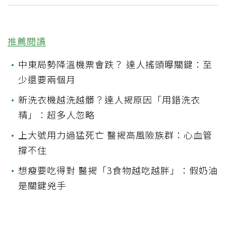
推薦閱讀
•
中東局勢降溫機票會跌？ 達人搖頭曝關鍵：至
少還要兩個月
•
新洗衣機越洗越髒？達人揭原因「用錯洗衣
精」：超多人忽略
•
上大號用力過猛死亡 醫揭高風險族群：心血管
撐不住
•
想瘦要吃得對 醫揭「3食物越吃越胖」：假奶油
是關鍵兇手