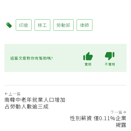
印度
移工
勞動部
律師
這篇文章對你有幫助嗎?
實用
不實用
上一篇
南韓中老年就業人口增加
占勞動人數逾三成
下一篇
性別薪資 僅0.11%企業
揭露