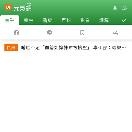
焦點
養生
醫療
百科
影音
課程
退休
睡眠不足「血管如擰抹布被擠壓」 專科醫：最被忽
快訊
略的抗老方法