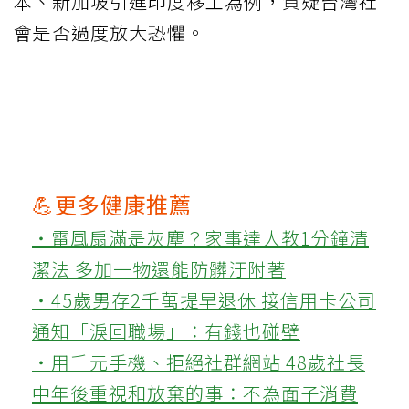
本、新加坡引進印度移工為例，質疑台灣社
會是否過度放大恐懼。
💪更多健康推薦
‧電風扇滿是灰塵？家事達人教1分鐘清
潔法 多加一物還能防髒汙附著
‧45歲男存2千萬提早退休 接信用卡公司
通知「淚回職場」：有錢也碰壁
‧用千元手機、拒絕社群網站 48歲社長
中年後重視和放棄的事：不為面子消費