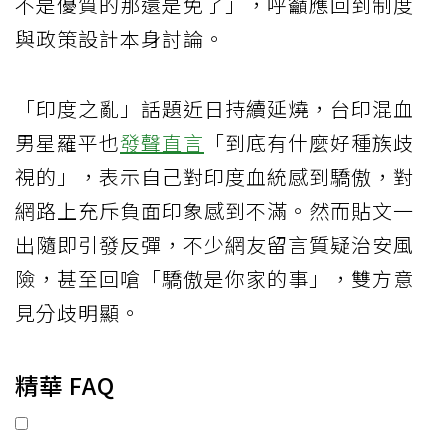
不是優質的那還是免了」，呼籲應回到制度
與政策設計本身討論。
「印度之亂」話題近日持續延燒，台印混血
男星羅平也
發聲直言
「到底有什麼好種族歧
視的」，表示自己對印度血統感到驕傲，對
網路上充斥負面印象感到不滿。然而貼文一
出隨即引發反彈，不少網友留言質疑治安風
險，甚至回嗆「驕傲是你家的事」，雙方意
見分歧明顯。
精華 FAQ