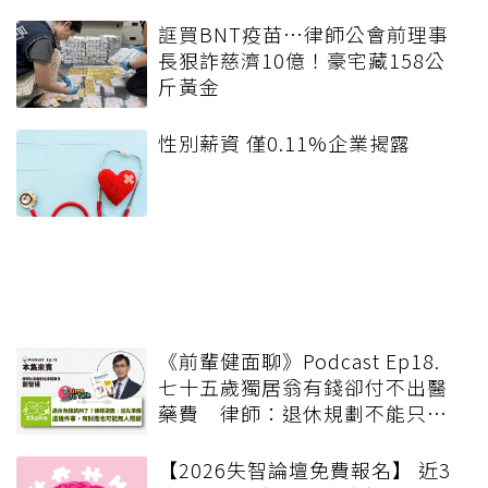
誆買BNT疫苗…律師公會前理事
長狠詐慈濟10億！豪宅藏158公
斤黃金
性別薪資 僅0.11%企業揭露
《前輩健面聊》Podcast Ep18.
七十五歲獨居翁有錢卻付不出醫
藥費 律師：退休規劃不能只有
錢，更要布局「人」與「機制」
【2026失智論壇免費報名】 近3