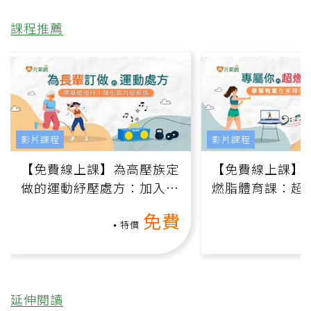
課程推薦
影片課程
影片課程
【免費線上課】為高壓族定
【免費線上課】
做的運動紓壓處方：加入行
燃脂體育課：超
動、增肌、互動元素，0基
氧」高壓族在家
免費
礎也能做！
負擔
特價
延伸閱讀