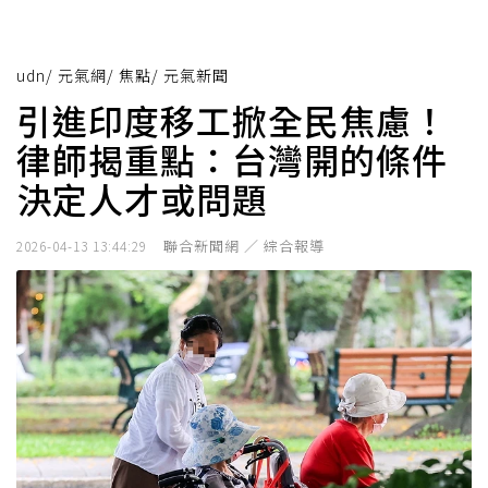
udn
/
元氣網
/
焦點
/
元氣新聞
引進印度移工掀全民焦慮！
律師揭重點：台灣開的條件
決定人才或問題
聯合新聞網 ／ 綜合報導
2026-04-13 13:44:29