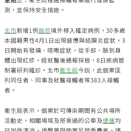
測，並保持安全措施。
北市
新增1例
麻疹
境外移入確定病例，30多歲
本國籍男性4月1日出現疲憊與結膜炎症狀，3
日開始有發燒、咳嗽症狀，從手部、臉到身
體出現紅疹，經就醫後通報採檢，8日疾病管
制署研判確診。北市
衛生局
今說，此個案匡
列同住者、同事及就醫接觸者等383人接觸
者。
衛生局表示，個案於可傳染期間有公共場所
活動史，相關場域及搭乘過的公車及
捷運
均
已加強清消，提醒曾與個案足跡重疊者，請