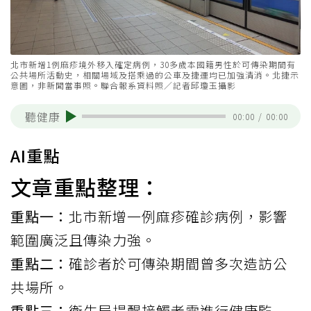
北市新增1例麻疹境外移入確定病例，30多歲本國籍男性於可傳染期間有
公共場所活動史，相關場域及搭乘過的公車及捷運均已加強清消。北捷示
意圖，非新聞當事照。聯合報系資料照／記者邱瓊玉攝影
聽健康
00:00
/
00:00
AI重點
文章重點整理：
重點一：
北市新增一例麻疹確診病例，影響
範圍廣泛且傳染力強。
重點二：
確診者於可傳染期間曾多次造訪公
共場所。
重點三：
衛生局提醒接觸者需進行健康監