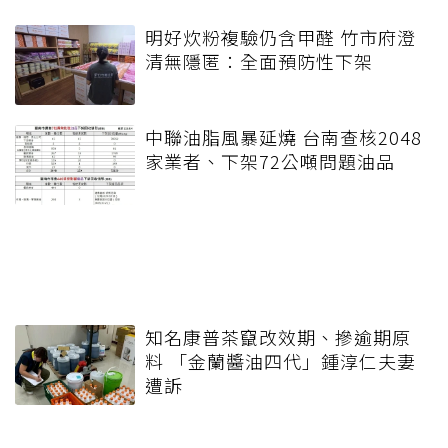
明好炊粉複驗仍含甲醛 竹市府澄
清無隱匿：全面預防性下架
中聯油脂風暴延燒 台南查核2048
家業者、下架72公噸問題油品
知名康普茶竄改效期、摻逾期原
料 「金蘭醬油四代」鍾淳仁夫妻
遭訴