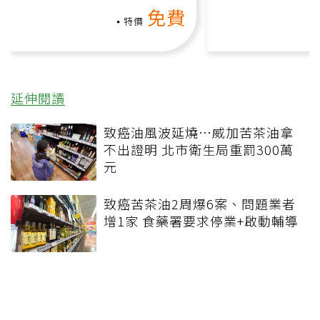
上影音課）
何逆轉退化大腦
免費
課）
特價
延伸閱讀
致癌油風波延燒…威加苦茶油拿
不出證明 北市衛生局重罰300萬
元
致癌苦茶油2周爆6案、問題業者
增1家 食藥署要求停業+啟動輔導