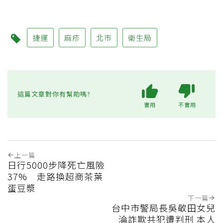
捷運
麻疹
北市
衛生局
這篇文章對你有幫助嗎?
實用
不實用
上一篇
日行5000步降死亡風險
37% 走路換超商茶葉
蛋豆漿
下一篇
台中市警局長吳敬田女兒
淪詐欺共犯遭判刑 本人