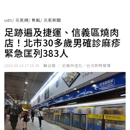
udn
/
元氣網
/
焦點
/
元氣新聞
足跡遍及捷運、信義區燒肉
店！北市30多歲男確診麻疹
緊急匡列383人
聯合報 ／ 記者林佳彣／台北即時報導
2026-04-10 17:26:30