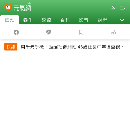
焦點
養生
醫療
百科
影音
課程
退休
用千元手機、拒絕社群網站 48歲社長中年後重視和
快訊
放棄的事：不為面子消費