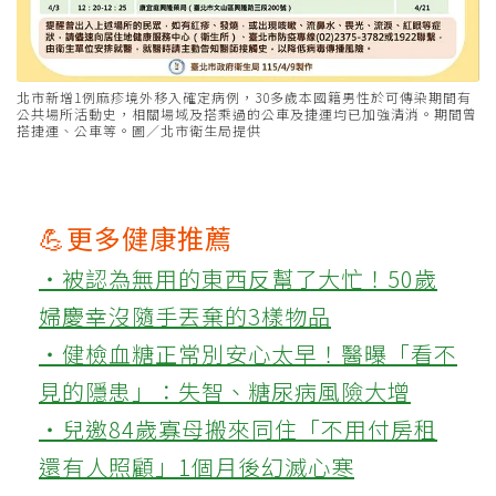
北市新增1例麻疹境外移入確定病例，30多歲本國籍男性於可傳染期間有
公共場所活動史，相關場域及搭乘過的公車及捷運均已加強清消。期間曾
搭捷運、公車等。圖／北市衛生局提供
💪更多健康推薦
‧被認為無用的東西反幫了大忙！50歲
婦慶幸沒隨手丟棄的3樣物品
‧健檢血糖正常別安心太早！醫曝「看不
見的隱患」：失智、糖尿病風險大增
‧兒邀84歲寡母搬來同住「不用付房租
還有人照顧」1個月後幻滅心寒