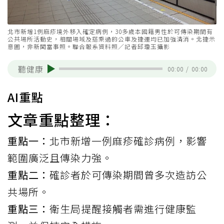
北市新增1例麻疹境外移入確定病例，30多歲本國籍男性於可傳染期間有
公共場所活動史，相關場域及搭乘過的公車及捷運均已加強清消。北捷示
意圖，非新聞當事照。聯合報系資料照／記者邱瓊玉攝影
聽健康
00:00
/
00:00
AI重點
文章重點整理：
重點一：
北市新增一例麻疹確診病例，影響
範圍廣泛且傳染力強。
重點二：
確診者於可傳染期間曾多次造訪公
共場所。
重點三：
衛生局提醒接觸者需進行健康監