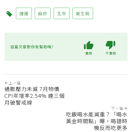
捷運
麻疹
北市
衛生局
這篇文章對你有幫助嗎?
實用
不實用
上一篇
通膨壓力未減 7月物價
CPI年增率2.54% 連三個
月破警戒線
下一篇
吃飯喝水能減重？「喝水
黃金時間點」曝，喝錯時
機反而吃更多