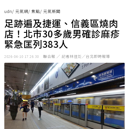
udn
/
元氣網
/
焦點
/
元氣新聞
足跡遍及捷運、信義區燒肉
店！北市30多歲男確診麻疹
緊急匡列383人
聯合報 ／ 記者林佳彣／台北即時報導
2026-04-10 17:26:30