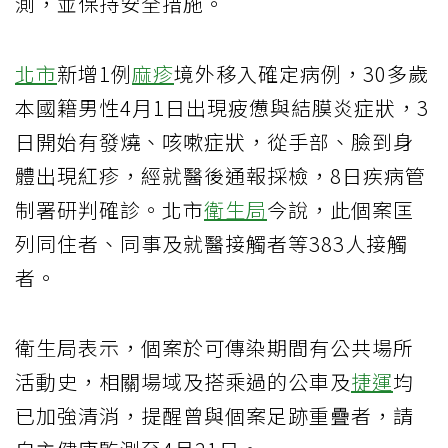
測，並保持安全措施。
北市
新增1例
麻疹
境外移入確定病例，30多歲
本國籍男性4月1日出現疲憊與結膜炎症狀，3
日開始有發燒、咳嗽症狀，從手部、臉到身
體出現紅疹，經就醫後通報採檢，8日疾病管
制署研判確診。北市
衛生局
今說，此個案匡
列同住者、同事及就醫接觸者等383人接觸
者。
衛生局表示，個案於可傳染期間有公共場所
活動史，相關場域及搭乘過的公車及
捷運
均
已加強清消，提醒曾與個案足跡重疊者，請