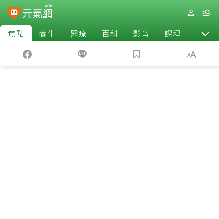
焦點
養生
醫療
百科
影音
課程
退休