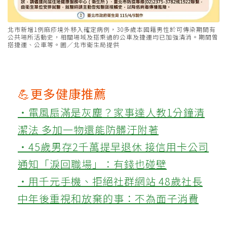
北市新增1例麻疹境外移入確定病例，30多歲本國籍男性於可傳染期間有
公共場所活動史，相關場域及搭乘過的公車及捷運均已加強清消。期間曾
搭捷運、公車等。圖／北市衛生局提供
💪更多健康推薦
‧電風扇滿是灰塵？家事達人教1分鐘清
潔法 多加一物還能防髒汙附著
‧45歲男存2千萬提早退休 接信用卡公司
通知「淚回職場」：有錢也碰壁
‧用千元手機、拒絕社群網站 48歲社長
中年後重視和放棄的事：不為面子消費