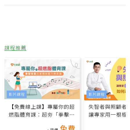
課程推薦
影片課程
影片課程
【免費線上課】專屬你的超
失智者與照顧者
燃脂體育課：超夯「拳擊有
讓專家用一根棍
氧」高壓族在家釋放壓力無
何逆轉退化大腦
免費
負擔
課）
特價