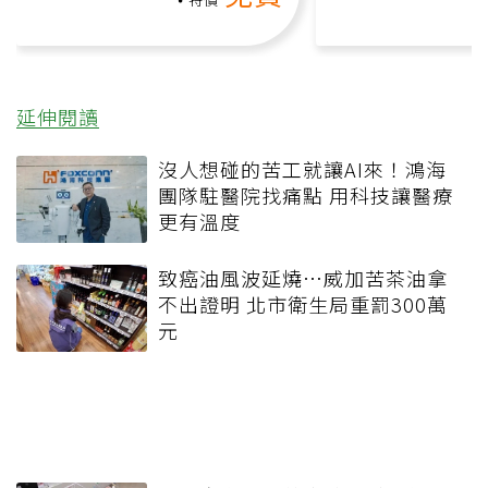
延伸閱讀
沒人想碰的苦工就讓AI來！鴻海
團隊駐醫院找痛點 用科技讓醫療
更有溫度
致癌油風波延燒…威加苦茶油拿
不出證明 北市衛生局重罰300萬
元