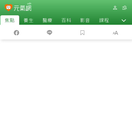
焦點
養生
醫療
百科
影音
課程
退休