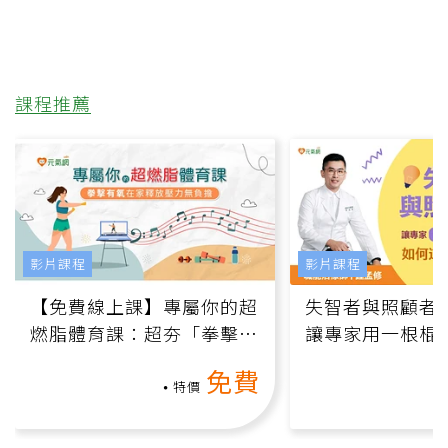
課程推薦
影片課程
影片課程
【免費線上課】專屬你的超
失智者與照顧者
燃脂體育課：超夯「拳擊有
讓專家用一根棍
氧」高壓族在家釋放壓力無
何逆轉退化大腦
免費
負擔
課）
特價