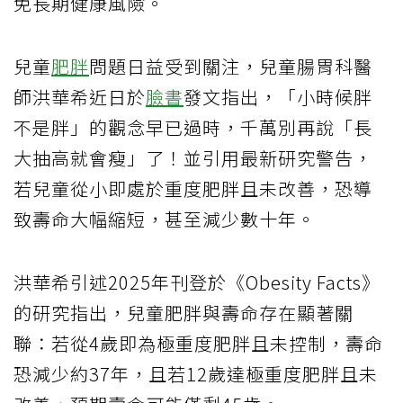
免長期健康風險。
兒童
肥胖
問題日益受到關注，兒童腸胃科醫
師洪華希近日於
臉書
發文指出，「小時候胖
不是胖」的觀念早已過時，千萬別再說「長
大抽高就會瘦」了！並引用最新研究警告，
若兒童從小即處於重度肥胖且未改善，恐導
致壽命大幅縮短，甚至減少數十年。
洪華希引述2025年刊登於《Obesity Facts》
的研究指出，兒童肥胖與壽命存在顯著關
聯：若從4歲即為極重度肥胖且未控制，壽命
恐減少約37年，且若12歲達極重度肥胖且未