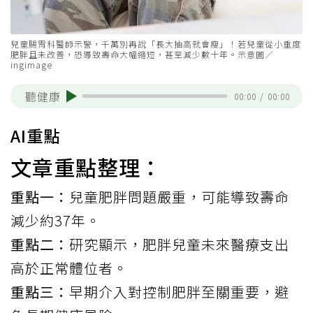
兒童腸胃科醫師示警，千萬別再說「長大抽高就會瘦」！若兒童從小重度
肥胖且未改善，恐導致壽命大幅縮短，甚至減少數十年。示意圖／
ingimage
聽健康
00:00
/
00:00
AI重點
文章重點整理：
重點一：
兒童肥胖問題嚴重，可能導致壽命
減少約37年。
重點二：
研究顯示，肥胖兒童未來醫療支出
高於正常體位者。
重點三：
早期介入對控制肥胖至關重要，避