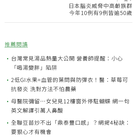
日本腦炎威脅中高齡族群
今年10例有9例皆逾50歲
推薦閱讀
•
台灣常見湯品熱量大公開 營養師提醒：小心
「喝湯變胖」陷阱
•
2低GI水果=血管的葉問與防彈衣！醫：草莓可
抗發炎 洗對方法不怕農藥
•
母醫院彌留…女兒見12樓窗外停駐蝴蝶 網一句
英文解譯引萬人鼻酸
•
全聯豆苗炒不出「鼎泰豐口感」？網揭4秘訣：
要狠心才有機會