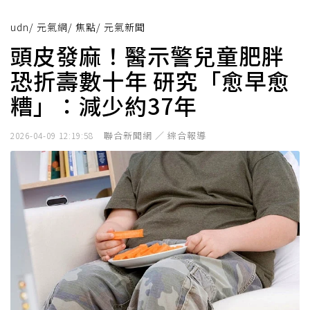
udn
/
元氣網
/
焦點
/
元氣新聞
頭皮發麻！醫示警兒童肥胖
恐折壽數十年 研究「愈早愈
糟」：減少約37年
聯合新聞網 ／ 綜合報導
2026-04-09 12:19:58