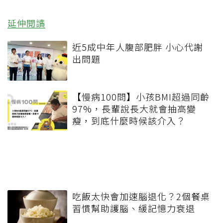
延伸閱讀
近5成中年人腹部肥胖 小心代謝
出問題
【慢病100問】小孩BMI超過同齡
97%，長輩說長大就會抽高變
瘦，到底什麼時候該介入？
吃飯太快會加速腦退化？2個餐桌
習慣幫助護腦、緩記憶力衰退