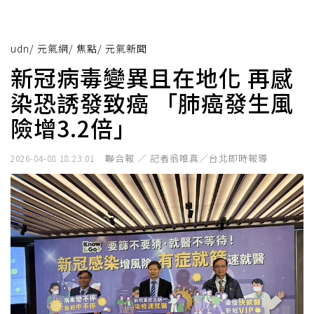
udn
/
元氣網
/
焦點
/
元氣新聞
新冠病毒變異且在地化 再感
染恐誘發致癌 「肺癌發生風
險增3.2倍」
聯合報 ／ 記者翁唯真／台北即時報導
2026-04-08 18:23:01