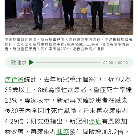
隨後疫情時代來臨，新冠病毒已由大流行轉為地方流行，不過根據疾管署
統計，去年全年新冠重症個案中近7成為65歲以上長者、8成為慢性病患
者，新冠重症患者的死亡率高達23%。記者翁唯真／攝影
聽健康
00:00
/
00:00
疾管署
統計，去年新冠重症個案中，近7成為
65歲以上、8成為慢性病患者，重症死亡率達
23%。專家表示，新冠再次確診患者在感染
後30天內全因性死亡風險，是未再次感染者
4.29倍；研究更指出，新冠和
癌症
有風險加
乘效應，再感染者
肺癌
發生風險增加3.2倍，