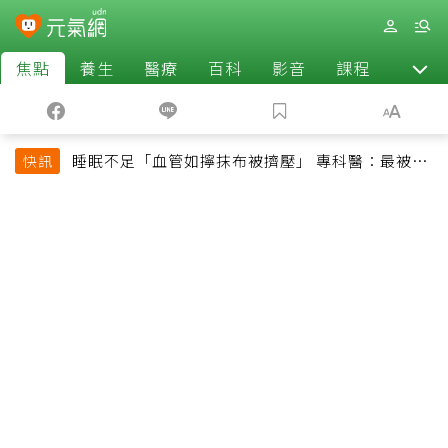
焦點
養生
醫療
百科
影音
課程
退休
睡眠不足「血管如擰抹布被擠壓」 專科醫：最被忽
快訊
略的抗老方法