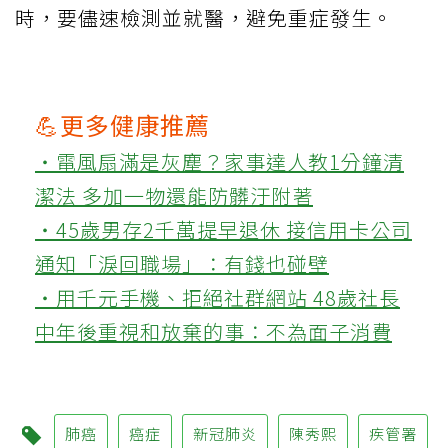
時，要儘速檢測並就醫，避免重症發生。
💪更多健康推薦
‧電風扇滿是灰塵？家事達人教1分鐘清
潔法 多加一物還能防髒汙附著
‧45歲男存2千萬提早退休 接信用卡公司
通知「淚回職場」：有錢也碰壁
‧用千元手機、拒絕社群網站 48歲社長
中年後重視和放棄的事：不為面子消費
肺癌
癌症
新冠肺炎
陳秀熙
疾管署