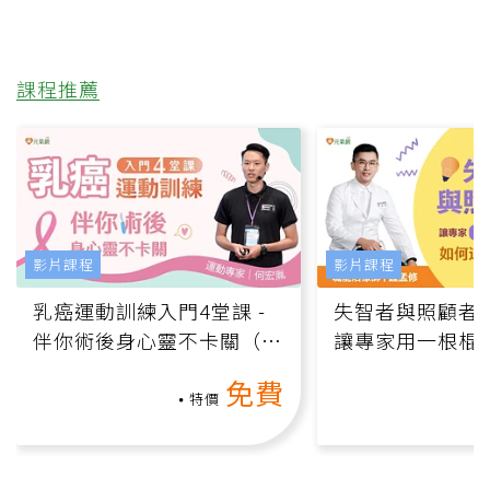
課程推薦
影片課程
影片課程
乳癌運動訓練入門4堂課 -
失智者與照顧者
伴你術後身心靈不卡關（線
讓專家用一根棍
上影音課）
何逆轉退化大腦
免費
課）
特價