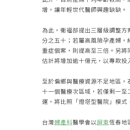
此外，目前產婦平均年齡較高，
增，讓年輕世代醫師興趣缺缺。
為此，衛福部提出三層級調整方
分之五十；若屬高風險孕產婦，
重症個案，則提高至三倍。另將
估計將增加逾十億元，以專款投
至於偏鄉與醫療資源不足地區，
十一個醫療次區域，若僅剩一至
運，將比照「燈塔型醫院」模式
台灣
婦產科
醫學會以
屏東
恆春地