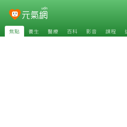
焦點
養生
醫療
百科
影音
課程