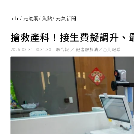
udn
/
元氣網
/
焦點
/
元氣新聞
搶救產科！接生費擬調升、最
2026-03-31 00:31:30
聯合報 ／ 記者廖靜清／台北報導