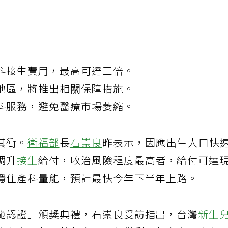
科接生費用，最高可達三倍。
地區，將推出相關保障措施。
科服務，避免醫療市場萎縮。
其衝。
衛福部
長
石崇良
昨表示，因應出生人口快
調升
接生
給付，收治風險程度最高者，給付可達
穩住產科量能，預計最快今年下半年上路。
範認證」頒獎典禮，石崇良受訪指出，台灣
新生