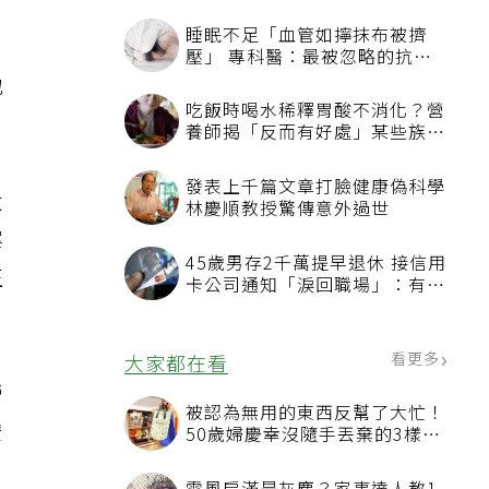
睡眠不足「血管如擰抹布被擠
壓」 專科醫：最被忽略的抗老
方法
地
吃飯時喝水稀釋胃酸不消化？營
養師揭「反而有好處」某些族群
才要禁
發表上千篇文章打臉健康偽科學
大
林慶順教授驚傳意外過世
案
45歲男存2千萬提早退休 接信用
正
卡公司通知「淚回職場」：有錢
也碰壁
看更多
大家都在看
營
被認為無用的東西反幫了大忙！
安
50歲婦慶幸沒隨手丟棄的3樣物
品