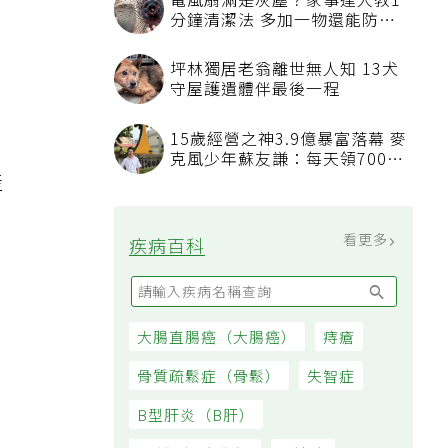
電風扇滿是灰塵？家事達人教1
分鐘清潔法 多加一物還能防髒
汙附著
坪林獨居老翁離世無人知 13犬
守屋護遺體伴最後一程
15歲經營之神3.9億暴富落幕 麥
克風少年蘇友謙：每天領700元
產
過日子
看更多
疾病百科
大腸直腸癌（大腸癌）
痔瘡
至
骨質疏鬆症（骨鬆）
失智症
B型肝炎（B肝）