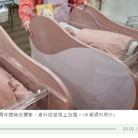
兩年間幾近腰斬，產科經營雪上加霜。(本報資料照片)
00:00