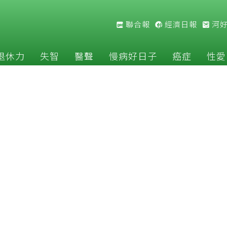
聯合報
經濟日報
河
退休力
失智
醫聲
慢病好日子
癌症
性愛