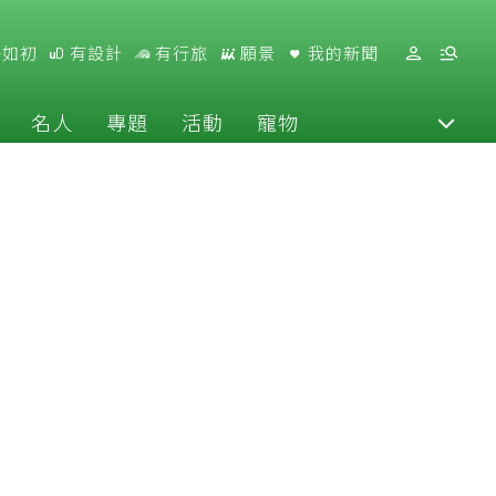
好如初
有設計
有行旅
願景
我的新聞
名人
專題
活動
寵物