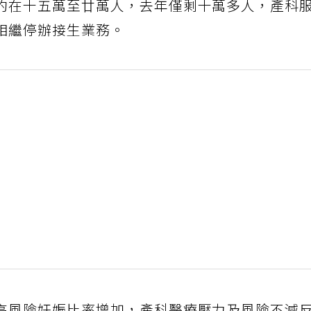
約在十五萬至廿萬人，去年僅剩十萬多人，產科
相繼停辦接生業務。