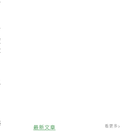
反
百
度
算
五
每
看更多
最新文章