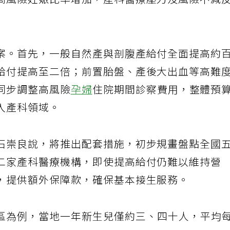
高風險妊娠比率增加，產科醫療壓力及風險不減
案。首先，一般自然產與剖腹產給付全面提高約
給付提高至二倍；前置胎盤、產後大出血等高難
同步調整高風險
孕婦
住院期間診察費用，整體預
入產科領域。
石崇良說，將推出配套措施，初步規畫盤點全國
二家產科醫療機構，即使提高給付仍難以維持營
，提供額外保障款，確保基本接生服務。
區為例，當地一年新生兒僅約三、四十人，平均