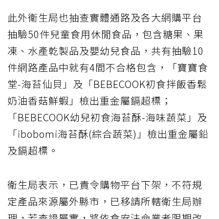
此外衛生局也抽查實體通路及各大網購平台
抽驗50件兒童食用休閒食品，包含糖果、果
凍、水產乾製品及嬰幼兒食品，共有抽驗10
件網路產品中就有4間不合格包含，「寶寶食
堂-海苔仙貝」及「BEBECOOK初食拌飯香鬆
奶油香菇鮮蝦」檢出重金屬鎘超標；
「BEBECOOK幼兒初食海苔酥-海味蔬菜」及
「ibobomi海苔酥(綜合蔬菜)」檢出重金屬鉛
及鎘超標。
衛生局表示，已責令購物平台下架，不符規
定產品來源屬外縣市，已移請所轄衛生局辦
理，若查證屬實，將依食安法命業者限期改