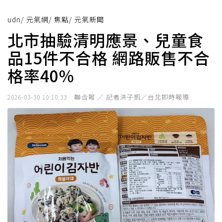
udn
/
元氣網
/
焦點
/
元氣新聞
北市抽驗清明應景、兒童食
品15件不合格 網路販售不合
格率40%
聯合報 ／ 記者洪子凱／台北即時報導
2026-03-30 10:10:33