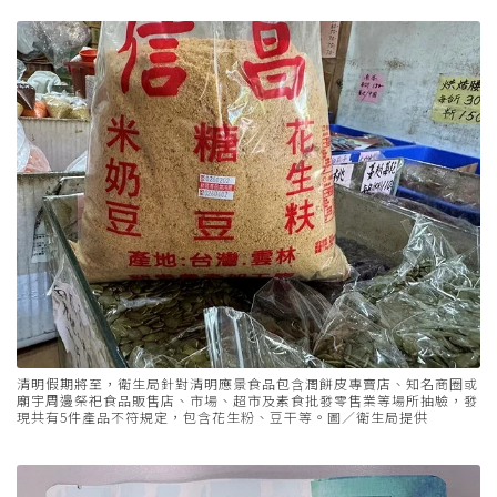
清明假期將至，衛生局針對清明應景食品包含潤餅皮專賣店、知名商圈或
廟宇周邊祭祀食品販售店、市場、超市及素食批發零售業等場所抽驗，發
現共有5件產品不符規定，包含花生粉、豆干等。圖／衛生局提供