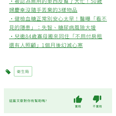
‧被認為無用的東西反幫了大忙！50歲
婦慶幸沒隨手丟棄的3樣物品
‧健檢血糖正常別安心太早！醫曝「看不
見的隱患」：失智、糖尿病風險大增
‧兒邀84歲寡母搬來同住「不用付房租
還有人照顧」1個月後幻滅心寒
衛生局
這篇文章對你有幫助嗎?
實用
不實用