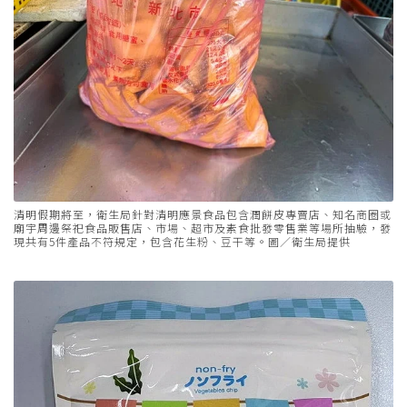
清明假期將至，衛生局針對清明應景食品包含潤餅皮專賣店、知名商圈或
廟宇周邊祭祀食品販售店、市場、超市及素食批發零售業等場所抽驗，發
現共有5件產品不符規定，包含花生粉、豆干等。圖／衛生局提供