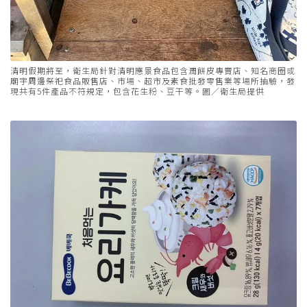
清明假期將至，衛生局針對清明應景食品包含潤餅皮專賣店、知名商圈或
廟宇周邊祭祀食品販售店、市場、超市及素食批發零售業等場所抽驗，發
現共有5件產品不符規定，包含花生粉、豆干等。圖／衛生局提供