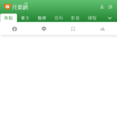
焦點
養生
醫療
百科
影音
課程
退休