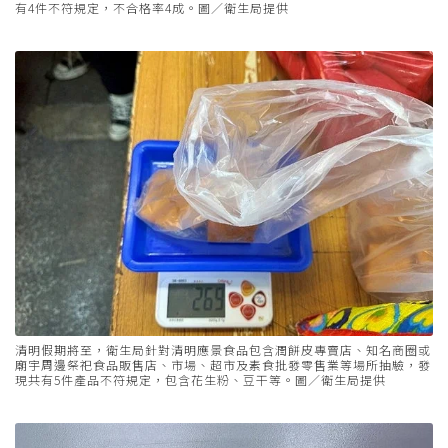
有4件不符規定，不合格率4成。圖／衛生局提供
清明假期將至，衛生局針對清明應景食品包含潤餅皮專賣店、知名商圈或
廟宇周邊祭祀食品販售店、市場、超市及素食批發零售業等場所抽驗，發
現共有5件產品不符規定，包含花生粉、豆干等。圖／衛生局提供