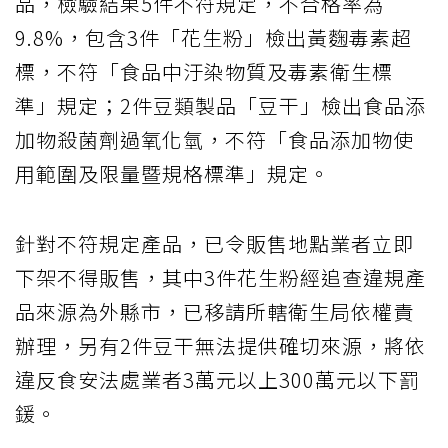
品，檢驗結果5件不符規定，不合格率為
9.8%，包含3件「花生粉」檢出黃麴毒素超
標，不符「食品中汙染物質及毒素衛生標
準」規定；2件豆類製品「豆干」檢出食品添
加物殺菌劑過氧化氫，不符「食品添加物使
用範圍及限量暨規格標準」規定。
針對不符規定產品，已令販售地點業者立即
下架不得販售，其中3件花生粉經追查違規產
品來源為外縣市，已移請所轄衛生局依權責
辦理，另有2件豆干無法提供確切來源，將依
違反食安法處業者3萬元以上300萬元以下罰
鍰。