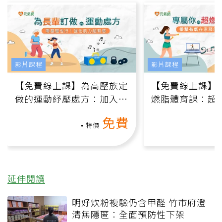
影片課程
影片課程
【免費線上課】為高壓族定
【免費線上課】
做的運動紓壓處方：加入行
燃脂體育課：超
動、增肌、互動元素，0基
氧」高壓族在家
免費
礎也能做！
負擔
特價
延伸閱讀
明好炊粉複驗仍含甲醛 竹市府澄
清無隱匿：全面預防性下架