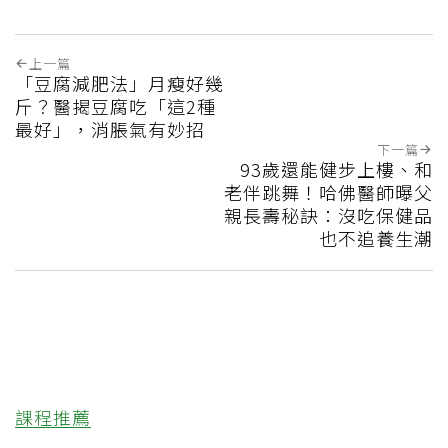
上一篇
「豆腐減肥法」月瘦好幾
斤？醫揭豆腐吃「這2種
最好」，消脹氣有妙招
下一篇
93歲還能健步上樓、和
老伴跳舞！哈佛醫師曝父
親長壽秘訣：沒吃保健品
也不追養生潮
課程推薦