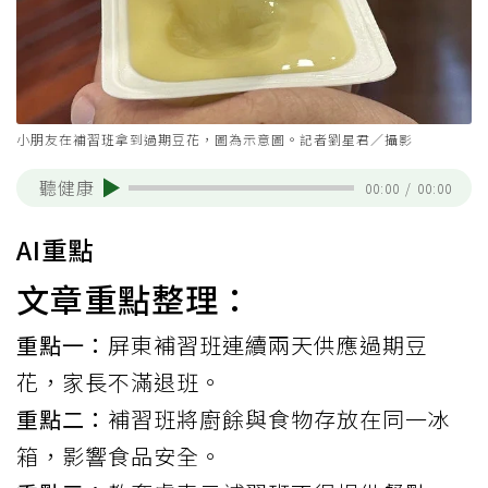
小朋友在補習班拿到過期豆花，圖為示意圖。記者劉星君／攝影
聽健康
00:00
/
00:00
AI重點
文章重點整理：
重點一：
屏東補習班連續兩天供應過期豆
花，家長不滿退班。
重點二：
補習班將廚餘與食物存放在同一冰
箱，影響食品安全。