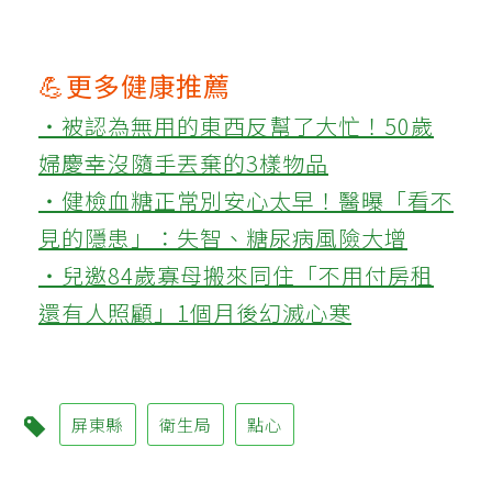
💪更多健康推薦
‧被認為無用的東西反幫了大忙！50歲
婦慶幸沒隨手丟棄的3樣物品
‧健檢血糖正常別安心太早！醫曝「看不
見的隱患」：失智、糖尿病風險大增
‧兒邀84歲寡母搬來同住「不用付房租
還有人照顧」1個月後幻滅心寒
屏東縣
衛生局
點心