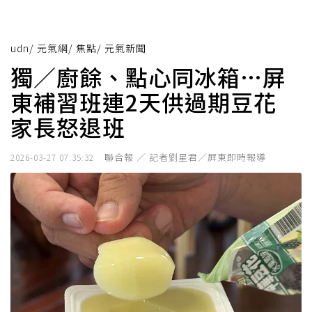
udn
/
元氣網
/
焦點
/
元氣新聞
獨／廚餘、點心同冰箱…屏
東補習班連2天供過期豆花
家長怒退班
聯合報 ／ 記者劉星君／屏東即時報導
2026-03-27 07:35:32