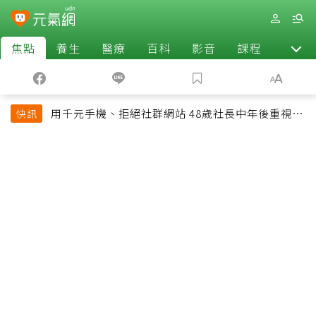
焦點
養生
醫療
百科
影音
課程
退休
用千元手機、拒絕社群網站 48歲社長中年後重視和
快訊
放棄的事：不為面子消費