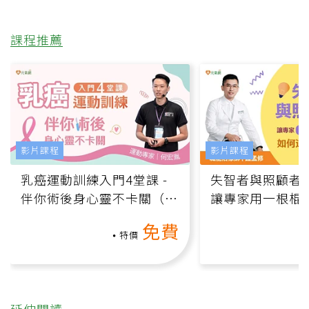
課程推薦
影片課程
影片課程
乳癌運動訓練入門4堂課 -
失智者與照顧者
伴你術後身心靈不卡關（線
讓專家用一根棍
上影音課）
何逆轉退化大腦
免費
課）
特價
延伸閱讀