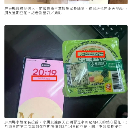
屏東縣議員參選人、前議員陳哲蕙接獲家長陳情，補習班竟連兩天發給小
朋友過期豆花。記者劉星君／攝影
屏東縣李姓家長投訴，小朋友連兩天在補習班拿到過期4天的點心豆花，3
月19日時第二次拿到保存期限僅到3月14日的豆花。圖／李姓家長提供