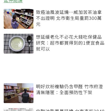
致癌油風波延燒…威加苦茶油拿
不出證明 北市衛生局重罰300萬
元
想延緩老化不必花大錢吃保健品
研究：超市都買得到的1便宜食品
就可以
明好炊粉複驗仍含甲醛 竹市府澄
清無隱匿：全面預防性下架
中聯油脂風暴延燒 台南查核2048