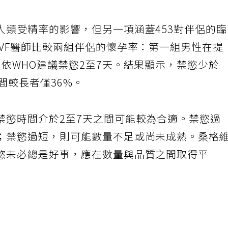
人類受精率的影響，但另一項涵蓋453對伴侶的
IVF醫師比較兩組伴侶的懷孕率：第一組男性在提
依WHO建議禁慾2至7天。結果顯示，禁慾少於
間較長者僅36%。
禁慾時間介於2至7天之間可能較為合適。禁慾過
；禁慾過短，則可能數量不足或尚未成熟。桑格
慾未必總是好事，應在數量與品質之間取得平