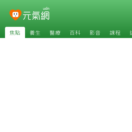
焦點
養生
醫療
百科
影音
課程