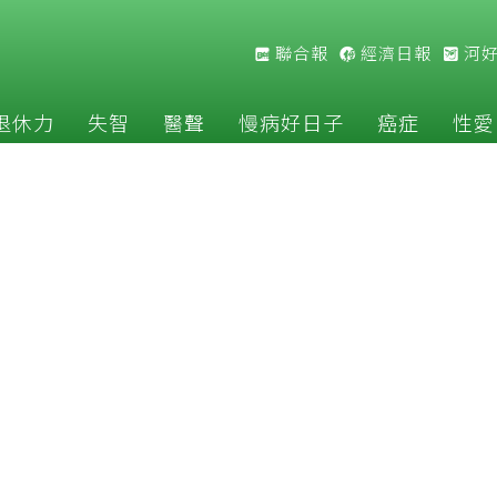
聯合報
經濟日報
河
退休力
失智
醫聲
慢病好日子
癌症
性愛