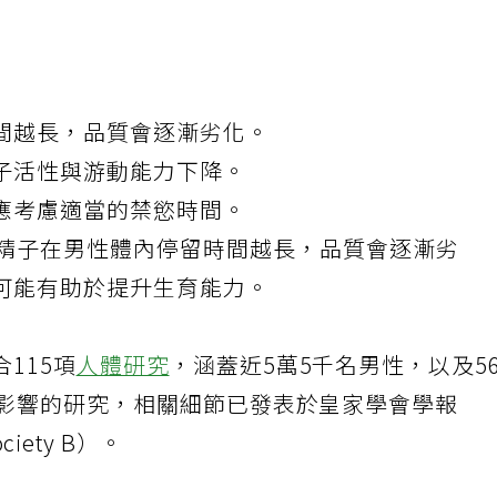
間越長，品質會逐漸劣化。
子活性與游動能力下降。
應考慮適當的禁慾時間。
精子
在
男性
體內停留時間越長，品質會逐漸劣
可能有助於提升生育能力。
115項
人體研究
，涵蓋近5萬5千名男性，以及5
存影響的研究，相關細節已發表於皇家學會學報
Society B）。