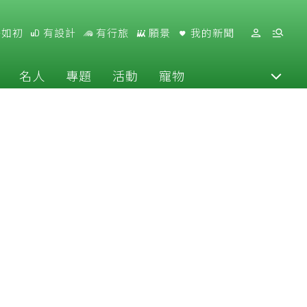
好如初
有設計
有行旅
願景
我的新聞
名人
專題
活動
寵物