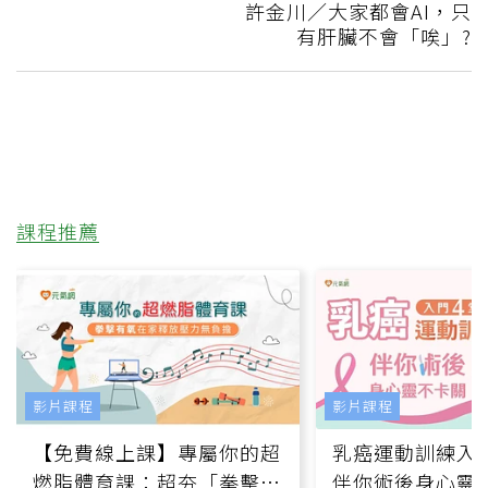
許金川／大家都會AI，只
有肝臟不會「唉」?
課程推薦
影片課程
影片課程
【免費線上課】專屬你的超
乳癌運動訓練入門
燃脂體育課：超夯「拳擊有
伴你術後身心靈