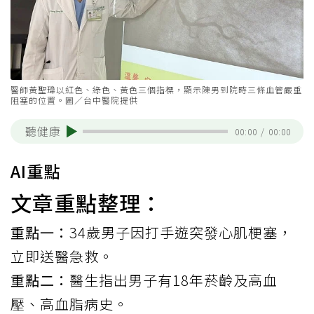
醫師黃聖瑋以紅色、綠色、黃色三個指標，顯示陳男到院時三條血管嚴重
阻塞的位置。圖／台中醫院提供
聽健康
00:00
/
00:00
AI重點
文章重點整理：
重點一：
34歲男子因打手遊突發心肌梗塞，
立即送醫急救。
重點二：
醫生指出男子有18年菸齡及高血
壓、高血脂病史。