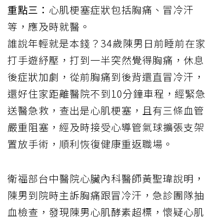
重點三：
心肌梗塞症狀包括胸痛、冒冷汗
等，應及時就醫。
誰說年輕就是本錢？34歲陳男日前睡前在家
打手遊紓壓，打到一半突然覺得胸痛，休息
後症狀加劇，從前胸痛到後背還直冒冷汗，
還好住家距離醫院不到10分鐘車程，經緊急
送醫急救，查出是
心肌梗塞
，且有三條血管
嚴重阻塞，經及時接受心導管氣球擴張支架
置放手術，順利恢復健康
重返職場
。
衛福部台中醫院心臟內科醫師黃聖瑋說明，
陳男到院時主訴胸痛跟冒冷汗，急診團隊抽
血檢查，發現陳男心肌酵素超標，懷疑心肌