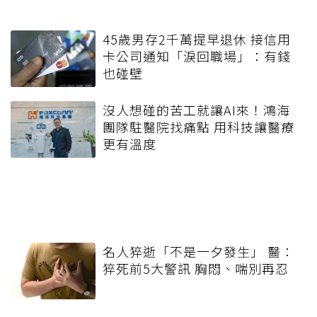
45歲男存2千萬提早退休 接信用
卡公司通知「淚回職場」：有錢
也碰壁
沒人想碰的苦工就讓AI來！鴻海
團隊駐醫院找痛點 用科技讓醫療
更有溫度
名人猝逝「不是一夕發生」 醫：
猝死前5大警訊 胸悶、喘別再忍