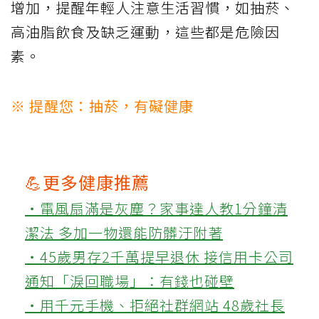
增加，提醒年輕人注意生活習慣，如抽菸、
高油脂飲食及缺乏運動，這些都是危險因
素。
※ 提醒您：抽菸，有礙健康
💪更多健康推薦
‧電風扇滿是灰塵？家事達人教1分鐘清
潔法 多加一物還能防髒汙附著
‧45歲男存2千萬提早退休 接信用卡公司
通知「淚回職場」：有錢也碰壁
‧用千元手機、拒絕社群網站 48歲社長