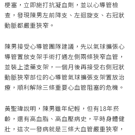
梗塞，立即施打抗凝血劑，並以心導管檢
查，發現陳男左前降支、左迴旋支、右冠狀
動脈都嚴重狹窄。
陳男接受心導管團隊建議，先以氣球擴張心
導管置放支架手術打通左側兩條狹窄血管，
並裝上塗藥支架，一個月後再接受右側冠狀
動脈狹窄部位的心導管氣球擴張支架置放治
療，順利解除三條重要心血管阻塞的危機。
黃聖瑋說明，陳男雖年紀輕，但有18年菸
齡，還有高血脂、高血壓病史，平時身體健
壯，這次一發病就是三條大血管嚴重狹窄，