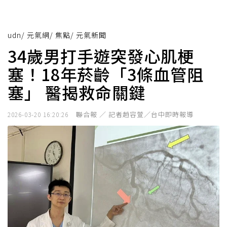
udn
/
元氣網
/
焦點
/
元氣新聞
34歲男打手遊突發心肌梗
塞！18年菸齡「3條血管阻
塞」 醫揭救命關鍵
聯合報 ／ 記者趙容萱／台中即時報導
2026-03-20 16:20:26