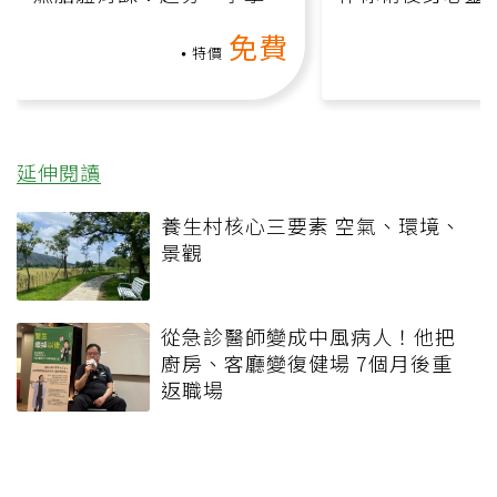
氧」高壓族在家釋放壓力無
上影音課）
免費
負擔
特價
延伸閱讀
養生村核心三要素 空氣、環境、
景觀
從急診醫師變成中風病人！他把
廚房、客廳變復健場 7個月後重
返職場