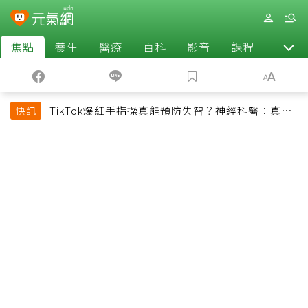
焦點
養生
醫療
百科
影音
課程
退休
TikTok爆紅手指操真能預防失智？神經科醫：真正
快訊
該做的是4件事