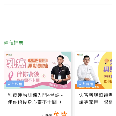
課程推薦
影片課程
影片課程
乳癌運動訓練入門4堂課 -
失智者與照顧者
伴你術後身心靈不卡關（線
讓專家用一根棍
上影音課）
何逆轉退化大腦
免費
課）
特價