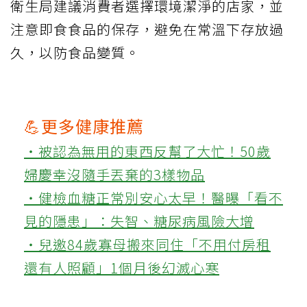
衛生局建議消費者選擇環境潔淨的店家，並
注意即食食品的保存，避免在常溫下存放過
久，以防食品變質。
💪更多健康推薦
‧被認為無用的東西反幫了大忙！50歲
婦慶幸沒隨手丟棄的3樣物品
‧健檢血糖正常別安心太早！醫曝「看不
見的隱患」：失智、糖尿病風險大增
‧兒邀84歲寡母搬來同住「不用付房租
還有人照顧」1個月後幻滅心寒