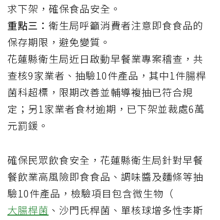
求下架，確保食品安全。
重點三：
衛生局呼籲消費者注意即食食品的
保存期限，避免變質。
花蓮縣衛生局近日啟動早餐業專案稽查，共
查核9家業者、抽驗10件產品，其中1件腸桿
菌科超標，限期改善並輔導複抽已符合規
定；另1家業者
食材
逾期，已下架並裁處6萬
元罰鍰。
確保民眾飲食安全，花蓮縣衛生局針對早餐
餐飲業高風險即食食品、調味醬及麵條等抽
驗10件產品，檢驗項目包含微生物（
大腸桿菌
、沙門氏桿菌、單核球增多性李斯