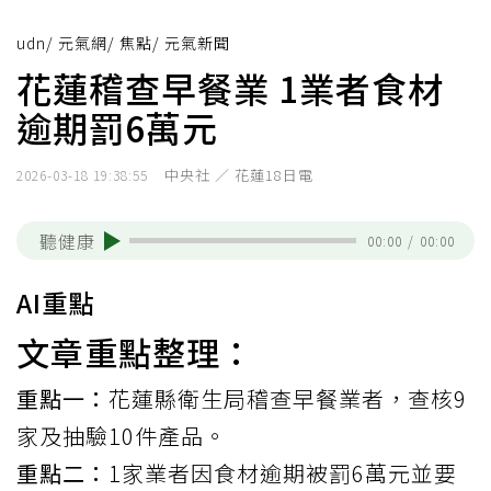
udn
/
元氣網
/
焦點
/
元氣新聞
花蓮稽查早餐業 1業者食材
逾期罰6萬元
中央社 ／ 花蓮18日電
2026-03-18 19:38:55
聽健康
00:00
/
00:00
AI重點
文章重點整理：
重點一：
花蓮縣衛生局稽查早餐業者，查核9
家及抽驗10件產品。
重點二：
1家業者因食材逾期被罰6萬元並要