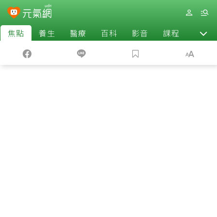
焦點
養生
醫療
百科
影音
課程
退休