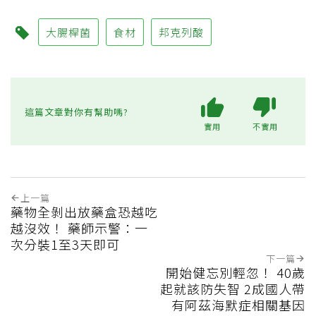
大腸桿菌
食材
邦克列酸
這篇文章對你有幫助嗎?
實用
不實用
上一篇
藥物全剝出放藥盒恐越吃
越沒效！ 藥師示警：一
次分裝1至3天即可
下一篇
開始健忘別輕忽！ 40歲
起就該防失智 2成國人帶
有阿茲海默症相關基因