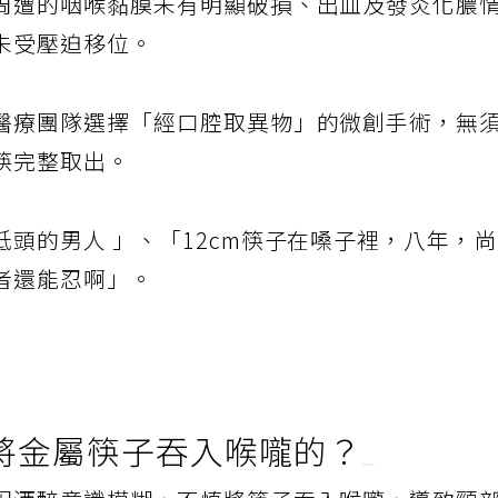
周遭的咽喉黏膜未有明顯破損、出血及發炎化膿
未受壓迫移位。
醫療團隊選擇「經口腔取異物」的微創手術，無
筷完整取出。
頭的男人 」、「12cm筷子在嗓子裡，八年，
者還能忍啊」。
將金屬筷子吞入喉嚨的？