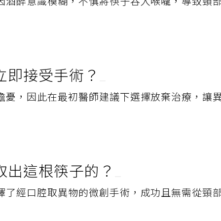
因酒醉意識模糊，不慎將筷子吞入喉嚨，導致頸
立即接受手術？
擔憂，因此在最初醫師建議下選擇放棄治療，讓
取出這根筷子的？
擇了經口腔取異物的微創手術，成功且無需從頸