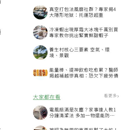
情
真空打包法風靡社群？專家揭4
大隱形地獄：托運恐超重
冷凍蝦出現厚霜大冰塊千萬別買
須
專家教你挑出緊實鮮甜蝦子
養生村核心三要素 空氣、環
境、景觀
尚
能量棒、提神飲愈吃愈累？醫師
揭越補越慘真相：恐欠下疲勞債
看更多
大家都在看
電風扇滿是灰塵？家事達人教1
分鐘清潔法 多加一物還能防髒
汙附著