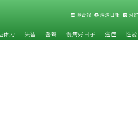
聯合報
經濟日報
河
退休力
失智
醫聲
慢病好日子
癌症
性愛