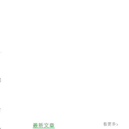
喉
前
看更多
最新文章