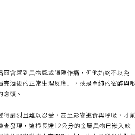
偶爾會感到異物感或隱隱作痛，但他始終不以為
喝完酒後的正常生理反應」，或是單純的宿醉與
的念頭。
變得劇烈且難以忍受，甚至影響進食與呼吸，才
檢查發現，這根長達12公分的金屬異物已嵌入軟