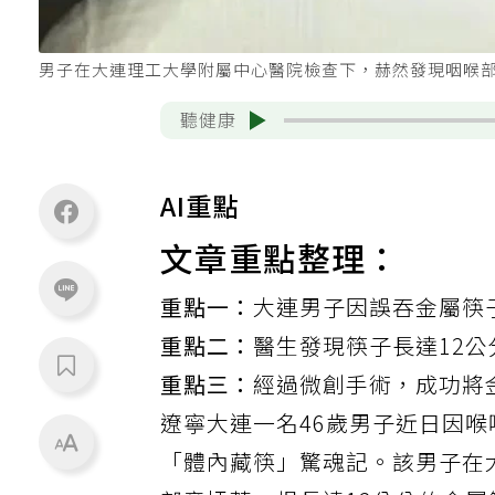
男子在大連理工大學附屬中心醫院檢查下，赫然發現咽喉部
聽健康
AI重點
文章重點整理：
重點一：
大連男子因誤吞金屬筷
重點二：
醫生發現筷子長達12
重點三：
經過微創手術，成功將
遼寧大連一名46歲男子近日因
喉
「體內藏筷」驚魂記。該男子在