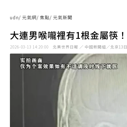
udn
/
元氣網
/
焦點
/
元氣新聞
大連男喉嚨裡有1根金屬筷！
2026-03-13 14:20:00
北美世界日報 ／ 中國新聞組／北京13