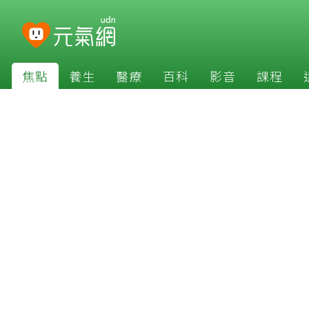
焦點
養生
醫療
百科
影音
課程