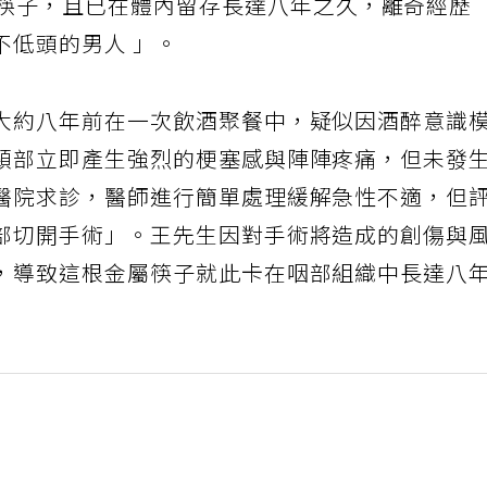
筷子
，且已在體內留存長達八年之久，離奇經歷
不低頭的男人 」。
大約八年前在一次飲酒聚餐中，疑似因酒醉意識
頸部立即產生強烈的梗塞感與陣陣疼痛，但未發
醫院求診，醫師進行簡單處理緩解急性不適，但
部切開手術」。王先生因對手術將造成的創傷與
，導致這根金屬筷子就此卡在咽部組織中長達八