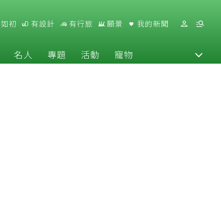
好如初
有設計
有行旅
願景
我的新聞
名人
專題
活動
寵物