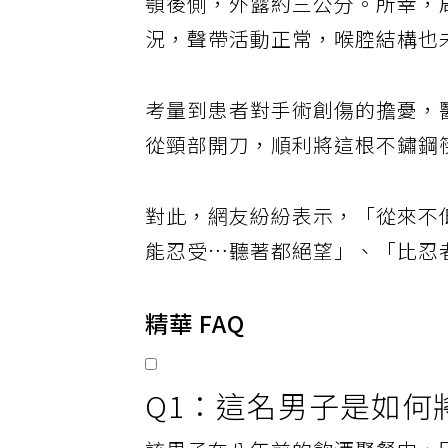
顎後側，外露約三公分。所幸，
況，聲帶活動正常，喉腔結構也
考量到患者對手術創傷的擔憂，
從頸部開刀，順利將這根不鏽鋼
對此，網友紛紛表示，「從來不低
能忍受…聽著都絕望」、「比忍
精華 FAQ
Q1：這名男子是如何