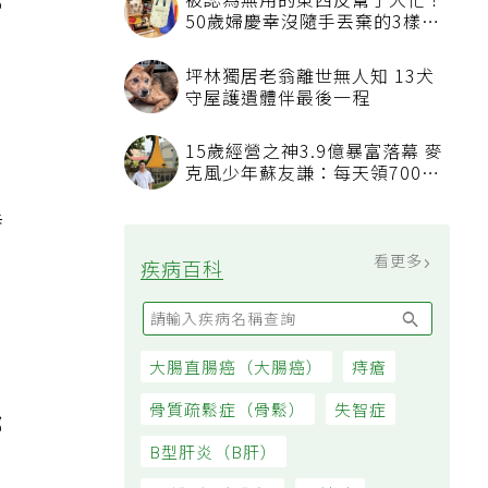
部
被認為無用的東西反幫了大忙！
50歲婦慶幸沒隨手丟棄的3樣物
品
坪林獨居老翁離世無人知 13犬
守屋護遺體伴最後一程
15歲經營之神3.9億暴富落幕 麥
克風少年蘇友謙：每天領700元
過日子
異
看更多
疾病百科
大腸直腸癌（大腸癌）
痔瘡
骨質疏鬆症（骨鬆）
失智症
部
B型肝炎（B肝）