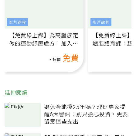
影片課程
影片課程
【免費線上課】為高壓族定
【免費線上課】
做的運動紓壓處方：加入行
燃脂體育課：超
動、增肌、互動元素，0基
氧」高壓族在家
免費
礎也能做！
負擔
特價
延伸閱讀
退休金能撐25年嗎？理財專家提
醒6大警訊：別只擔心投資，更要
留意這些支出