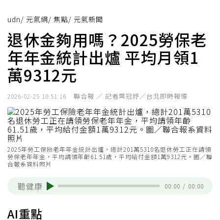
udn
/
元氣網
/
焦點
/
元氣新聞
退休金夠用嗎？2025勞保老
年年金統計出爐 平均月領1
萬9312元
聯合報 ／ 記者葉冠妤／台北即時報導
2026-02-25 10:51:16
2025年勞工保險老年年金統計出爐，總計201萬5310名退休勞工正在請領
勞保老年年金，平均請領年齡61.51歲，平均給付金額1萬9312元。圖／聯
合報系資料照片
聽健康
00:00
/
00:00
AI重點