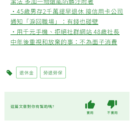
潔法 多加一物還能防髒汙附著
‧45歲男存2千萬提早退休 接信用卡公司
通知「淚回職場」：有錢也碰壁
‧用千元手機、拒絕社群網站 48歲社長
中年後重視和放棄的事：不為面子消費
退休金
勞退勞保
這篇文章對你有幫助嗎?
實用
不實用