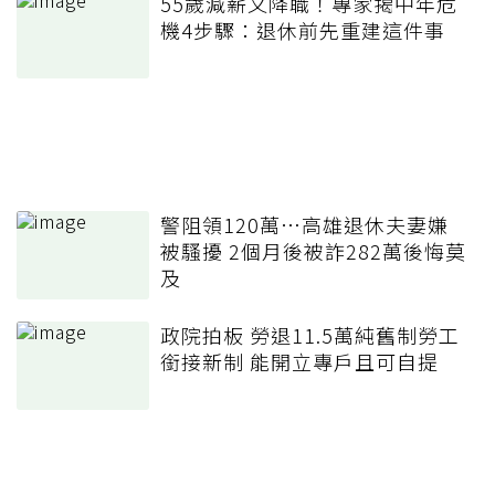
55歲減薪又降職！專家揭中年危
機4步驟：退休前先重建這件事
警阻領120萬…高雄退休夫妻嫌
被騷擾 2個月後被詐282萬後悔莫
及
政院拍板 勞退11.5萬純舊制勞工
銜接新制 能開立專戶且可自提