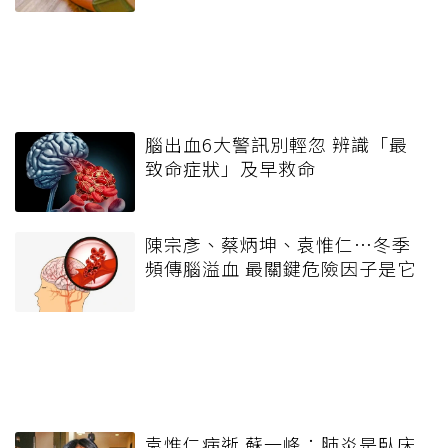
腦出血6大警訊別輕忽 辨識「最
致命症狀」及早救命
陳宗彥、蔡炳坤、袁惟仁…冬季
頻傳腦溢血 最關鍵危險因子是它
袁惟仁病逝 蘇一峰：肺炎是臥床