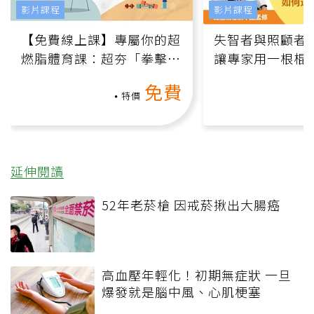
影片課程
影片課程
【免費線上課】專屬你的超
失智者與照顧者
燃脂體育課：超夯「拳擊有
讓專家用一根棍
氧」高壓族在家釋放壓力無
何逆轉退化大腦
免費
負擔
課）
特價
延伸閱讀
52年老菸槍 因戒菸揪出大腸癌
高血壓年輕化！初期無症狀 一旦
爆發就是腦中風、心肌梗塞