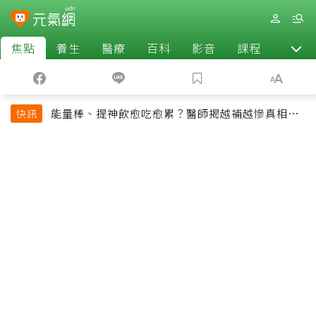
焦點
養生
醫療
百科
影音
課程
退休
能量棒、提神飲愈吃愈累？醫師揭越補越慘真相：
快訊
恐欠下疲勞債