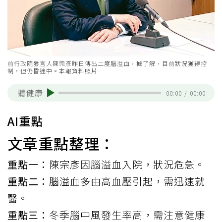
前行政院發言人陳宗彥昨日傳出二度腦溢血，據了解，目前狀況獲得控
制，但仍昏迷中。本報資料照片
聽健康
00:00
/
00:00
AI重點
文章重點整理：
重點一：
陳宗彥因腦溢血入院，狀況危急。
重點二：
腦溢血多由高血壓引起，需迅速就
醫。
重點三：
冬季腦中風發生率高，需注意健康