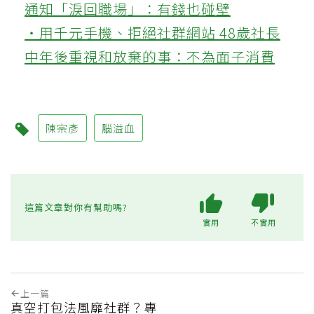
通知「淚回職場」：有錢也碰壁
‧用千元手機、拒絕社群網站 48歲社長
中年後重視和放棄的事：不為面子消費
陳宗彥
腦溢血
這篇文章對你有幫助嗎?
實用
不實用
上一篇
真空打包法風靡社群？專