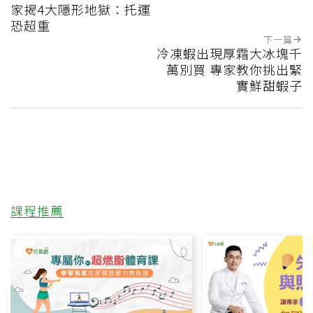
家揭4大隱形地獄：托運
恐超重
下一篇
冷凍蝦出現厚霜大冰塊千
萬別買 專家教你挑出緊
實鮮甜蝦子
課程推薦