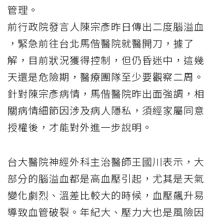
管理。
前行政院發言人
陳宗彥
昨日傳出二度
腦溢血
，緊急前往台北馬偕醫院就醫開刀，據了
解，目前狀況獲得控制，但仍昏迷中，這幾
天還是危險期，醫療團隊至少要觀察二周。
針對陳宗彥病情，馬偕醫院昨出面強調，相
關病情細節因涉及病人隱私，須經家屬同意
授權後，才能對外進一步說明。
台大醫院神經外科主治醫師王國川表示，大
部分的腦溢血都是高血壓引起，尤其是天氣
變化劇烈、溫差比較大的時候，血壓飆升易
導致血管破裂。年紀大、壓力大也是風險因