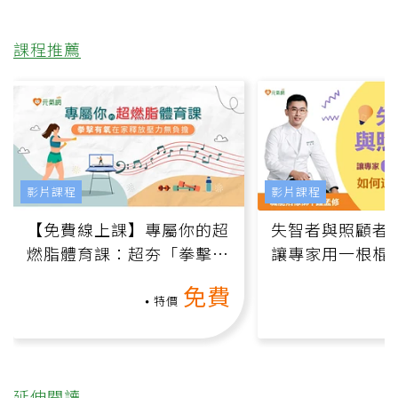
課程推薦
影片課程
影片課程
【免費線上課】專屬你的超
失智者與照顧者
燃脂體育課：超夯「拳擊有
讓專家用一根棍
氧」高壓族在家釋放壓力無
何逆轉退化大腦
免費
負擔
課）
特價
延伸閱讀