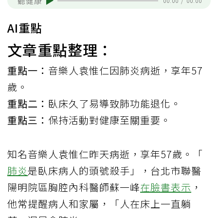
聽健康
00:00
/
00:00
AI重點
文章重點整理：
重點一：
音樂人袁惟仁因肺炎病逝，享年57
歲。
重點二：
臥床久了易導致肺功能退化。
重點三：
保持活動對健康至關重要。
知名音樂人袁惟仁昨天病逝，享年57歲。「
肺炎
是臥床病人的頭號殺手」，台北市聯醫
陽明院區胸腔內科醫師蘇一峰
在臉書表示
，
他常提醒病人和家屬，「人在床上一直躺