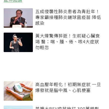
五成侵襲性肺炎患者為青壯年！
專家籲接種肺炎鏈球菌疫苗 降低
感染
黃大煒驚傳猝逝！生前疑心臟衰
竭 醫：喘、腫、倦、咳4大症狀
勿輕忽
高血壓年輕化！初期無症狀 一旦
爆發就是腦中風、心肌梗塞
英擴大RSV疫苗施打 300萬銀髮