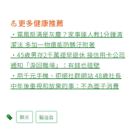
💪更多健康推薦
‧電風扇滿是灰塵？家事達人教1分鐘清
潔法 多加一物還能防髒汙附著
‧45歲男存2千萬提早退休 接信用卡公司
通知「淚回職場」：有錢也碰壁
‧用千元手機、拒絕社群網站 48歲社長
中年後重視和放棄的事：不為面子消費
肺炎
腦溢血