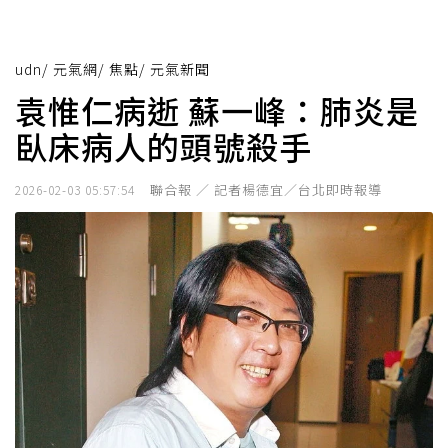
udn
/
元氣網
/
焦點
/
元氣新聞
袁惟仁病逝 蘇一峰：肺炎是
臥床病人的頭號殺手
聯合報 ／ 記者楊德宜／台北即時報導
2026-02-03 05:57:54