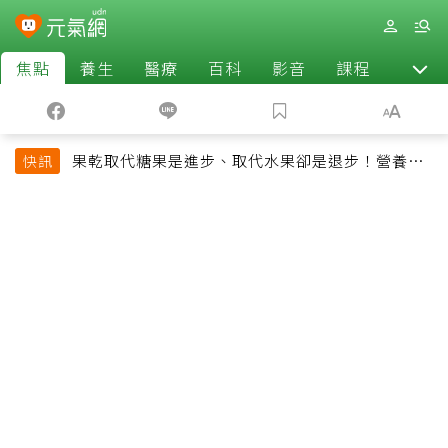
焦點
養生
醫療
百科
影音
課程
退休
果乾取代糖果是進步、取代水果卻是退步！營養師
快訊
揭果乾堅果常見健康陷阱