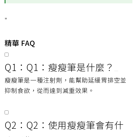
"
精華 FAQ
Q1：Q1：瘦瘦筆是什麼？
性別
理想腰圍範圍
瘦瘦筆是一種注射劑，能幫助延緩胃排空並
成人男性
小於 90 公分（35 英吋）
抑制食欲，從而達到減重效果。
成人女性
小於 80 公分（31 英吋）
Q2：Q2：使用瘦瘦筆會有什