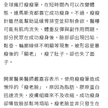
全球瘋打
瘦瘦筆
，在短時間內可以改變體
態，連馬斯克都靠它成功
瘦身
。不過，瘦瘦
針雖然能幫助延緩胃排空並抑制食欲，醫曝
可能有肌肉流失、體重反彈與副作用問題。
部分民眾在成功瘦身後，臉部卻出現凹陷、
鬆垂、輪廓線條不明顯等現象，被形容是暴
瘦後的「顯老」，瘦了肚子，卻也失了面
子。
開業醫美醫師嚴嘉容表示，使用瘦瘦筆造成
憔悴的「瘦老臉」，原因為脂肪、膠原蛋白
迅速流失，皮膚組織來不及收縮，成功瘦身
卻導致臉部鬆垮塌陷。瘦老臉並非只發生在