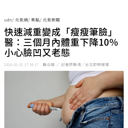
udn
/
元氣網
/
焦點
/
元氣新聞
快速減重變成「瘦瘦筆臉」
醫：三個月內體重下降10%
小心臉凹又老態
聯合報 ／ 記者廖靜清／台北即時報導
2026-02-02 17:36:17