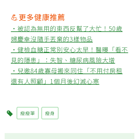
💪更多健康推薦
‧被認為無用的東西反幫了大忙！50歲
婦慶幸沒隨手丟棄的3樣物品
‧健檢血糖正常別安心太早！醫曝「看不
見的隱患」：失智、糖尿病風險大增
‧兒邀84歲寡母搬來同住「不用付房租
還有人照顧」1個月後幻滅心寒
瘦瘦筆
瘦身