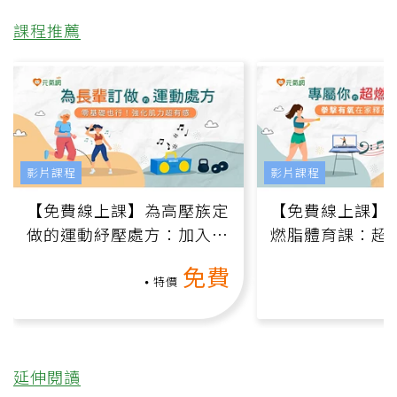
課程推薦
影片課程
影片課程
【免費線上課】為高壓族定
【免費線上課】
做的運動紓壓處方：加入行
燃脂體育課：超
動、增肌、互動元素，0基
氧」高壓族在家
免費
礎也能做！
負擔
特價
延伸閱讀