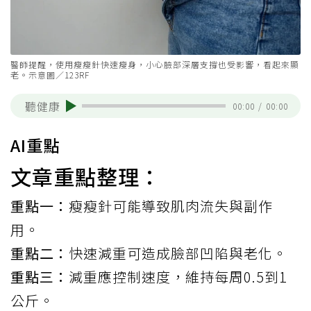
醫師提醒，使用瘦瘦針快速瘦身，小心臉部深層支撐也受影響，看起來顯
老。示意圖／123RF
聽健康
00:00
/
00:00
AI重點
文章重點整理：
重點一：
瘦瘦針可能導致肌肉流失與副作
用。
重點二：
快速減重可造成臉部凹陷與老化。
重點三：
減重應控制速度，維持每周0.5到1
公斤。