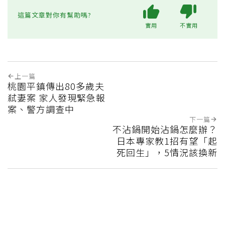
這篇文章對你有幫助嗎?
實用
不實用
上一篇
桃園平鎮傳出80多歲夫
弒妻案 家人發現緊急報
案、警方調查中
下一篇
不沾鍋開始沾鍋怎麼辦？
日本專家教1招有望「起
死回生」，5情況該換新