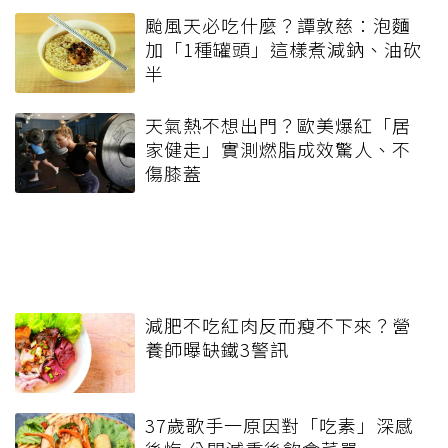
颱風天必吃什麼？譚敦慈：泡麵
加「1種罐頭」這樣煮減鈉、油砍
半
天氣熱不想出門？歐美爆紅「居
家健走」實測燃脂成效驚人、不
傷膝蓋
減肥不吃紅肉反而瘦不下來？營
養師曝缺鐵3警訊
37歲歌手一原因對「吃素」深感