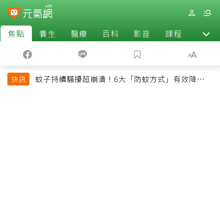
焦點
養生
醫療
百科
影音
課程
退休
蚊子持續騷擾超崩潰！6大「防蚊方式」有效降低被
快訊
叮機率