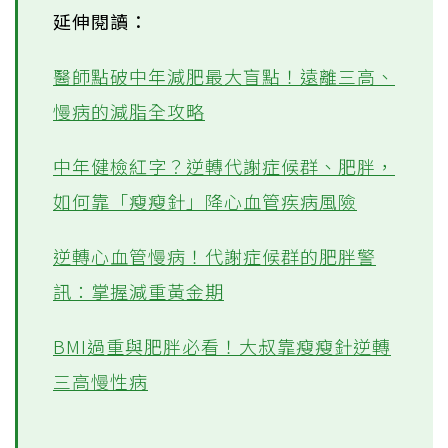
延伸閱讀：
醫師點破中年減肥最大盲點！遠離三高、
慢病的減脂全攻略
過輕
中年健檢紅字？逆轉代謝症候群、肥胖，
如何靠「瘦瘦針」降心血管疾病風險
正常
過重
逆轉心血管慢病！代謝症候群的肥胖警
輕度肥胖
訊：掌握減重黃金期
中度肥胖
BMI過重與肥胖必看！大叔靠瘦瘦針逆轉
重度肥胖
三高慢性病