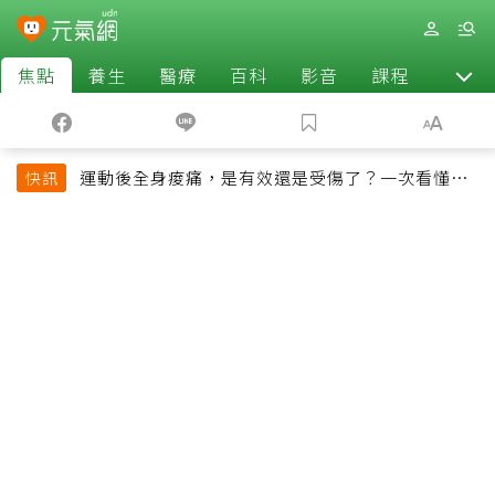
焦點
養生
醫療
百科
影音
課程
退休
運動後全身痠痛，是有效還是受傷了？一次看懂延
快訊
遲性肌肉痠痛