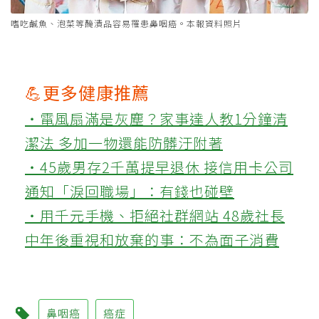
嗜吃鹹魚、泡菜等醃漬品容易罹患鼻咽癌。本報資料照片
💪更多健康推薦
‧電風扇滿是灰塵？家事達人教1分鐘清
潔法 多加一物還能防髒汙附著
‧45歲男存2千萬提早退休 接信用卡公司
通知「淚回職場」：有錢也碰壁
‧用千元手機、拒絕社群網站 48歲社長
中年後重視和放棄的事：不為面子消費
鼻咽癌
癌症