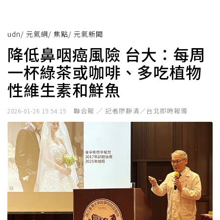
udn
/
元氣網
/
焦點
/
元氣新聞
降低鼻咽癌風險 台大：每周
一杯綠茶或咖啡、多吃植物
性維生素和鮮魚
聯合報 ／ 記者廖靜清／台北即時報導
2026-01-26 15:54:15