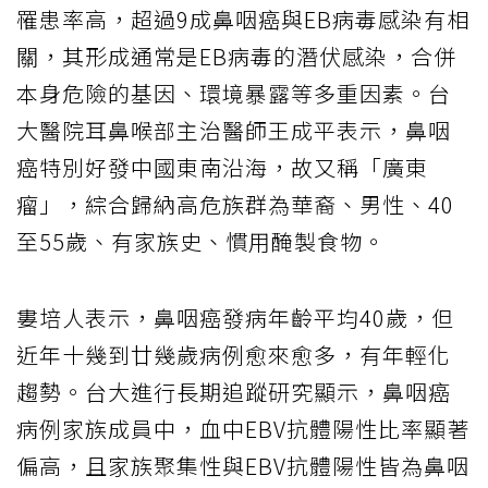
罹患率高，超過9成鼻咽癌與EB病毒感染有相
關，其形成通常是EB病毒的潛伏感染，合併
本身危險的基因、環境暴露等多重因素。台
大醫院耳鼻喉部主治醫師王成平表示，鼻咽
癌特別好發中國東南沿海，故又稱「廣東
瘤」，綜合歸納高危族群為華裔、男性、40
至55歲、有家族史、慣用醃製食物。
婁培人表示，鼻咽癌發病年齡平均40歲，但
近年十幾到廿幾歲病例愈來愈多，有年輕化
趨勢。台大進行長期追蹤研究顯示，鼻咽癌
病例家族成員中，血中EBV抗體陽性比率顯著
偏高，且家族聚集性與EBV抗體陽性皆為鼻咽