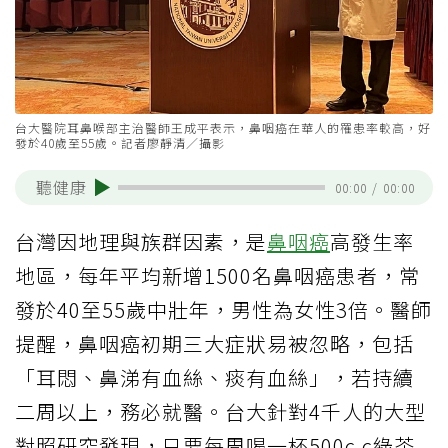
台大醫院耳鼻喉部主治醫師王成平表示，鼻咽癌在華人的罹患率較高，好
發於40歲至55歲。記者廖靜清／攝影
聽健康
00:00
/
00:00
台灣因地理與族群因素，是
鼻咽癌
高發生率
地區，每年平均新增1500名鼻咽癌患者，常
發於40至55歲中壯年，男性為女性3倍。醫師
提醒，鼻咽癌初期三大症狀易被忽略，包括
「耳悶、鼻涕有血絲、痰有血絲」，若持續
二周以上，務必就醫。台大針對4千人的大型
對照研究發現，只要每周喝一杯500c.c綠茶