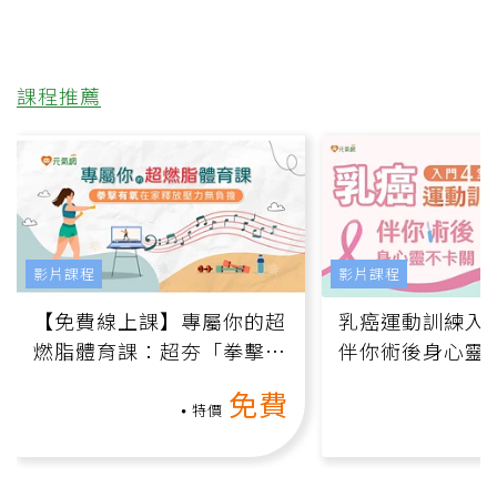
課程推薦
影片課程
影片課程
【免費線上課】專屬你的超
乳癌運動訓練入門
燃脂體育課：超夯「拳擊有
伴你術後身心靈
氧」高壓族在家釋放壓力無
上影音課）
免費
負擔
特價