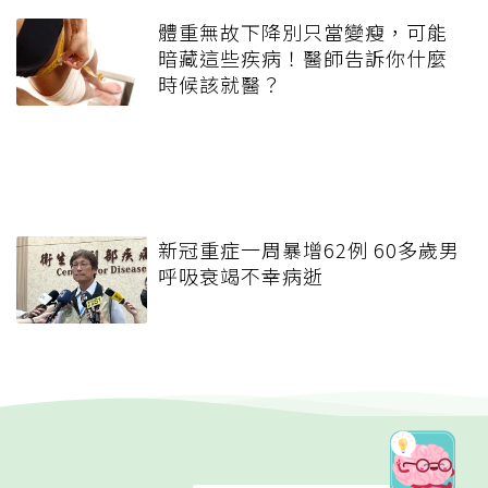
體重無故下降別只當變瘦，可能
暗藏這些疾病！醫師告訴你什麼
時候該就醫？
新冠重症一周暴增62例 60多歲男
呼吸衰竭不幸病逝