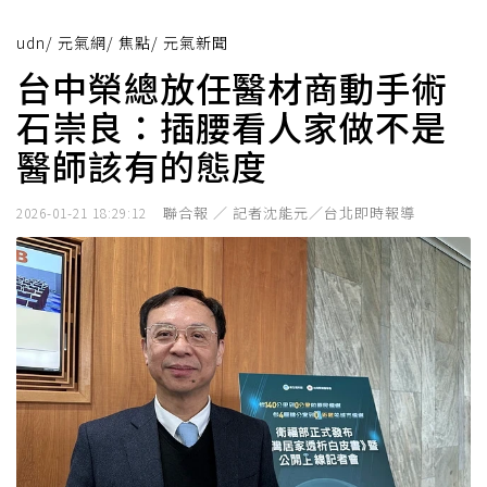
udn
/
元氣網
/
焦點
/
元氣新聞
台中榮總放任醫材商動手術
石崇良：插腰看人家做不是
醫師該有的態度
聯合報 ／ 記者沈能元／台北即時報導
2026-01-21 18:29:12