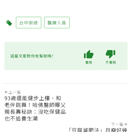
台中榮總
醫療人員
這篇文章對你有幫助嗎?
實用
不實用
上一篇
93歲還能健步上樓、和
老伴跳舞！哈佛醫師曝父
親長壽秘訣：沒吃保健品
也不追養生潮
下一篇
「豆腐減肥法」月瘦好幾