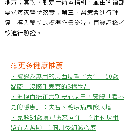
地方；其次，制定手術室指引，並由衛福部
要求每家醫院落實；第三、醫策會進行輔
導，導入醫院的標準作業流程，再經評鑑考
核進行驗證。
💪更多健康推薦
‧被認為無用的東西反幫了大忙！50歲
婦慶幸沒隨手丟棄的3樣物品
‧健檢血糖正常別安心太早！醫曝「看不
見的隱患」：失智、糖尿病風險大增
‧兒邀84歲寡母搬來同住「不用付房租
還有人照顧」1個月後幻滅心寒