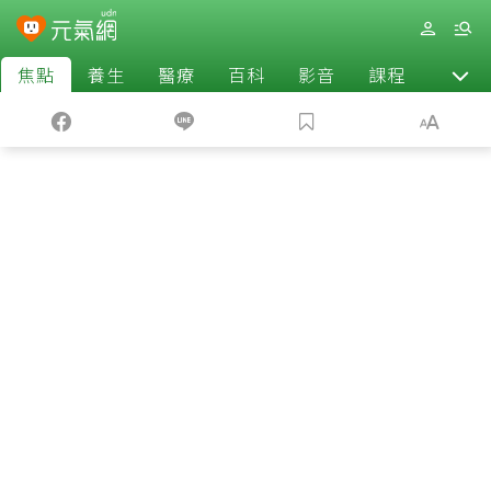
焦點
養生
醫療
百科
影音
課程
退休