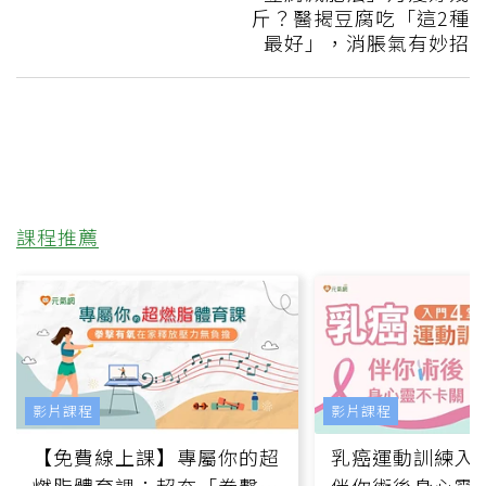
斤？醫揭豆腐吃「這2種
最好」，消脹氣有妙招
課程推薦
影片課程
影片課程
【免費線上課】專屬你的超
乳癌運動訓練入門
燃脂體育課：超夯「拳擊有
伴你術後身心靈