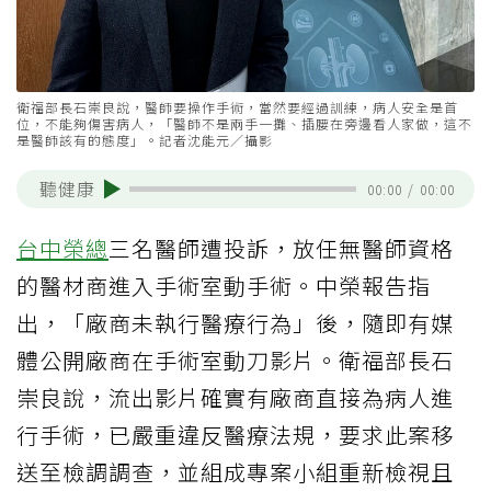
衛福部長石崇良說，醫師要操作手術，當然要經過訓練，病人安全是首
位，不能夠傷害病人，「醫師不是兩手一攤、插腰在旁邊看人家做，這不
是醫師該有的態度」。記者沈能元／攝影
聽健康
00:00
/
00:00
台中榮總
三名醫師遭投訴，放任無醫師資格
的醫材商進入手術室動手術。中榮報告指
出，「廠商未執行醫療行為」後，隨即有媒
體公開廠商在手術室動刀影片。衛福部長石
崇良說，流出影片確實有廠商直接為病人進
行手術，已嚴重違反醫療法規，要求此案移
送至檢調調查，並組成專案小組重新檢視且