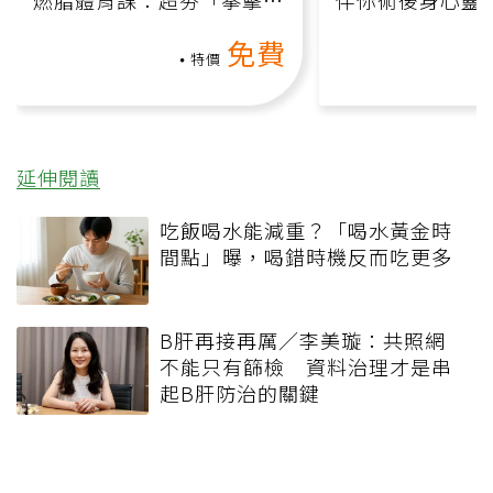
氧」高壓族在家釋放壓力無
上影音課）
免費
負擔
特價
延伸閱讀
吃飯喝水能減重？「喝水黃金時
間點」曝，喝錯時機反而吃更多
B肝再接再厲／李美璇：共照網
不能只有篩檢 資料治理才是串
起B肝防治的關鍵