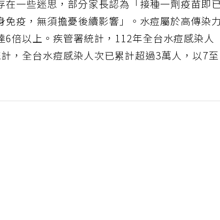
存在一些迷思，部分家長認為「接種一劑疫苗即
身免疫，無須擔憂後續影響」。水痘屬於高傳染
達6倍以上。疾管署統計，112年全台水痘感染人
度統計，全台水痘感染人次已累計超過3萬人，以7