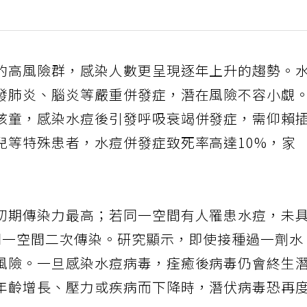
的高風險群，感染人數更呈現逐年上升的趨勢。
發肺炎、腦炎等嚴重併發症，潛在風險不容小覷
孩童，感染水痘後引發呼吸衰竭併發症，需仰賴
兒等特殊患者，水痘併發症致死率高達10%，家
初期傳染力最高；若同一空間有人罹患水痘，未
同一空間二次傳染。研究顯示，即使接種過一劑水
風險。一旦感染水痘病毒，痊癒後病毒仍會終生
年齡增長、壓力或疾病而下降時，潛伏病毒恐再