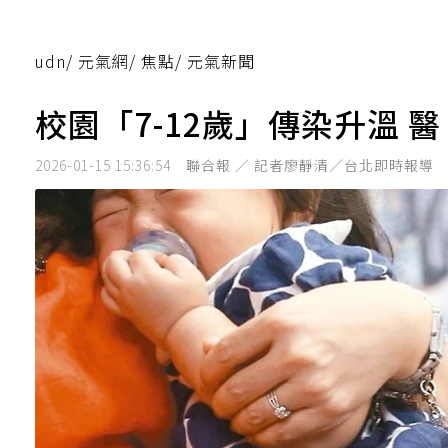
udn
/
元氣網
/
焦點
/
元氣新聞
校園「7-12歲」傳染升溫
2026-01-15 15:36:54
聯合報 ／ 記者廖靜清／台北即時報導