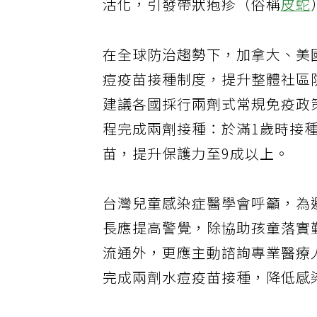
活化，引發帶狀疱疹（俗稱
皮蛇
在全球防治趨勢下，加拿大、美
痘疫苗接種制度，提升整體社區
建議各國採行兩劑式常規免疫政
程完成兩劑接種：於滿1歲時接
苗，提升保護力至9成以上。
台灣兒童感染症醫學會呼籲，為
長應提高警覺，除協助孩童落實
流通外，更應主動諮詢專業醫療
完成兩劑水痘疫苗接種，降低感