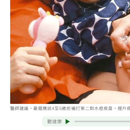
醫師建議，最遲應該4至6歲前補打第二劑水痘疫苗，提升
聽健康