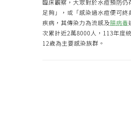
臨床觀察，大眾對於水痘預防仍
足夠」，或「感染過水痘便可終
疾病，其傳染力為流感及
腸病毒
次累計近2萬8000人，113年
12歲為主要感染族群。