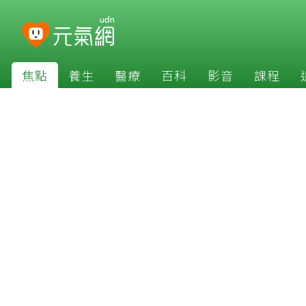
焦點
養生
醫療
百科
影音
課程