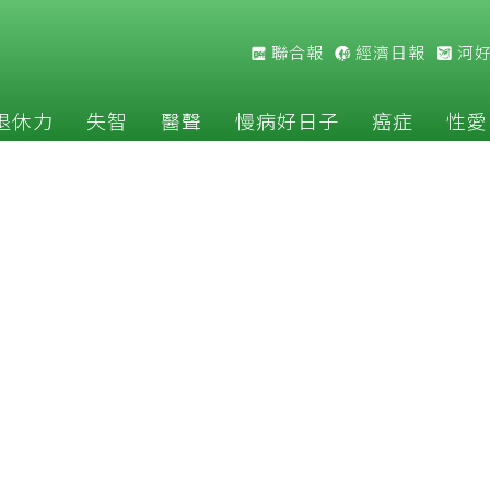
聯合報
經濟日報
河
退休力
失智
醫聲
慢病好日子
癌症
性愛