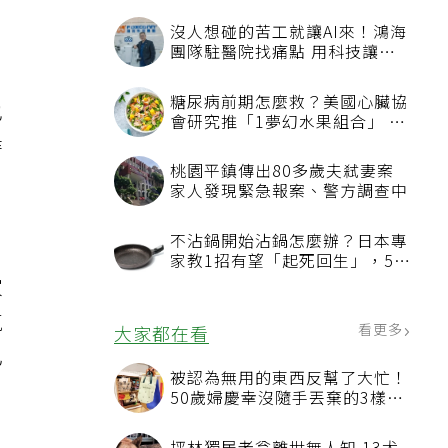
也
時
疫
家
氣
已