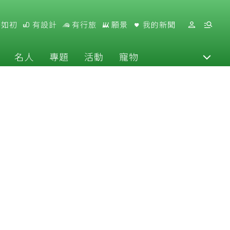
好如初
有設計
有行旅
願景
我的新聞
名人
專題
活動
寵物