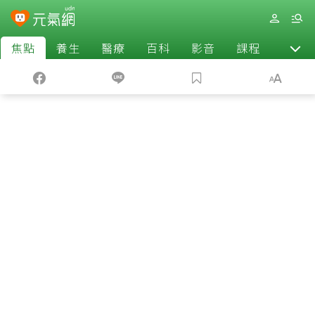
焦點
養生
醫療
百科
影音
課程
退休