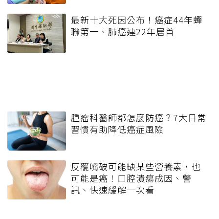
最新十大死因公布！癌症44年蟬
聯第一、肺癌連22年居首
腫瘤科醫師都怎麼防癌？7大日常
習慣有助降低癌症風險
反覆嘴破可能缺某些營養素，也
可能是癌！口腔潰瘍成因、警
訊、快速緩解一次看