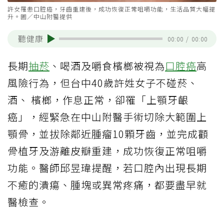
許女罹患口腔癌，牙齒重建後，成功恢復正常咀嚼功能，生活品質大幅提
升。圖／中山附醫提供
聽健康
00:00
/
00:00
長期
抽菸
、喝酒及嚼食檳榔被視為
口腔癌
高
風險行為，但台中40歲許姓女子不碰菸、
酒、 檳榔，作息正常，卻罹「上顎牙齦
癌」，經緊急在中山附醫手術切除大範圍上
顎骨，並拔除鄰近腫瘤10顆牙齒，並完成顴
骨植牙及游離皮瓣重建，成功恢復正常咀嚼
功能。醫師邱昱瑋提醒，若口腔內出現長期
不癒的潰瘍、腫塊或異常疼痛，都要盡早就
醫檢查。