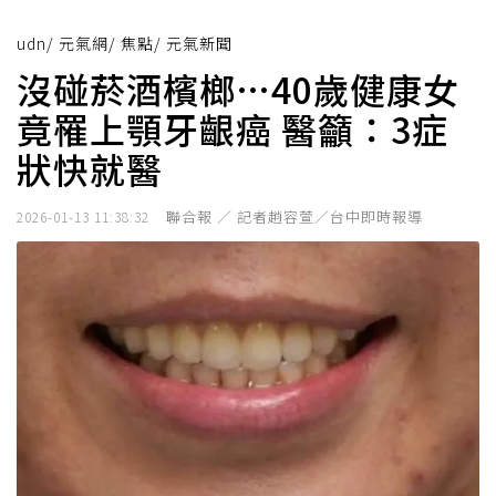
udn
/
元氣網
/
焦點
/
元氣新聞
沒碰菸酒檳榔…40歲健康女
竟罹上顎牙齦癌 醫籲：3症
狀快就醫
聯合報 ／ 記者趙容萱／台中即時報導
2026-01-13 11:38:32