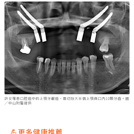
許女罹患口腔癌中的上顎牙齦癌，需切除大半個上顎與口內10顆牙齒。圖
／中山附醫提供
💪更多健康推薦