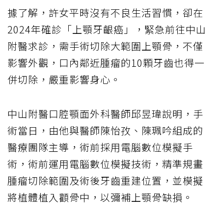
據了解，許女平時沒有不良生活習慣，卻在
2024年確診「上顎牙齦癌」，緊急前往中山
附醫求診，需手術切除大範圍上顎骨，不僅
影響外觀，口內鄰近腫瘤的10顆牙齒也得一
併切除，嚴重影響身心。
中山附醫口腔顎面外科醫師邱昱瑋說明，手
術當日，由他與醫師陳怡孜、陳珮吟組成的
醫療團隊主導，術前採用電腦數位模擬手
術，術前運用電腦數位模擬技術，精準規畫
腫瘤切除範圍及術後牙齒重建位置，並模擬
將植體植入顴骨中，以彌補上顎骨缺損。