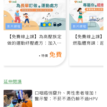
影片課程
影片課程
【免費線上課】為高壓族定
【免費線上課】
做的運動紓壓處方：加入行
燃脂體育課：超
動、增肌、互動元素，0基
氧」高壓族在家
免費
礎也能做！
負擔
特價
延伸閱讀
口咽癌悄竄升、男性患者增加！
醫示警：不菸不酒仍躲不過HPV