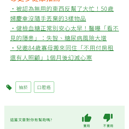
‧被認為無用的東西反幫了大忙！50歲
婦慶幸沒隨手丟棄的3樣物品
‧健檢血糖正常別安心太早！醫曝「看不
見的隱患」：失智、糖尿病風險大增
‧兒邀84歲寡母搬來同住「不用付房租
還有人照顧」1個月後幻滅心寒
抽菸
口腔癌
這篇文章對你有幫助嗎?
實用
不實用